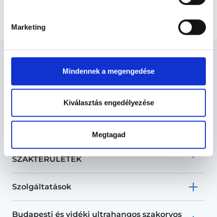
UH Férfi csomag (has és kismedence + 2 régió)
Marketing
Mindennek a megengedése
Ultrahangos szakorvos -
Kiválasztás engedélyezése
Ultrahang
Megtagad
Ultrahang TERÜLETHEZ KAPCSOLÓDÓ
SZAKTERÜLETEK
Szolgáltatások
Budapesti és vidéki ultrahangos szakorvos