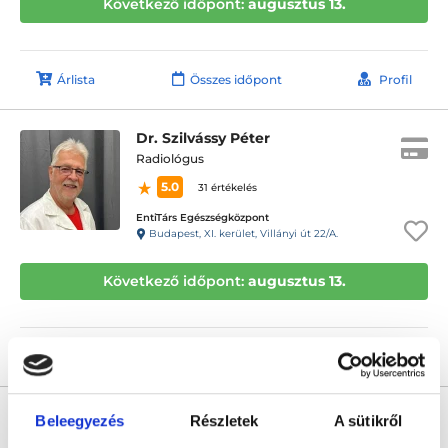
Következő időpont:
augusztus 13.
Árlista
Összes időpont
Profil
Dr. Szilvássy Péter
Radiológus
5.0
31 értékelés
EntiTárs Egészségközpont
Budapest, XI. kerület, Villányi út 22/A.
Következő időpont:
augusztus 13.
Árlista
Összes időpont
Profil
Dr. Szakál Tibor
Beleegyezés
Részletek
A sütikről
Radiológus