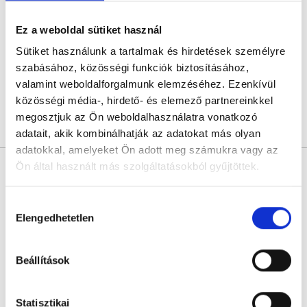
5.0
4 értékelés
Ez a weboldal sütiket használ
IQB Medical
Budapest, II. kerület, Törökvész út 87-91 3. emelet 220 (Rózsadomb center a posta mellett)
Sütiket használunk a tartalmak és hirdetések személyre
szabásához, közösségi funkciók biztosításához,
Következő időpont:
augusztus 13.
valamint weboldalforgalmunk elemzéséhez. Ezenkívül
közösségi média-, hirdető- és elemező partnereinkkel
megosztjuk az Ön weboldalhasználatra vonatkozó
Árlista
Összes időpont
Profil
adatait, akik kombinálhatják az adatokat más olyan
adatokkal, amelyeket Ön adott meg számukra vagy az
* Szakorvos jelölt (rezidens): általános orvosi oklevéllel rendelkező
Ön által használt más szolgáltatásokból gyűjtöttek.
orvos, aki jogszabályok szerinti szakorvosi szakképesítés
megszerzésére irányuló képzésben vesz részt. Ezen orvosok által
önállóan nem végezhető szakmai tevékenységért teljes
Cookie
Hozzájárulás
felelősséggel tartozik és azt közvetlenül felügyeli az egészségügyi
szolgáltató szakorvosa az első részvizsgáig, utána pedig a
szabályzat:
https://foglaljorvost.hu/info/foglaljorvost-
Elengedhetetlen
kiválasztása
szakorvosjelölt önállóan láthat el feladatokat. A foglaljorvost.hu
hu-cookie-szabalyzat/
felelősségét kizárja esetleges névazonosságért bármely szakorvos
és szakorvosjelölt esetén.
Beállítások
Főoldal
Ultrahangos szakorvos
Statisztikai