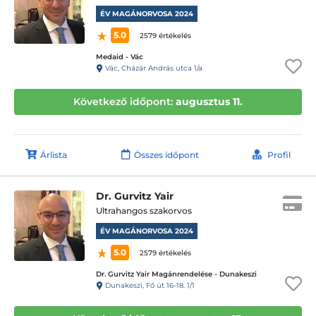
ÉV MAGÁNORVOSA 2024
5.0
2579 értékelés
Medaid - Vác
Vác, Cházár András utca 1/a
Következő időpont:
augusztus 11.
Árlista
Összes időpont
Profil
Dr. Gurvitz Yair
Ultrahangos szakorvos
ÉV MAGÁNORVOSA 2024
5.0
2579 értékelés
Dr. Gurvitz Yair Magánrendelése - Dunakeszi
Dunakeszi, Fő út 16-18. 1/1