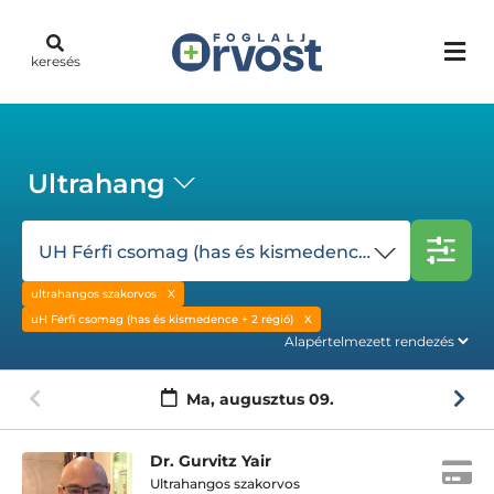
keresés
Ultrahang
UH Férfi csomag (has és kismedence + 2 régió)
ultrahangos szakorvos
uH Férfi csomag (has és kismedence + 2 régió)
Ma,
augusztus 09.
Dr. Gurvitz Yair
Ultrahangos szakorvos