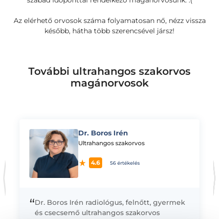
szabad időponttal rendelkező magánorvosunk. :(
Az elérhető orvosok száma folyamatosan nő, nézz vissza
később, hátha több szerencsével jársz!
További ultrahangos szakorvos
magánorvosok
Dr. Boros Irén
K
Ultrahangos szakorvos
4.6
56 értékelés
“
Dr. Boros Irén radiológus, felnőtt, gyermek
és csecsemő ultrahangos szakorvos