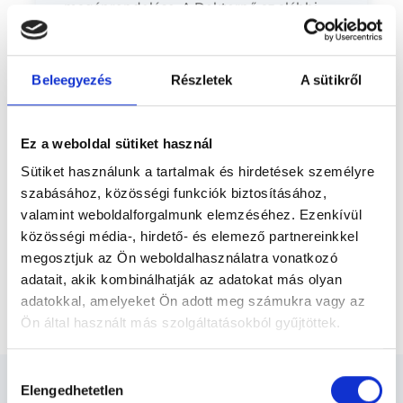
magánrendelése. A Doktornő az alábbi
Előző
vizsgálatokat végzi magánrendelésén: -
Csecsemő - 3 régiós ultrahang szűrő...
Beleegyezés
Részletek
A sütikről
* Szakorvos jelölt (rezidens): általános orvosi oklevéllel rendelkező
orvos, aki jogszabályok szerinti szakorvosi szakképesítés
megszerzésére irányuló képzésben vesz részt. Ezen orvosok által
önállóan nem végezhető szakmai tevékenységért teljes
Ez a weboldal sütiket használ
felelősséggel tartozik és azt közvetlenül felügyeli az egészségügyi
szolgáltató szakorvosa az első részvizsgáig, utána pedig a
Sütiket használunk a tartalmak és hirdetések személyre
szakorvosjelölt önállóan láthat el feladatokat. A foglaljorvost.hu
felelősségét kizárja esetleges névazonosságért bármely szakorvos
szabásához, közösségi funkciók biztosításához,
és szakorvosjelölt esetén.
valamint weboldalforgalmunk elemzéséhez. Ezenkívül
közösségi média-, hirdető- és elemező partnereinkkel
megosztjuk az Ön weboldalhasználatra vonatkozó
Főoldal
Ultrahangos szakorvos
adatait, akik kombinálhatják az adatokat más olyan
adatokkal, amelyeket Ön adott meg számukra vagy az
Hasi erek Doppler ultrahang vizsgálata
Ön által használt más szolgáltatásokból gyűjtöttek.
Cookie
Hozzájárulás
szabályzat:
https://foglaljorvost.hu/info/foglaljorvost-
Elengedhetetlen
kiválasztása