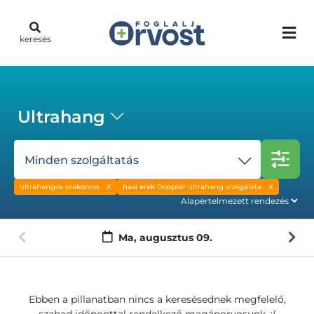
keresés
Ultrahang
Minden szolgáltatás
ultrahangos szakorvos
hasi erek Doppler ultrahang vizsgálata
Ma,
augusztus 09.
Ebben a pillanatban nincs a keresésednek megfelelő,