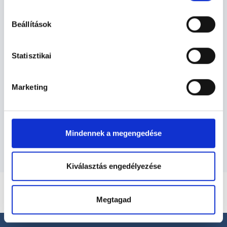
hu-cookie-szabalyzat/
Beállítások
Ultrahangos szakorvos -
Ultrahang
Statisztikai
Ultrahang TERÜLETHEZ KAPCSOLÓDÓ
Marketing
SZAKTERÜLETEK
Szolgáltatások
Mindennek a megengedése
Kiválasztás engedélyezése
Megtagad