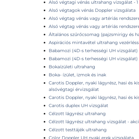
Alsó végtagi vénás ultrahang vizsgálat - 
Alsó végtagok vénás Doppler vizsgálata
Alsó végtag vénás vagy artériás rendszer
Alsó végtag vénás vagy artériás rendszer
Általános szűrőcsomag (pajzsmirigy és h
Aspirációs mintavétel ultrahang vezérlésse
Babamozi (4D-s terhességi UH vizsgálat)
Babamozi (4D-s terhességi UH vizsgálat) 
Bokaízületi ultrahang
Boka- ízület, izmok és inak
Carotis Doppler, nyaki lágyrész, hasi és 
alsóvégtagi érvizsgálat
Carotis Doppler, nyaki lágyrész, hasi és 
Carotis duplex UH vizsgálat
Célzott lágyrész ultrahang
Célzott lágyrész ultrahang vizsgálat - akc
Célzott testtájék ultrahang
Color Doppler UH nyaki erek vizsgálata