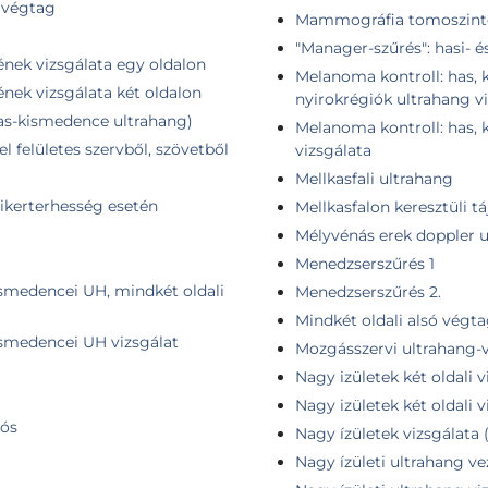
1 végtag
Mammográfia tomoszintézis
"Manager-szűrés": hasi- 
ének vizsgálata egy oldalon
Melanoma kontroll: has, k
ének vizsgálata két oldalon
nyirokrégiók ultrahang v
as-kismedence ultrahang)
Melanoma kontroll: has, 
l felületes szervből, szövetből
vizsgálata
Mellkasfali ultrahang
ikerterhesség esetén
Mellkasfalon keresztüli t
Mélyvénás erek doppler u
Menedzserszűrés 1
kismedencei UH, mindkét oldali
Menedzserszűrés 2.
Mindkét oldali alsó végta
kismedencei UH vizsgálat
Mozgásszervi ultrahang-vi
Nagy izületek két oldali vi
Nagy izületek két oldali vi
iós
Nagy ízületek vizsgálata (c
Nagy ízületi ultrahang vez