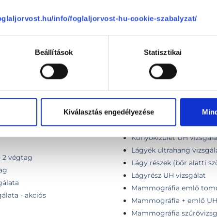
Komplex ultrahang vizsg
foglaljorvost.hu/info/foglaljorvost-hu-cookie-szabalyzat/
Komplex ultrahang vizsgál
Komplex ultrahang vizsgá
Komplex ultrahang vizsgá
Beállítások
Statisztikai
Komplex ultrahang vizsgál
Kontroll UH májbiopszia
Kontroll ultrahang vizsgá
g vizsgálat végtagonként
Konzultáció, 1 régió vizsg
Kiválasztás engedélyezése
Min
Konzultáció, egyeztetés h
sgálata
Könyök- ízület, izmok és 
gálata
Könyökízület UH vizsgála
Lágyék ultrahang vizsgál
- 2 végtag
Lágy részek (bőr alatti s
tag
Lágyrész UH vizsgálat
gálata
Mammográfia emlő tomos
álata - akciós
Mammográfia + emlő U
Mammográfia szűrővizsg