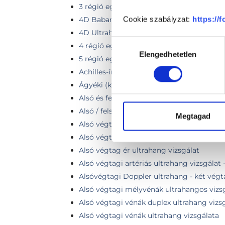
3 régió együttes vizsgálata
Cookie szabályzat:
https://
4D Babamozi
4D Ultrahang vizsgálat
Hozzájárulás
4 régió együttes vizsgálata
Elengedhetetlen
kiválasztása
5 régió együttes vizsgálata
Achilles-ín UH vizsgálata
Ágyéki (két oldali) ultrahang vizsgálat
Alsó és felső végtagi mélyvénás ultrahan
Alsó / felsővégtagi Doppler UH vizsgálat
Megtagad
Alsó végtag artériás keringés Doppler viz
Alsó végtag (egy láb) vénás Doppler vizs
Alsó végtag ér ultrahang vizsgálat
Alsó végtagi artériás ultrahang vizsgálat 
Alsóvégtagi Doppler ultrahang - két vég
Alsó végtagi mélyvénák ultrahangos vizs
Alsó végtagi vénák duplex ultrahang vizsg
Alsó végtagi vénák ultrahang vizsgálata