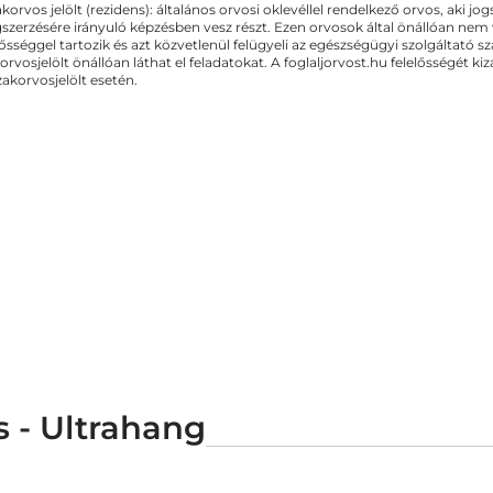
akorvos jelölt (rezidens): általános orvosi oklevéllel rendelkező orvos, aki j
zerzésére irányuló képzésben vesz részt. Ezen orvosok által önállóan nem
lősséggel tartozik és azt közvetlenül felügyeli az egészségügyi szolgáltató s
orvosjelölt önállóan láthat el feladatokat. A foglaljorvost.hu felelősségét 
zakorvosjelölt esetén.
 - Ultrahang