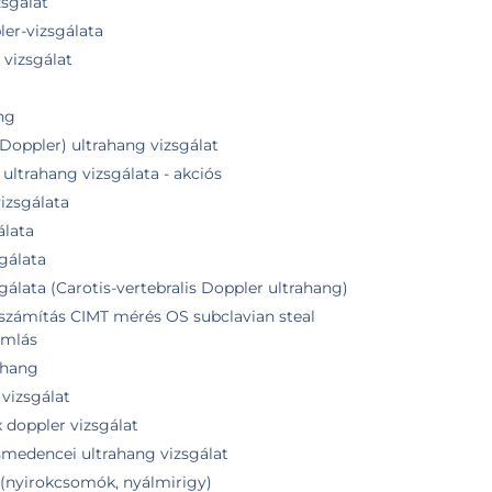
zsgálat
er-vizsgálata
vizsgálat
ang
 Doppler) ultrahang vizsgálat
ultrahang vizsgálata - akciós
izsgálata
álata
gálata
gálata (Carotis-vertebralis Doppler ultrahang)
ó számítás CIMT mérés OS subclavian steal
amlás
ahang
vizsgálat
 doppler vizsgálat
ismedencei ultrahang vizsgálat
 (nyirokcsomók, nyálmirigy)