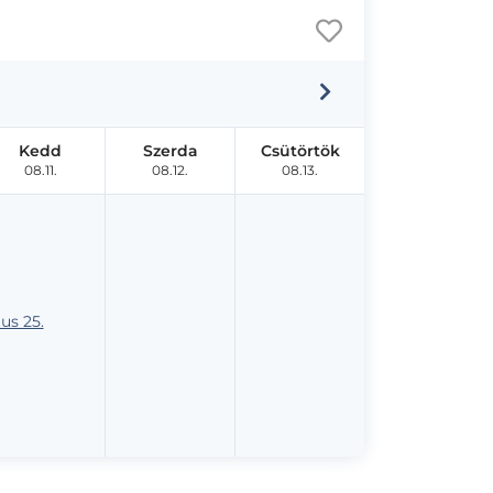
Kedd
Szerda
Csütörtök
08.11.
08.12.
08.13.
us 25.