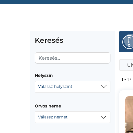
Keresés
Ul
Helyszín
1 - 1
/ 
Válassz helyszínt
Orvos neme
Válassz nemet