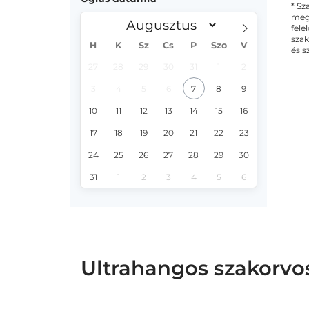
* Sz
megs
fele
szak
H
K
Sz
Cs
P
Szo
V
és s
27
28
29
30
31
1
2
3
4
5
6
7
8
9
10
11
12
13
14
15
16
17
18
19
20
21
22
23
24
25
26
27
28
29
30
31
1
2
3
4
5
6
Ultrahangos szakorvos