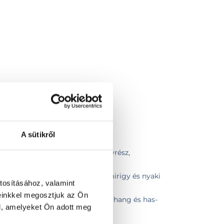
g
A sütikről
ismedence
t (pajzsmirigy, nyálmirigy, lágyrész,
izsgálat (nyaki lágyrész, pajzsmirigy és nyaki
tosításához, valamint
einkkel megosztjuk az Ön
otis Doppler, pajzsmirigy ultrahang és has-
l, amelyeket Ön adott meg
ismedencei + pajzsmirigy)