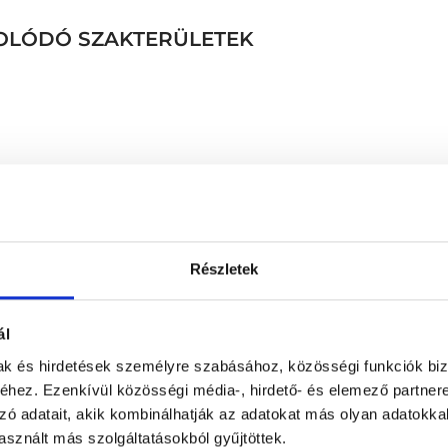
SOLÓDÓ SZAKTERÜLETEK
Komplex férfi UH csoma
Komplex női UH csomag
Részletek
Komplex nyaki + hasi- k
Komplex nyaki UH vizsgála
nyirokcsomó)
ál
Komplex nyaki ultrahang v
mak és hirdetések személyre szabásához, közösségi funkciók biz
ér ultrahang)
hez. Ezenkívül közösségi média-, hirdető- és elemező partner
Komplex szűrőcsomag (car
zó adatait, akik kombinálhatják az adatokat más olyan adatokka
kismedence ultrahang)
sznált más szolgáltatásokból gyűjtöttek.
Komplex UH II. (Hasi + k