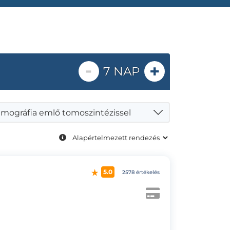
-
+
7 NAP
ográfia emlő tomoszintézissel
5.0
2578 értékelés