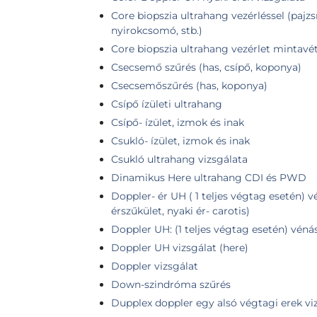
Core biopszia ultrahang vezérléssel (pajz
nyirokcsomó, stb.)
Core biopszia ultrahang vezérlet mintavé
Csecsemő szűrés (has, csípő, koponya)
Csecsemőszűrés (has, koponya)
Csípő ízületi ultrahang
Csípő- ízület, izmok és inak
Csukló- ízület, izmok és inak
Csukló ultrahang vizsgálata
Dinamikus Here ultrahang CDI és PWD
Doppler- ér UH ( 1 teljes végtag esetén) v
érszűkület, nyaki ér- carotis)
Doppler UH: (1 teljes végtag esetén) véná
Doppler UH vizsgálat (here)
Doppler vizsgálat
Down-szindróma szűrés
Dupplex doppler egy alsó végtagi erek vi