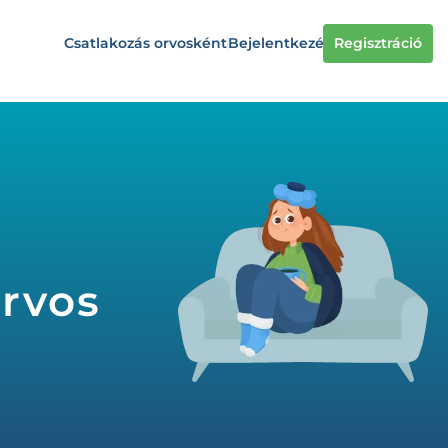
Csatlakozás orvosként
Bejelentkezés
Regisztráció
orvos