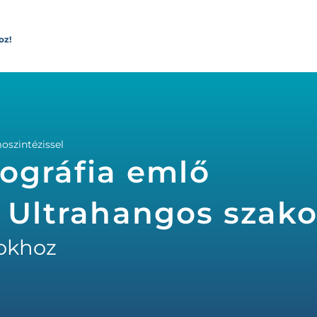
oz!
szintézissel
ográfia emlő
- Ultrahangos szak
okhoz