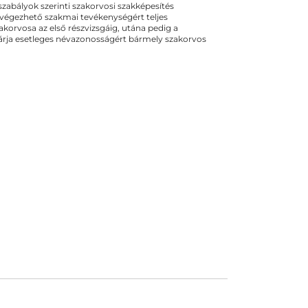
ogszabályok szerinti szakorvosi szakképesítés
 végezhető szakmai tevékenységért teljes
zakorvosa az első részvizsgáig, utána pedig a
kizárja esetleges névazonosságért bármely szakorvos