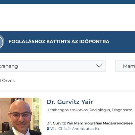
FOGLALÁSHOZ KATTINTS AZ IDŐPONTRA
trahang
Mamm
1 Orvos
Dr. Gurvitz Yair
Ultrahangos szakorvos, Radiológus, Diagnoszta
Dr. Gurvitz Yair Mammográfiás Magánrendelése
Vác, Cházár András utca 1/a