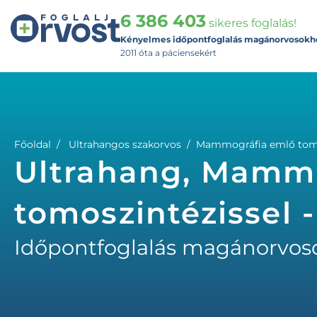
6 386 403
sikeres foglalás!
Kényelmes időpontfoglalás magánorvosokh
2011 óta a páciensekért
Főoldal
Ultrahangos szakorvos
Mammográfia emlő tomo
Ultrahang, Mamm
tomoszintézissel 
Időpontfoglalás magánorvos