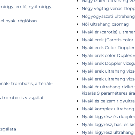
Nagy ízületi ultrahang vi
smirigy, emlő, nyálmirigy,
Négy végtag vénás Doppl
Nőgyógyászati ultrahang 
tel nyaki régióban
Női ultrahang csomag
Nyaki ér (carotis) ultrah
Nyaki erek (Carotis color
Nyaki erek Color Doppler 
Nyaki erek color Duplex v
Nyaki erek Doppler vizsg
Nyaki erek ultrahang vizs
Nyaki erek ultrahang vizs
énák- trombozis, artériák-
Nyaki ér ultrahang rizik
kizárás 9 paraméteres ár
s trombozis vizsgálat
Nyaki és pajzsmirigyultr
Nyaki komplex ultrahang 
Nyaki lágyrész és dupplex
Nyaki lágyrész, hasi és k
zsgálata
Nyaki lágyrész ultrahang