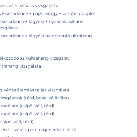
sel + fizikális vizsgálattal
és kismedence + pajzsmirigy + carotis-doppler
ismedence + lágyéki + nyaki és axillaris
izsgálata
kismedence + lágyéki nyirokrégió ultrahang
ájékozodó szívultrahang vizsgálat
ltrahang vizsgálata
g vénás áramlás teljes vizsgálata
zsgálatok (térd, boka, vállízület)
zsgálata (csípő, váll, térd)
zsgálata (csípő, váll, térd)
sípő, váll, térd)
érelt szúrás, porc regeneráció céllal