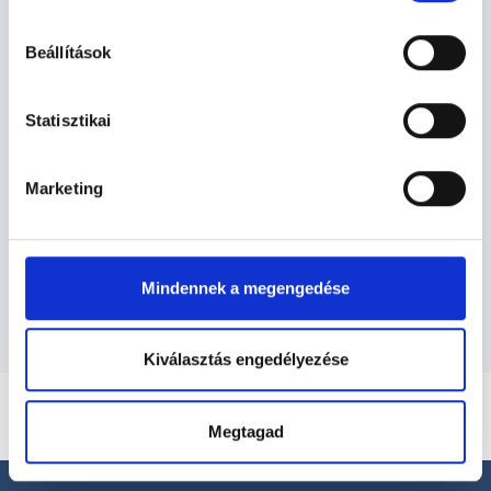
hu-cookie-szabalyzat/
Beállítások
Ultrahangos szakorvos -
Ultrahang
Statisztikai
Ultrahang TERÜLETHEZ KAPCSOLÓDÓ
Marketing
SZAKTERÜLETEK
Szolgáltatások
Mindennek a megengedése
Kiválasztás engedélyezése
Megtagad