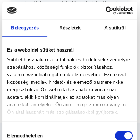
vizsgálatokra van lehetőség bejelentkezni: -
Előző
mammográfia és emlő ultrahang -
pajzsmirigy ultrahang
Beleegyezés
Részletek
A sütikről
* Szakorvos jelölt (rezidens): általános orvosi oklevéllel rendelkező
orvos, aki jogszabályok szerinti szakorvosi szakképesítés
megszerzésére irányuló képzésben vesz részt. Ezen orvosok által
önállóan nem végezhető szakmai tevékenységért teljes
Ez a weboldal sütiket használ
felelősséggel tartozik és azt közvetlenül felügyeli az egészségügyi
szolgáltató szakorvosa az első részvizsgáig, utána pedig a
Sütiket használunk a tartalmak és hirdetések személyre
szakorvosjelölt önállóan láthat el feladatokat. A foglaljorvost.hu
felelősségét kizárja esetleges névazonosságért bármely szakorvos
szabásához, közösségi funkciók biztosításához,
és szakorvosjelölt esetén.
valamint weboldalforgalmunk elemzéséhez. Ezenkívül
közösségi média-, hirdető- és elemező partnereinkkel
megosztjuk az Ön weboldalhasználatra vonatkozó
Főoldal
Ultrahangos szakorvos
adatait, akik kombinálhatják az adatokat más olyan
adatokkal, amelyeket Ön adott meg számukra vagy az
Hasi vagy koponya UH (csecsemők részére)
Ön által használt más szolgáltatásokból gyűjtöttek.
Cookie
Hozzájárulás
szabályzat:
https://foglaljorvost.hu/info/foglaljorvost-
Elengedhetetlen
kiválasztása