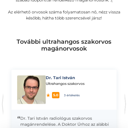
szabad időponttal rendelkező magánorvosunk. :(
Az elérhető orvosok száma folyamatosan nő, nézz vissza
később, hátha több szerencsével jársz!
További ultrahangos szakorvos
magánorvosok
Dr. Tari István
K
Ultrahangos szakorvos
5.0
3 értékelés
“
Dr. Tari István radiológus szakorvos
magánrendelése. A Doktor Úrhoz az alábbi