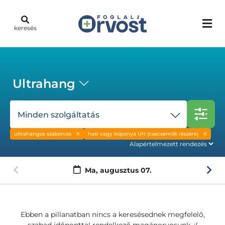
keresés
Ultrahang
Minden szolgáltatás
ultrahangos szakorvos
hasi vagy koponya UH (csecsemők részére)
Ma,
augusztus 07.
Ebben a pillanatban nincs a keresésednek megfelelő,