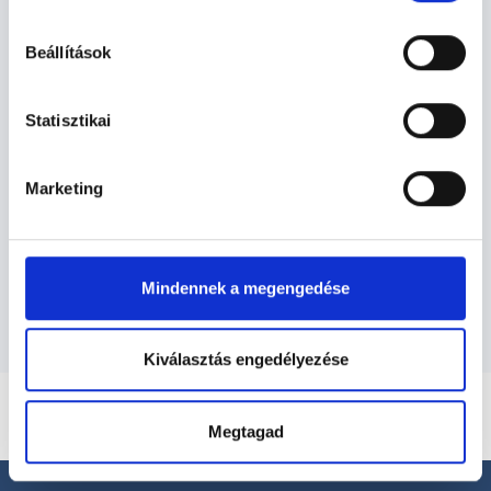
hu-cookie-szabalyzat/
Beállítások
Ultrahangos szakorvos -
Ultrahang
Statisztikai
Ultrahang TERÜLETHEZ KAPCSOLÓDÓ
Marketing
SZAKTERÜLETEK
Szolgáltatások
Mindennek a megengedése
Kiválasztás engedélyezése
Megtagad