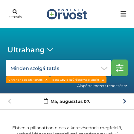
keresés
Ultrahang
Minden szolgáltatás
ultrahangos szakorvos
post Covid szűrőcsomag Basic
Ma,
augusztus 07.
Ebben a pillanatban nincs a keresésednek megfelelő,