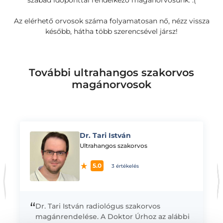
szabad időponttal rendelkező magánorvosunk. :(
Az elérhető orvosok száma folyamatosan nő, nézz vissza
később, hátha több szerencsével jársz!
További ultrahangos szakorvos
magánorvosok
Dr. Tari István
K
Ultrahangos szakorvos
5.0
3 értékelés
“
Dr. Tari István radiológus szakorvos
magánrendelése. A Doktor Úrhoz az alábbi