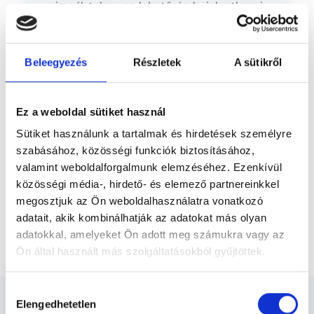
vizsgálatokra van lehetőség bejelentkezni: -
Előző
mammográfia és emlő ultrahang -
pajzsmirigy ultrahang
Beleegyezés
Részletek
A sütikről
* Szakorvos jelölt (rezidens): általános orvosi oklevéllel rendelkező
orvos, aki jogszabályok szerinti szakorvosi szakképesítés
megszerzésére irányuló képzésben vesz részt. Ezen orvosok által
önállóan nem végezhető szakmai tevékenységért teljes
Ez a weboldal sütiket használ
felelősséggel tartozik és azt közvetlenül felügyeli az egészségügyi
szolgáltató szakorvosa az első részvizsgáig, utána pedig a
Sütiket használunk a tartalmak és hirdetések személyre
szakorvosjelölt önállóan láthat el feladatokat. A foglaljorvost.hu
felelősségét kizárja esetleges névazonosságért bármely szakorvos
szabásához, közösségi funkciók biztosításához,
és szakorvosjelölt esetén.
valamint weboldalforgalmunk elemzéséhez. Ezenkívül
közösségi média-, hirdető- és elemező partnereinkkel
megosztjuk az Ön weboldalhasználatra vonatkozó
Főoldal
Ultrahangos szakorvos
adatait, akik kombinálhatják az adatokat más olyan
adatokkal, amelyeket Ön adott meg számukra vagy az
Post Covid szűrőcsomag Basic
Ön által használt más szolgáltatásokból gyűjtöttek.
Cookie
Hozzájárulás
szabályzat:
https://foglaljorvost.hu/info/foglaljorvost-
Elengedhetetlen
kiválasztása