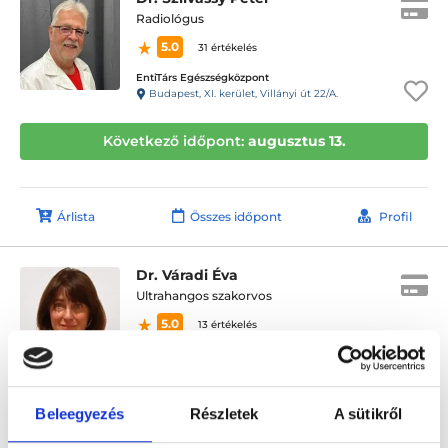
Radiológus
5.0
31 értékelés
EntiTárs Egészségközpont
Budapest, XI. kerület, Villányi út 22/A.
Következő időpont:
augusztus 13.
Árlista
Összes időpont
Profil
Dr. Váradi Éva
Ultrahangos szakorvos
5.0
13 értékelés
Istenhegyi Magánklinika
Budapest, XII. kerület, Istenhegyi út 31/B.
Beleegyezés
Részletek
A sütikről
Az orvoshoz a FoglaljOrvost.hu oldalon keresztül az időpont foglalás
átmenetileg nem lehetséges.