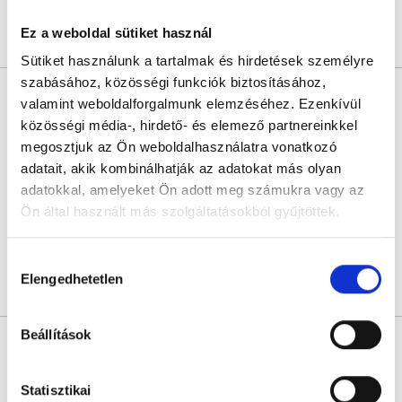
Ez a weboldal sütiket használ
Árlista
Összes időpont
Profil
Sütiket használunk a tartalmak és hirdetések személyre
szabásához, közösségi funkciók biztosításához,
Dr. Bata Pál
valamint weboldalforgalmunk elemzéséhez. Ezenkívül
Ultrahangos szakorvos
közösségi média-, hirdető- és elemező partnereinkkel
4.9
37 értékelés
megosztjuk az Ön weboldalhasználatra vonatkozó
Istenhegyi Magánklinika
adatait, akik kombinálhatják az adatokat más olyan
Budapest, XII. kerület, Istenhegyi út 31/B.
adatokkal, amelyeket Ön adott meg számukra vagy az
Ön által használt más szolgáltatásokból gyűjtöttek.
Az orvoshoz a FoglaljOrvost.hu oldalon keresztül az időpont foglalás
átmenetileg nem lehetséges.
Cookie
Hozzájárulás
szabályzat:
https://foglaljorvost.hu/info/foglaljorvost-
Elengedhetetlen
kiválasztása
Árlista
Összes időpont
Profil
hu-cookie-szabalyzat/
Beállítások
Dr. Járay Barbara
Ultrahangos szakorvos
0.0
Statisztikai