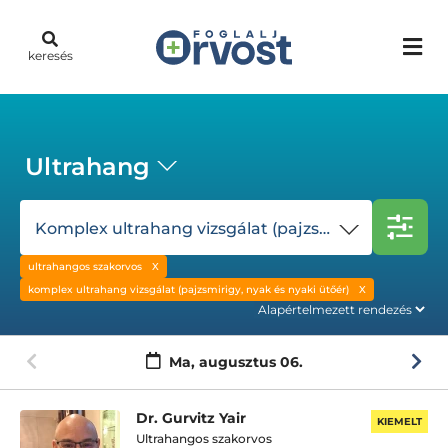
keresés
Ultrahang
Komplex ultrahang vizsgálat (pajzsmirigy, nyak és nyaki ütőér)
ultrahangos szakorvos
komplex ultrahang vizsgálat (pajzsmirigy, nyak és nyaki ütőér)
Ma,
augusztus 06.
Dr. Gurvitz Yair
KIEMELT
Ultrahangos szakorvos