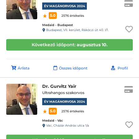
ÉV MAGÁNORVOSA 2024
5.0
2576 értékelés
Medaid - Budapest
Budapest, VII. kerület, Rákóczi út 40. I/1.
Következő időpont:
augusztus 10.
Árlista
Összes időpont
Profil
Dr. Gurvitz Yair
Ultrahangos szakorvos
ÉV MAGÁNORVOSA 2024
5.0
2576 értékelés
Medaid - Vác
Vác, Cházár András utca 1/a