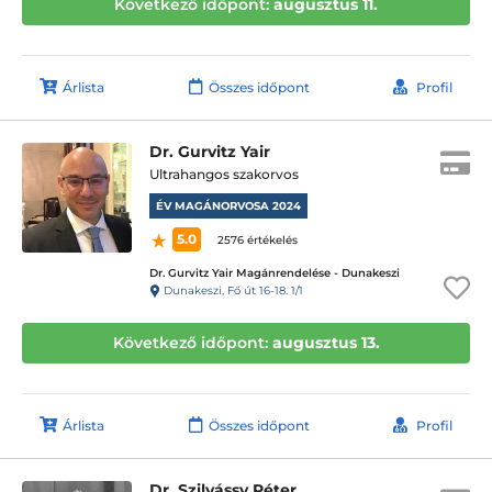
Következő időpont:
augusztus 11.
Árlista
Összes időpont
Profil
Dr. Gurvitz Yair
Ultrahangos szakorvos
ÉV MAGÁNORVOSA 2024
5.0
2576 értékelés
Dr. Gurvitz Yair Magánrendelése - Dunakeszi
Dunakeszi, Fő út 16-18. 1/1
Következő időpont:
augusztus 13.
Árlista
Összes időpont
Profil
Dr. Szilvássy Péter