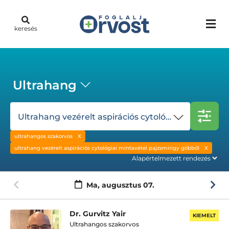
keresés
Ultrahang
Ultrahang vezérelt aspirációs cytológiai mintavétel pajzsmirigy göbből
ultrahangos szakorvos
ultrahang vezérelt aspirációs cytológiai mintavétel pajzsmirigy göbből
Ma,
augusztus 07.
Dr. Gurvitz Yair
KIEMELT
Ultrahangos szakorvos