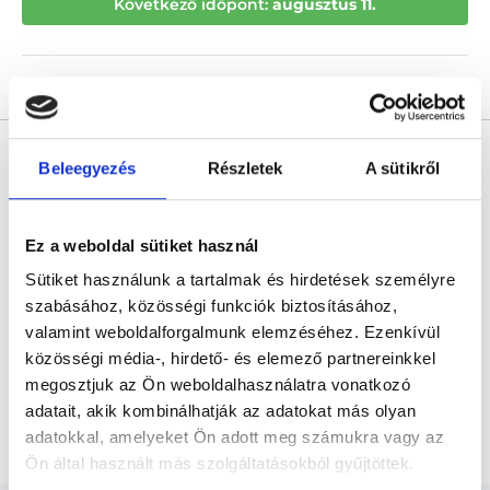
Következő időpont:
augusztus 11.
Árlista
Összes időpont
Profil
* Szakorvos jelölt (rezidens): általános orvosi oklevéllel rendelkező
orvos, aki jogszabályok szerinti szakorvosi szakképesítés
Beleegyezés
Részletek
A sütikről
megszerzésére irányuló képzésben vesz részt. Ezen orvosok által
önállóan nem végezhető szakmai tevékenységért teljes
felelősséggel tartozik és azt közvetlenül felügyeli az egészségügyi
szolgáltató szakorvosa az első részvizsgáig, utána pedig a
Ez a weboldal sütiket használ
szakorvosjelölt önállóan láthat el feladatokat. A foglaljorvost.hu
felelősségét kizárja esetleges névazonosságért bármely szakorvos
Sütiket használunk a tartalmak és hirdetések személyre
és szakorvosjelölt esetén.
szabásához, közösségi funkciók biztosításához,
valamint weboldalforgalmunk elemzéséhez. Ezenkívül
Főoldal
Ultrahangos szakorvos
közösségi média-, hirdető- és elemező partnereinkkel
megosztjuk az Ön weboldalhasználatra vonatkozó
Ultrahang vezérelt aspirációs cytológiai mintavétel
adatait, akik kombinálhatják az adatokat más olyan
pajzsmirigy göbből
adatokkal, amelyeket Ön adott meg számukra vagy az
Ön által használt más szolgáltatásokból gyűjtöttek.