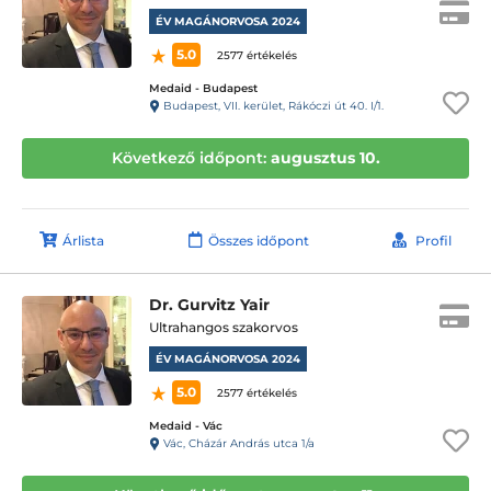
ÉV MAGÁNORVOSA 2024
5.0
2577 értékelés
Medaid - Budapest
Budapest, VII. kerület, Rákóczi út 40. I/1.
Következő időpont:
augusztus 10.
Árlista
Összes időpont
Profil
Dr. Gurvitz Yair
Ultrahangos szakorvos
ÉV MAGÁNORVOSA 2024
5.0
2577 értékelés
Medaid - Vác
Vác, Cházár András utca 1/a