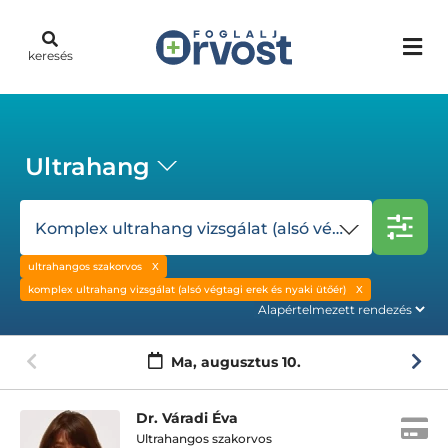
keresés
Ultrahang
Komplex ultrahang vizsgálat (alsó végtagi erek és nyaki ütőér)
ultrahangos szakorvos
komplex ultrahang vizsgálat (alsó végtagi erek és nyaki ütőér)
Ma,
augusztus 10.
Dr. Váradi Éva
Ultrahangos szakorvos