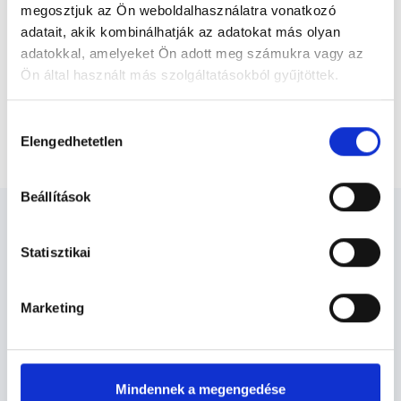
felelősségét kizárja esetleges névazonosságért bármely szakorvos
megosztjuk az Ön weboldalhasználatra vonatkozó
és szakorvosjelölt esetén.
adatait, akik kombinálhatják az adatokat más olyan
adatokkal, amelyeket Ön adott meg számukra vagy az
Ön által használt más szolgáltatásokból gyűjtöttek.
Főoldal
Ultrahangos szakorvos
Cookie
Komplex ultrahang vizsgálat (alsó végtagi erek és
Hozzájárulás
nyaki ütőér)
szabályzat:
https://foglaljorvost.hu/info/foglaljorvost-
Elengedhetetlen
kiválasztása
hu-cookie-szabalyzat/
Beállítások
Statisztikai
Ultrahangos szakorvos -
Marketing
Ultrahang
Ultrahang TERÜLETHEZ KAPCSOLÓDÓ
Mindennek a megengedése