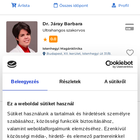
Árlista
Összes időpont
Profil
Dr. Járay Barbara
Ultrahangos szakorvos
0.0
Istenhegyi Magánklinika
Budapest, XII. kerület, Istenhegyi út 31/B.
Az orvoshoz a FoglaljOrvost.hu oldalon keresztül az időpont foglalás
átmenetileg nem lehetséges.
Beleegyezés
Részletek
A sütikről
Árlista
Összes időpont
Profil
Ez a weboldal sütiket használ
* Szakorvos jelölt (rezidens): általános orvosi oklevéllel rendelkező
orvos, aki jogszabályok szerinti szakorvosi szakképesítés
Sütiket használunk a tartalmak és hirdetések személyre
megszerzésére irányuló képzésben vesz részt. Ezen orvosok által
szabásához, közösségi funkciók biztosításához,
önállóan nem végezhető szakmai tevékenységért teljes
felelősséggel tartozik és azt közvetlenül felügyeli az egészségügyi
valamint weboldalforgalmunk elemzéséhez. Ezenkívül
szolgáltató szakorvosa az első részvizsgáig, utána pedig a
közösségi média-, hirdető- és elemező partnereinkkel
szakorvosjelölt önállóan láthat el feladatokat. A foglaljorvost.hu