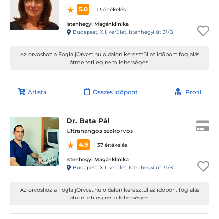
5.0
13 értékelés
Istenhegyi Magánklinika
Budapest, XII. kerület, Istenhegyi út 31/B.
Az orvoshoz a FoglaljOrvost.hu oldalon keresztül az időpont foglalás
átmenetileg nem lehetséges.
Árlista
Összes időpont
Profil
Dr. Bata Pál
Ultrahangos szakorvos
4.9
37 értékelés
Istenhegyi Magánklinika
Budapest, XII. kerület, Istenhegyi út 31/B.
Az orvoshoz a FoglaljOrvost.hu oldalon keresztül az időpont foglalás
átmenetileg nem lehetséges.