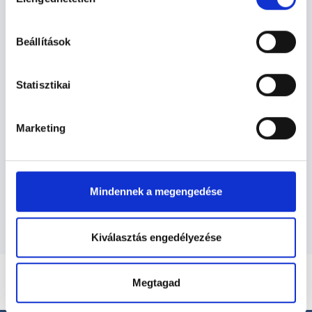
kiválasztása
Ultrahangos szakorvos -
hu-cookie-szabalyzat/
Ultrahang
Beállítások
Ultrahang TERÜLETHEZ KAPCSOLÓDÓ
Statisztikai
SZAKTERÜLETEK
Marketing
Szolgáltatások
Budapesti és vidéki ultrahangos szakorvos
orvosok
Mindennek a megengedése
Kiválasztás engedélyezése
Megtagad