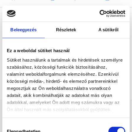
* Szakorvos jelölt (rezidens): általános orvosi oklevéllel rendelkező
orvos, aki jogszabályok szerinti szakorvosi szakképesítés
megszerzésére irányuló képzésben vesz részt. Ezen orvosok által
önállóan nem végezhető szakmai tevékenységért teljes
Beleegyezés
Részletek
A sütikről
felelősséggel tartozik és azt közvetlenül felügyeli az egészségügyi
szolgáltató szakorvosa az első részvizsgáig, utána pedig a
szakorvosjelölt önállóan láthat el feladatokat. A foglaljorvost.hu
felelősségét kizárja esetleges névazonosságért bármely szakorvos
és szakorvosjelölt esetén.
Ez a weboldal sütiket használ
Sütiket használunk a tartalmak és hirdetések személyre
szabásához, közösségi funkciók biztosításához,
Főoldal
Ultrahangos szakorvos
valamint weboldalforgalmunk elemzéséhez. Ezenkívül
közösségi média-, hirdető- és elemező partnereinkkel
Kontroll UH májbiopszia után
megosztjuk az Ön weboldalhasználatra vonatkozó
adatait, akik kombinálhatják az adatokat más olyan
adatokkal, amelyeket Ön adott meg számukra vagy az
Ön által használt más szolgáltatásokból gyűjtöttek.
Cookie
Hozzájárulás
szabályzat:
https://foglaljorvost.hu/info/foglaljorvost-
Elengedhetetlen