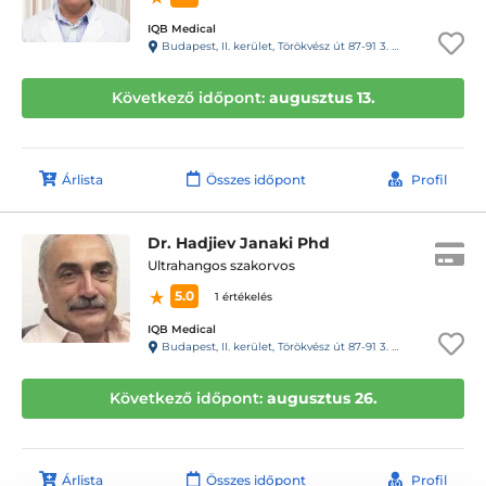
IQB Medical
Budapest, II. kerület, Törökvész út 87-91 3. emelet 220 (Rózsadomb center a posta mellett)
Következő időpont:
augusztus 13.
Árlista
Összes időpont
Profil
Dr. Hadjiev Janaki Phd
Ultrahangos szakorvos
5.0
1 értékelés
IQB Medical
Budapest, II. kerület, Törökvész út 87-91 3. emelet 220 (Rózsadomb center a posta mellett)
Következő időpont:
augusztus 26.
Árlista
Összes időpont
Profil