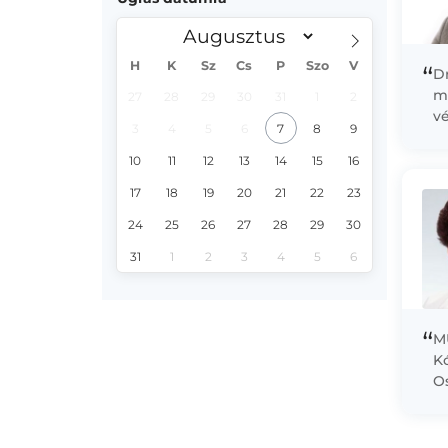
H
K
Sz
Cs
P
Szo
V
“
Dr
m
27
28
29
30
31
1
2
v
3
4
5
6
7
8
9
Or
il
10
11
12
13
14
15
16
17
18
19
20
21
22
23
24
25
26
27
28
29
30
31
1
2
3
4
5
6
“
M
Kó
Os
he
S
sz