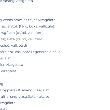
ltrahang vizsgálata
g vénás áramlás teljes vizsgálata
zsgálatok (térd, boka, vállízület)
zsgálata (csípő, váll, térd)
zsgálata (csípő, váll, térd)
sípő, váll, térd)
érelt szúrás, porc regeneráció céllal
zsgálat
er-vizsgálata
vizsgálat
ang
 Doppler) ultrahang vizsgálat
ultrahang vizsgálata - akciós
izsgálata
álata