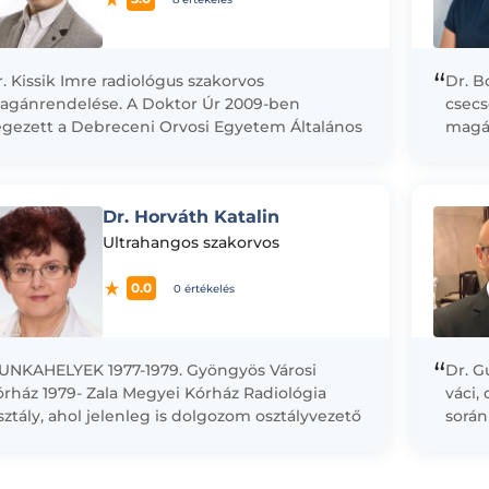
“
. Kissik Imre radiológus szakorvos
Dr. B
agánrendelése. A Doktor Úr 2009-ben
csecs
égezett a Debreceni Orvosi Egyetem Általános
magán
vosi Karán. Kiemelt területe a fej-nyak régió,
vizsg
letve küldetésszerűen...
Csecs
Dr. Horváth Katalin
Ultrahangos szakorvos
0.0
0 értékelés
“
UNKAHELYEK 1977-1979. Gyöngyös Városi
Dr. G
rház 1979- Zala Megyei Kórház Radiológia
váci,
ztály, ahol jelenleg is dolgozom osztályvezető
során
lyettesként és Ultrahang labor vezetőként.
usb a
ZAKMAI INFORMÁCIÓK Radiológus
követ
akorvosként...