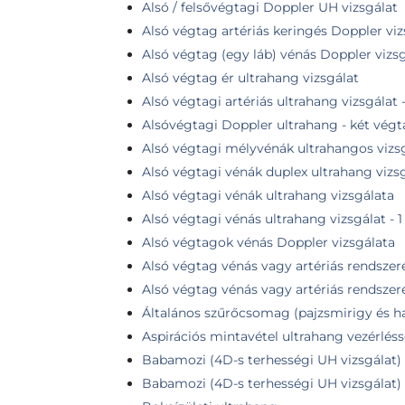
Alsó / felsővégtagi Doppler UH vizsgálat
Alsó végtag artériás keringés Doppler viz
Alsó végtag (egy láb) vénás Doppler vizs
Alsó végtag ér ultrahang vizsgálat
Alsó végtagi artériás ultrahang vizsgálat 
Alsóvégtagi Doppler ultrahang - két vég
Alsó végtagi mélyvénák ultrahangos vizs
Alsó végtagi vénák duplex ultrahang vizsg
Alsó végtagi vénák ultrahang vizsgálata
Alsó végtagi vénás ultrahang vizsgálat - 
Alsó végtagok vénás Doppler vizsgálata
Alsó végtag vénás vagy artériás rendszer
Alsó végtag vénás vagy artériás rendszer
Általános szűrőcsomag (pajzsmirigy és h
Aspirációs mintavétel ultrahang vezérlésse
Babamozi (4D-s terhességi UH vizsgálat)
Babamozi (4D-s terhességi UH vizsgálat) 