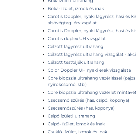
Bokaízületi ultrahang
Boka- ízület, izmok és inak
Carotis Doppler, nyaki lágyrész, hasi és 
alsóvégtagi érvizsgálat
Carotis Doppler, nyaki lágyrész, hasi és 
Carotis duplex UH vizsgálat
Célzott lágyrész ultrahang
Célzott lágyrész ultrahang vizsgálat - akc
Célzott testtájék ultrahang
Color Doppler UH nyaki erek vizsgálata
Core biopszia ultrahang vezérléssel (pajz
nyirokcsomó, stb.)
Core biopszia ultrahang vezérlet mintavé
Csecsemő szűrés (has, csípő, koponya)
Csecsemőszűrés (has, koponya)
Csípő ízületi ultrahang
Csípő- ízület, izmok és inak
Csukló- ízület, izmok és inak