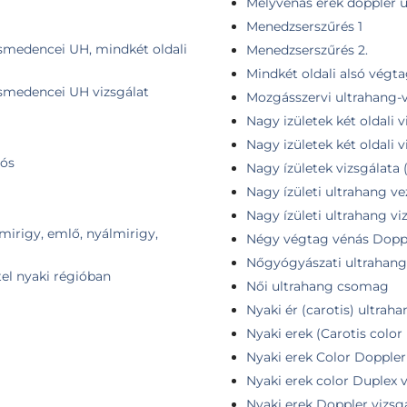
Mélyvénás erek doppler u
Menedzserszűrés 1
kismedencei UH, mindkét oldali
Menedzserszűrés 2.
Mindkét oldali alsó végta
kismedencei UH vizsgálat
Mozgásszervi ultrahang-vi
Nagy izületek két oldali vi
Nagy izületek két oldali vi
iós
Nagy ízületek vizsgálata (c
Nagy ízületi ultrahang vez
Nagy ízületi ultrahang vi
smirigy, emlő, nyálmirigy,
Négy végtag vénás Doppl
Nőgyógyászati ultrahang 
tel nyaki régióban
Női ultrahang csomag
Nyaki ér (carotis) ultrah
Nyaki erek (Carotis color
Nyaki erek Color Doppler 
Nyaki erek color Duplex v
Nyaki erek Doppler vizsg