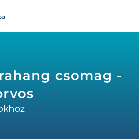
oz!
trahang csomag -
orvos
okhoz