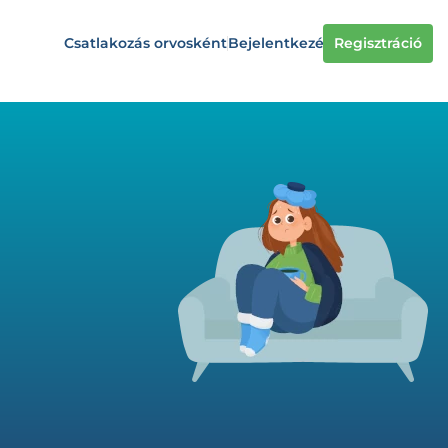
Csatlakozás orvosként
Bejelentkezés
Regisztráció