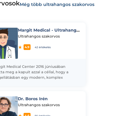
rvosok
Még több ultrahangos szakorvos
Margit Medical - Ultrahang vizsgálat
Ultrahangos szakorvos
4.9
42 értékelés
git Medical Center 2016 júniusában
tta meg a kapuit azzal a céllal, hogy a
ellátásban egy modern, komplex
ségügyi és diagnosztikai képalkotó
ntot hozzon...
Dr. Boros Irén
Ultrahangos szakorvos
4.6
56 értékelés