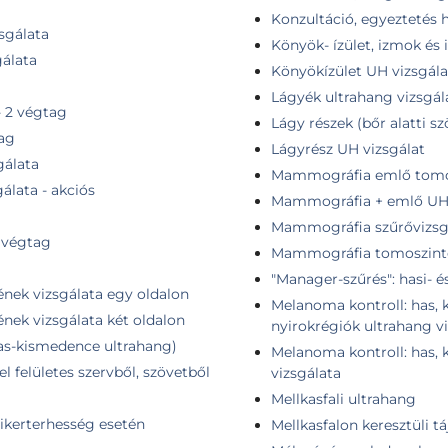
Konzultáció, egyeztetés h
sgálata
Könyök- ízület, izmok és 
gálata
Könyökízület UH vizsgála
Lágyék ultrahang vizsgál
- 2 végtag
Lágy részek (bőr alatti s
tag
Lágyrész UH vizsgálat
gálata
Mammográfia emlő tomos
álata - akciós
Mammográfia + emlő U
Mammográfia szűrővizsg
1 végtag
Mammográfia tomoszintézis
"Manager-szűrés": hasi- 
ének vizsgálata egy oldalon
Melanoma kontroll: has, k
ének vizsgálata két oldalon
nyirokrégiók ultrahang v
as-kismedence ultrahang)
Melanoma kontroll: has, 
l felületes szervből, szövetből
vizsgálata
Mellkasfali ultrahang
ikerterhesség esetén
Mellkasfalon keresztüli t