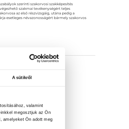
ogszabályok szerinti szakorvosi szakképesítés
 végezhető szakmai tevékenységért teljes
zakorvosa az első részvizsgáig, utána pedig a
kizárja esetleges névazonosságért bármely szakorvos
A sütikről
tosításához, valamint
einkkel megosztjuk az Ön
l, amelyeket Ön adott meg