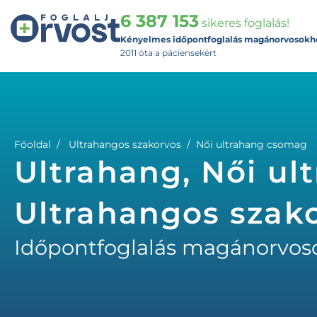
6 387 153
sikeres foglalás!
Kényelmes időpontfoglalás magánorvosokh
2011 óta a páciensekért
Főoldal
Ultrahangos szakorvos
Női ultrahang csomag
Ultrahang, Női ul
Ultrahangos szak
Időpontfoglalás magánorvos