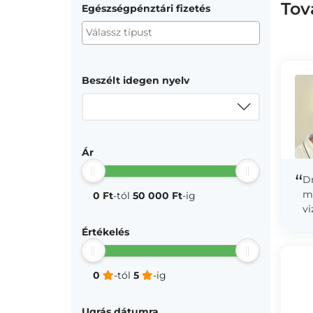
Tov
Egészségpénztári fizetés
Beszélt idegen nyelv
Ár
“
Dr
m
0 Ft
-tól
50 000 Ft
-ig
vi
m
Értékelés
u
0
-tól
5
-ig
Ugrás dátumra