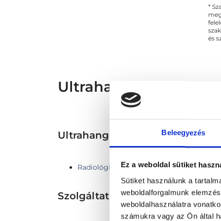
* Sz
megs
fele
szak
és s
Ultrahangos szakorvos
Beleegyezés
Ultrahang TERÜLETHEZ KAPC
Ez a weboldal sütiket haszn
Radiológia
Sütiket használunk a tartal
weboldalforgalmunk elemzésé
Szolgáltatások
weboldalhasználatra vonatko
számukra vagy az Ön által ha