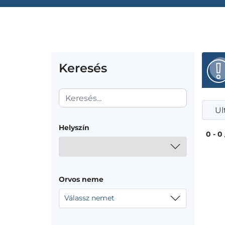
Keresés
Ul
Helyszín
0 - 0
Orvos neme
Válassz nemet