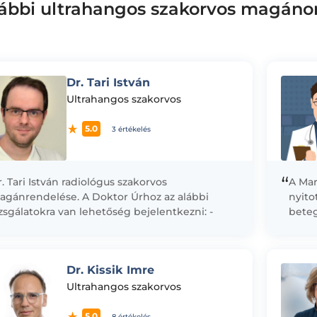
ábbi ultrahangos szakorvos magáno
Dr. Tari István
Ultrahangos szakorvos
5.0
3 értékelés
“
. Tari István radiológus szakorvos
A Mar
agánrendelése. A Doktor Úrhoz az alábbi
nyito
zsgálatokra van lehetőség bejelentkezni: -
beteg
ammográfia és emlő ultrahang - pajzsmirigy
egész
ltrahang
közpo
Dr. Kissik Imre
Ultrahangos szakorvos
5.0
8 értékelés