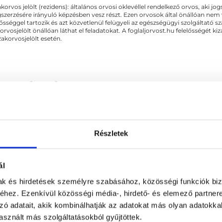
akorvos jelölt (rezidens): általános orvosi oklevéllel rendelkező orvos, aki j
zerzésére irányuló képzésben vesz részt. Ezen orvosok által önállóan nem
lősséggel tartozik és azt közvetlenül felügyeli az egészségügyi szolgáltató s
orvosjelölt önállóan láthat el feladatokat. A foglaljorvost.hu felelősségét 
zakorvosjelölt esetén.
 - Ultrahang
Részletek
SOLÓDÓ SZAKTERÜLETEK
ál
mak és hirdetések személyre szabásához, közösségi funkciók biz
hez. Ezenkívül közösségi média-, hirdető- és elemező partner
zó adatait, akik kombinálhatják az adatokat más olyan adatokka
sznált más szolgáltatásokból gyűjtöttek.