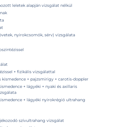
ozott leletek alapján vizsgálat nélkül
inak
ta
at
zövetek, nyirokcsomók, sérv) vizsgálata
zintézissel
H
álat
sel + fizikális vizsgálattal
és kismedence + pajzsmirigy + carotis-doppler
ismedence + lágyéki + nyaki és axillaris
izsgálata
kismedence + lágyéki nyirokrégió ultrahang
ájékozodó szívultrahang vizsgálat