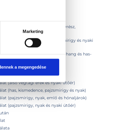
g
ismedence
t (pajzsmirigy, nyálmirigy, lágyrész,
Marketing
izsgálat (nyaki lágyrész, pajzsmirigy és nyaki
otis Doppler, pajzsmirigy ultrahang és has-
dennek a megengedése
ismedencei + pajzsmirigy)
álat
at (alsó végtagi erek és nyaki ütőér)
lat (has, kismedence, pajzsmirigy és nyak)
lat (pajzsmirigy, nyak, emlő és hónaljárok)
at (pajzsmirigy, nyak és nyaki ütőér)
 után
lat
álata