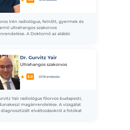
oros Irén radiológus, felnőtt, gyermek és
emő ultrahangos szakorvos
rendelése. A Doktornő az alábbi
álatokat végzi magánrendelésén: -
emő - 3 régiós ultrahang szűrő...
Dr. Gurvitz Yair
Ultrahangos szakorvos
5.0
2578 értékelés
urvitz Yair radiológus főorvos budapesti,
 dunakeszi magánrendelése. A vizsgálat
 diagnosztizált elváltozásokról a fotókat
dathordozón rögzítjük, melyet a vizsgálatot
ően átadunk a...