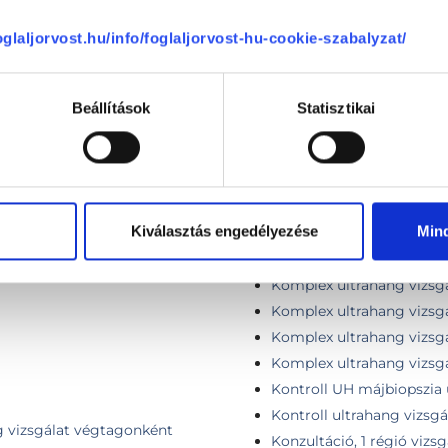
Komplex férfi UH csoma
foglaljorvost.hu/info/foglaljorvost-hu-cookie-szabalyzat/
Komplex női UH csomag
Komplex nyaki + hasi- k
Komplex nyaki UH vizsgála
Beállítások
Statisztikai
nyirokcsomó)
Komplex nyaki ultrahang v
ér ultrahang)
Komplex szűrőcsomag (car
kismedence ultrahang)
Kiválasztás engedélyezése
Min
Komplex UH II. (Hasi + k
Komplex ultrahang vizsg
Komplex ultrahang vizsgál
Komplex ultrahang vizsgá
Komplex ultrahang vizsgá
Komplex ultrahang vizsgál
Kontroll UH májbiopszia
Kontroll ultrahang vizsgá
g vizsgálat végtagonként
Konzultáció, 1 régió vizsg