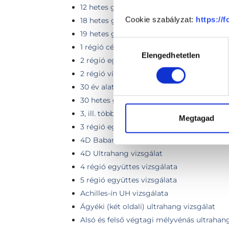
12 hetes genetikai UH
Cookie szabályzat:
https://
18 hetes genetikai UH
19 hetes genetikai UH
Hozzájárulás
1 régió célzott UH vizsgálata
Elengedhetetlen
kiválasztása
2 régió együttes vizsgálata
2 régió vizsgálata
30 év alatti emlő ultrahang vizsgálat
30 hetes genetikai UH
3, ill. több régió vizsgálata
Megtagad
3 régió együttes vizsgálata
4D Babamozi
4D Ultrahang vizsgálat
4 régió együttes vizsgálata
5 régió együttes vizsgálata
Achilles-ín UH vizsgálata
Ágyéki (két oldali) ultrahang vizsgálat
Alsó és felső végtagi mélyvénás ultrahan