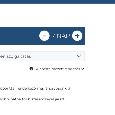
-
+
7 NAP
en szolgáltatás
dőponttal rendelkező magánorvosunk. :(
sőbb, hátha több szerencsével jársz!