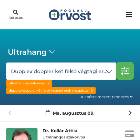
keresés
Ultrahang
Dupplex doppler két felső végtagi erek vizsgálata
ultrahangos szakorvos
dupplex doppler két felső végtagi erek vizsgálata
Ma,
augusztus 09.
Dr. Kollár Attila
Ultrahangos szakorvos