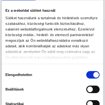
Dupplex doppler két felső végtagi erek vizsgálata
Ez a weboldal sütiket használ
Sütiket használunk a tartalmak és hirdetések személyre
szabásához, közösségi funkciók biztosításához,
valamint weboldalforgalmunk elemzéséhez. Ezenkívül
közösségi média-, hirdető- és elemező partnereinkkel
megosztjuk az Ön weboldalhasználatra vonatkozó
adatait, akik kombinálhatják az adatokat más olyan
Ultrahangos szakorvos -
adatokkal, amelyeket Ön adott meg számukra vagy az
Ultrahang
Ön által használt más szolgáltatásokból gyűjtöttek.
Cookie
Hozzájárulás
Ultrahang TERÜLETHEZ KAPCSOLÓDÓ
szabályzat:
https://foglaljorvost.hu/info/foglaljorvost-
Elengedhetetlen
kiválasztása
SZAKTERÜLETEK
hu-cookie-szabalyzat/
Beállítások
Szolgáltatások
Statisztikai
Budapesti és vidéki ultrahangos szakorvos