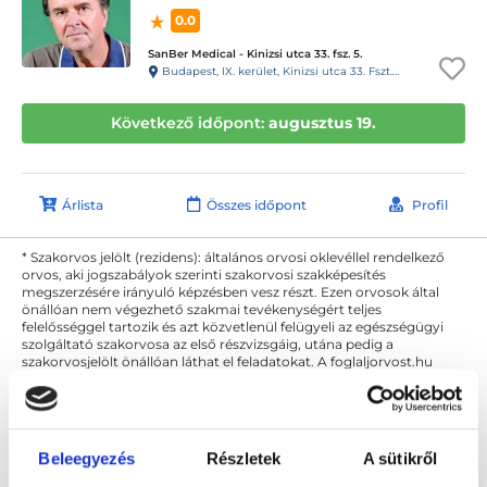
0.0
SanBer Medical - Kinizsi utca 33. fsz. 5.
Budapest, IX. kerület, Kinizsi utca 33. Fszt. 5. 5-ös kapucsengő
Következő időpont:
augusztus 19.
Árlista
Összes időpont
Profil
* Szakorvos jelölt (rezidens): általános orvosi oklevéllel rendelkező
orvos, aki jogszabályok szerinti szakorvosi szakképesítés
megszerzésére irányuló képzésben vesz részt. Ezen orvosok által
önállóan nem végezhető szakmai tevékenységért teljes
felelősséggel tartozik és azt közvetlenül felügyeli az egészségügyi
szolgáltató szakorvosa az első részvizsgáig, utána pedig a
szakorvosjelölt önállóan láthat el feladatokat. A foglaljorvost.hu
felelősségét kizárja esetleges névazonosságért bármely szakorvos
és szakorvosjelölt esetén.
Beleegyezés
Részletek
A sütikről
Főoldal
Ultrahangos szakorvos