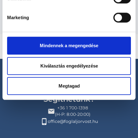
orvosok
Marketing
Mindennek a megengedése
Kiválasztás engedélyezése
Megtagad
Segíthetünk?
+36 1 700-1398
(H-P: 8:00-20:00)
office@foglaljorvost.hu