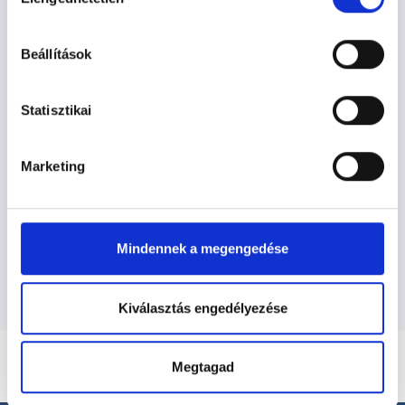
kiválasztása
Ultrahangos szakorvos -
hu-cookie-szabalyzat/
Ultrahang
Beállítások
Ultrahang TERÜLETHEZ KAPCSOLÓDÓ
Statisztikai
SZAKTERÜLETEK
Marketing
Szolgáltatások
Budapesti és vidéki ultrahangos szakorvos
orvosok
Mindennek a megengedése
Kiválasztás engedélyezése
Megtagad