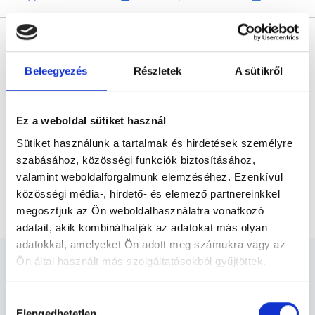
* Szakorvos jelölt (rezidens): általános orvosi oklevéllel rendelkező
orvos, aki jogszabályok szerinti szakorvosi szakképesítés
megszerzésére irányuló képzésben vesz részt. Ezen orvosok által
önállóan nem végezhető szakmai tevékenységért teljes
Beleegyezés
Részletek
A sütikről
felelősséggel tartozik és azt közvetlenül felügyeli az egészségügyi
szolgáltató szakorvosa az első részvizsgáig, utána pedig a
szakorvosjelölt önállóan láthat el feladatokat. A foglaljorvost.hu
felelősségét kizárja esetleges névazonosságért bármely szakorvos
és szakorvosjelölt esetén.
Ez a weboldal sütiket használ
Sütiket használunk a tartalmak és hirdetések személyre
szabásához, közösségi funkciók biztosításához,
Főoldal
Ultrahangos szakorvos
valamint weboldalforgalmunk elemzéséhez. Ezenkívül
közösségi média-, hirdető- és elemező partnereinkkel
Hasi verőerek ultrahang vizsgálata
megosztjuk az Ön weboldalhasználatra vonatkozó
adatait, akik kombinálhatják az adatokat más olyan
adatokkal, amelyeket Ön adott meg számukra vagy az
Ön által használt más szolgáltatásokból gyűjtöttek.
Cookie
Hozzájárulás
szabályzat:
https://foglaljorvost.hu/info/foglaljorvost-
Elengedhetetlen