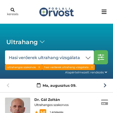
keresés
Ultrahang
Hasi verőerek ultrahang vizsgálata
ultrahangos szakorvos
hasi verőerek ultrahang vizsgálata
Ma,
augusztus 09.
Dr. Gál Zoltán
Ultrahangos szakorvos
5.0
1 értékelés