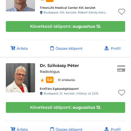
TritonLife Medical Center XIII. kerület
Budapest, XIII. kerület, Róbert Károly körút 64.
Következő időpont:
augusztus 13.
Árlista
Összes időpont
Profil
Dr. Szilvássy Péter
Radiológus
5.0
31 értékelés
EntiTárs Egészségközpont
Budapest, XI. kerület, Villányi út 22/A.
Következő időpont:
augusztus 13.
Árlista
Összes időpont
Profil