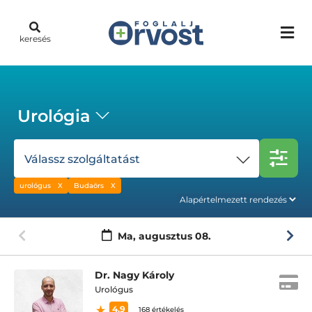
keresés
Urológia
Válassz szolgáltatást
urológus
Budaörs
Ma,
augusztus 08.
Dr. Nagy Károly
Urológus
4.9
168 értékelés