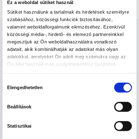
Urológus Budaörs
Ez a weboldal sütiket használ
Sütiket használunk a tartalmak és hirdetések személyre
szabásához, közösségi funkciók biztosításához,
valamint weboldalforgalmunk elemzéséhez. Ezenkívül
közösségi média-, hirdető- és elemező partnereinkkel
megosztjuk az Ön weboldalhasználatra vonatkozó
adatait, akik kombinálhatják az adatokat más olyan
Urológus Budaörs - Urológia
adatokkal, amelyeket Ön adott meg számukra vagy az
Ön által használt más szolgáltatásokból gyűjtöttek.
Cookie
Urológia TERÜLETHEZ KAPCSOLÓDÓ
Hozzájárulás
szabályzat:
https://foglaljorvost.hu/info/foglaljorvost-
SZAKTERÜLETEK
Elengedhetetlen
kiválasztása
hu-cookie-szabalyzat/
Szolgáltatások
Beállítások
Budapesti és vidéki urológus orvosok
Statisztikai