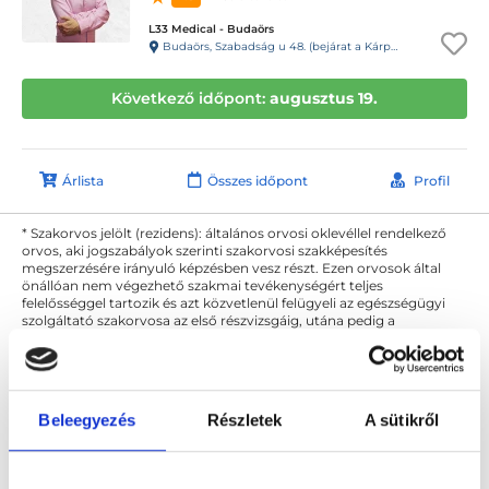
L33 Medical - Budaörs
Budaörs, Szabadság u 48. (bejárat a Kárpát u. 1. felől)
Következő időpont:
augusztus 19.
Árlista
Összes időpont
Profil
* Szakorvos jelölt (rezidens): általános orvosi oklevéllel rendelkező
orvos, aki jogszabályok szerinti szakorvosi szakképesítés
megszerzésére irányuló képzésben vesz részt. Ezen orvosok által
önállóan nem végezhető szakmai tevékenységért teljes
felelősséggel tartozik és azt közvetlenül felügyeli az egészségügyi
szolgáltató szakorvosa az első részvizsgáig, utána pedig a
szakorvosjelölt önállóan láthat el feladatokat. A foglaljorvost.hu
felelősségét kizárja esetleges névazonosságért bármely szakorvos
és szakorvosjelölt esetén.
Beleegyezés
Részletek
A sütikről
Főoldal
Urológus
Budaörs