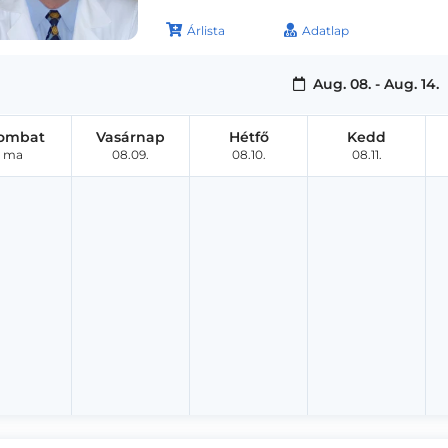
Árlista
Adatlap
Aug. 08. - Aug. 14.
ombat
Vasárnap
Hétfő
Kedd
ma
08.09.
08.10.
08.11.