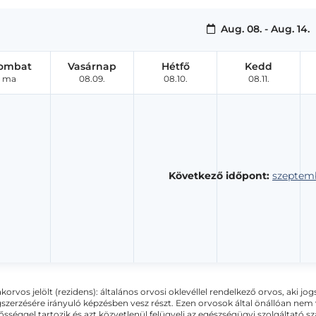
Aug. 08. - Aug. 14.
ombat
Vasárnap
Hétfő
Kedd
ma
08.09.
08.10.
08.11.
Következő időpont:
szeptemb
akorvos jelölt (rezidens): általános orvosi oklevéllel rendelkező orvos, aki j
zerzésére irányuló képzésben vesz részt. Ezen orvosok által önállóan nem
lősséggel tartozik és azt közvetlenül felügyeli az egészségügyi szolgáltató s