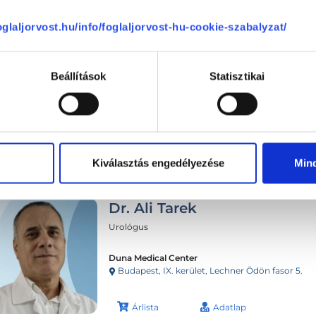
foglaljorvost.hu/info/foglaljorvost-hu-cookie-szabalyzat/
Beállítások
Statisztikai
Következő időpont:
auguszt
Kiválasztás engedélyezése
Min
Dr. Ali Tarek
Urológus
Duna Medical Center
Budapest, IX. kerület, Lechner Ödön fasor 5.
Árlista
Adatlap