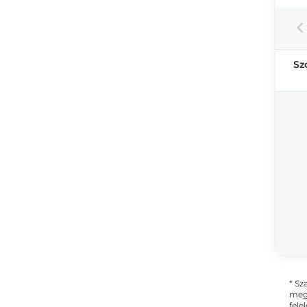
Sz
* Sz
megs
fele