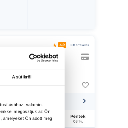
4.9
168 értékelés
A sütikről
tosításához, valamint
einkkel megosztjuk az Ön
Szerda
Csütörtök
Péntek
l, amelyeket Ön adott meg
08.12.
08.13.
08.14.