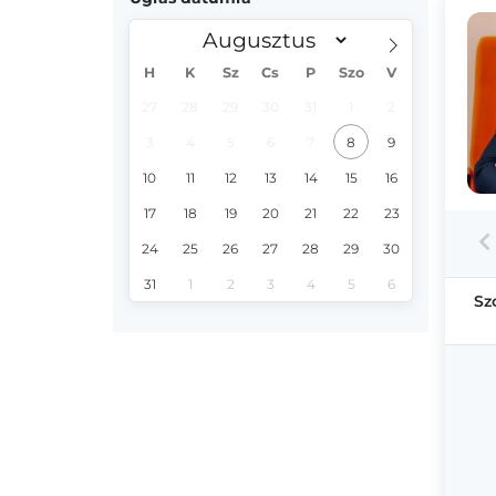
H
K
Sz
Cs
P
Szo
V
27
28
29
30
31
1
2
3
4
5
6
7
8
9
10
11
12
13
14
15
16
17
18
19
20
21
22
23
24
25
26
27
28
29
30
31
1
2
3
4
5
6
Sz