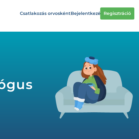
Csatlakozás orvosként
Bejelentkezés
Regisztráció
lógus