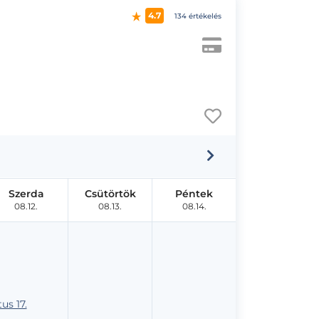
4.7
134 értékelés
Szerda
Csütörtök
Péntek
08.12.
08.13.
08.14.
us 17.