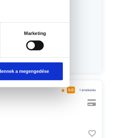
Marketing
us 17.
dennek a megengedése
5.0
1 értékelés