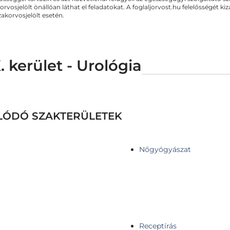
orvosjelölt önállóan láthat el feladatokat. A foglaljorvost.hu felelősségét 
zakorvosjelölt esetén.
 kerület - Urológia
OLÓDÓ SZAKTERÜLETEK
Nőgyógyászat
Receptírás