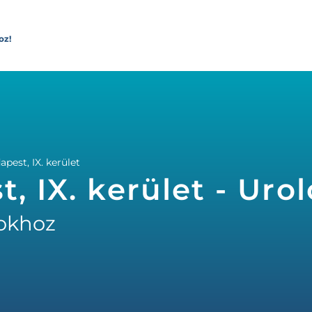
oz!
pest, IX. kerület
, IX. kerület - Uro
okhoz