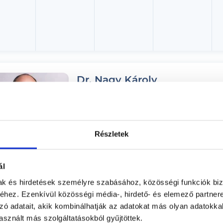
Dr. Nagy Károly
Urológus
Duna Medical Center
Budapest, IX. kerület, Lechner Ödön fasor 5.
Részletek
Árlista
Adatlap
ál
Aug. 08. - Aug. 14.
mak és hirdetések személyre szabásához, közösségi funkciók biz
hez. Ezenkívül közösségi média-, hirdető- és elemező partner
ombat
Vasárnap
Hétfő
Kedd
zó adatait, akik kombinálhatják az adatokat más olyan adatokka
ma
08.09.
08.10.
08.11.
sznált más szolgáltatásokból gyűjtöttek.