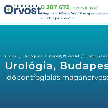
6 387 672
sikeres foglalás!
Kényelmes időpontfoglalás magánorvosokh
2011 óta a páciensekért
Főoldal
Urológus
Budapest, IX. kerület
Urológus Buda
Urológia, Budapest
Időpontfoglalás magánorvos