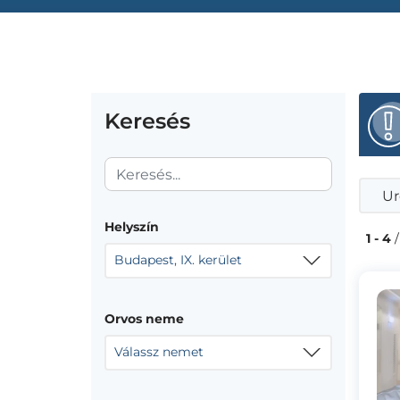
Keresés
Ur
Helyszín
1 - 4
/
Budapest, IX. kerület
Orvos neme
Válassz nemet