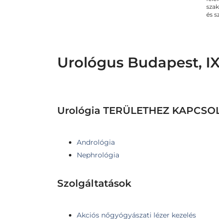
szak
és s
Urológus Budapest, IX.
Urológia TERÜLETHEZ KAPCS
Andrológia
Nephrológia
Szolgáltatások
Akciós nőgyógyászati lézer kezelés