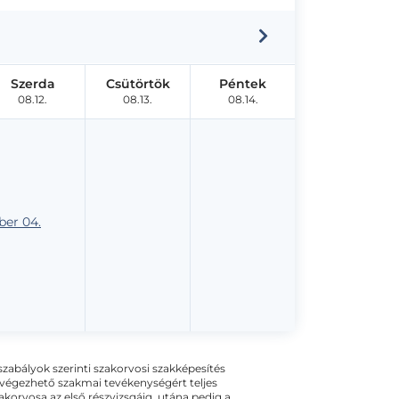
Szerda
Csütörtök
Péntek
08.12.
08.13.
08.14.
er 04.
ogszabályok szerinti szakorvosi szakképesítés
 végezhető szakmai tevékenységért teljes
zakorvosa az első részvizsgáig, utána pedig a