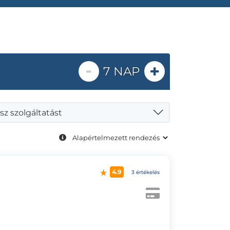
-
+
7 NAP
sz szolgáltatást
4.9
3 értékelés