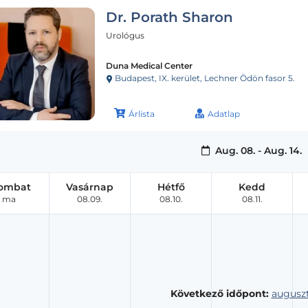
Dr. Porath Sharon
Urológus
Duna Medical Center
Budapest, IX. kerület, Lechner Ödön fasor 5.
Árlista
Adatlap
Aug. 08. - Aug. 14.
ombat
Vasárnap
Hétfő
Kedd
ma
08.09.
08.10.
08.11.
Következő időpont:
auguszt