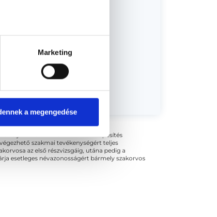
Marketing
dőpont!
dennek a megengedése
ogszabályok szerinti szakorvosi szakképesítés
 végezhető szakmai tevékenységért teljes
zakorvosa az első részvizsgáig, utána pedig a
kizárja esetleges névazonosságért bármely szakorvos