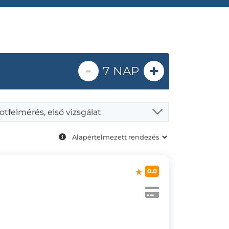
-
+
7 NAP
otfelmérés, első vizsgálat
0.0