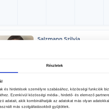
Salzmann Szilvia
Gyógytornász
RoseGold Medical Center
Budapest, XVIII. kerület, Ungvár utca 2./Üllői ú
Részletek
Árlista
Adatlap
ál
Aug. 07. - Aug. 13.
mak és hirdetések személyre szabásához, közösségi funkciók biz
hez. Ezenkívül közösségi média-, hirdető- és elemező partner
éntek
Szombat
Vasárnap
Hétfő
zó adatait, akik kombinálhatják az adatokat más olyan adatokka
ma
08.08.
08.09.
08.10.
sznált más szolgáltatásokból gyűjtöttek.