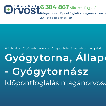
6 384 867
sikeres foglalás!
Kényelmes időpontfoglalás magánorvosokh
2011 óta a páciensekért
Főoldal
Gyógytornász
Állapotfelmérés, első vizsgálat
Gyógytorna, Állapo
- Gyógytornász
Időpontfoglalás magánorvos