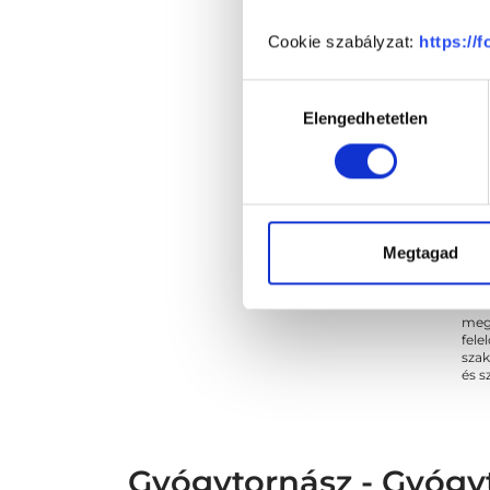
Cookie szabályzat:
https://
Hozzájárulás
Elengedhetetlen
kiválasztása
Megtagad
* Sz
megs
fele
szak
és s
Gyógytornász - Gyógy