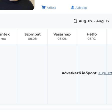
Árlista
Adatlap
Aug. 07. - Aug. 13.
éntek
Szombat
Vasárnap
Hétfő
ma
08.08.
08.09.
08.10.
Következő időpont:
auguszt