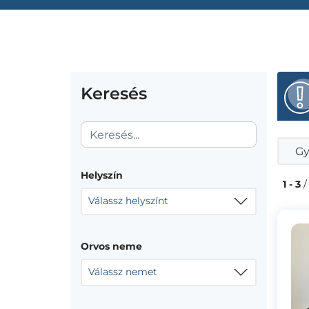
Keresés
Gy
Helyszín
1 - 3
/
Válassz helyszínt
Orvos neme
Válassz nemet