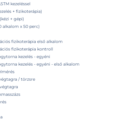
STM kezeléssel
zelés + fizikoterápia)
kézi + gépi)
0 alkalom x 50 perc)
ációs fizikoterápia első alkalom
ciós fizikoterápia kontroll
gytorna kezelés - egyéni
ytorna kezelés - egyéni - első alkalom
elmérés
végtagra / törzsre
 végtagra
okmasszázs
érés
na