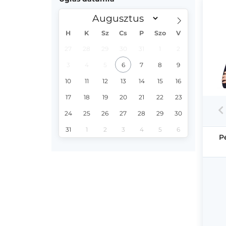
H
K
Sz
Cs
P
Szo
V
27
28
29
30
31
1
2
3
4
5
6
7
8
9
10
11
12
13
14
15
16
17
18
19
20
21
22
23
24
25
26
27
28
29
30
31
1
2
3
4
5
6
P