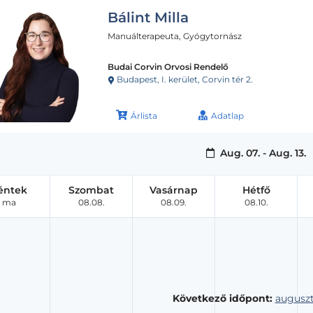
Bálint Milla
Manuálterapeuta, Gyógytornász
Budai Corvin Orvosi Rendelő
Budapest, I. kerület, Corvin tér 2.
Árlista
Adatlap
Aug. 07. - Aug. 13.
éntek
Szombat
Vasárnap
Hétfő
ma
08.08.
08.09.
08.10.
Következő időpont:
auguszt