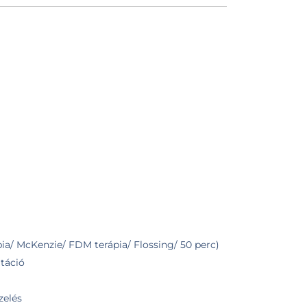
a/ McKenzie/ FDM terápia/ Flossing/ 50 perc)
itáció
zelés