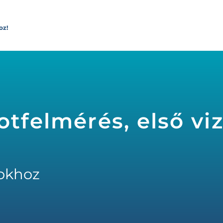
oz!
tfelmérés, első vi
okhoz