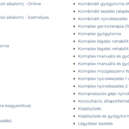
ső alkalom) - Online
Kombinált gyógytorna IA
Kombinált kezelés (alapke
lső alkalom) - Személyes
Kombinált nyirokkezelés (
Komplex gerincterápia (1
Komplex gyógytorna
Komplex légzési rehabilit
torna
Komplex légzési rehabilitá
Komplex manuális és gyó
Komplex manuális és gyóg
Komplex mozgásszervi f
Komplex nyirokkezelés 1 
Komplex nyirokkezelés 2
Kompressziós gépi nyir
Konzultáció, állapotfelm
re kiegyenlítve)
Köpölyözés
Köpölyözés és gyógytor
csadás)
Lágylézer kezelés