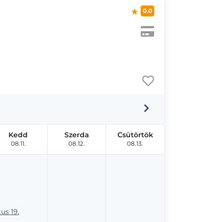
0.0
Kedd
Szerda
Csütörtök
08.11.
08.12.
08.13.
us 19.