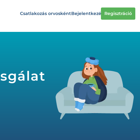
Csatlakozás orvosként
Bejelentkezés
Regisztráció
zsgálat