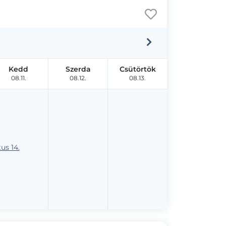
Kedd
Szerda
Csütörtök
08.11.
08.12.
08.13.
us 14.