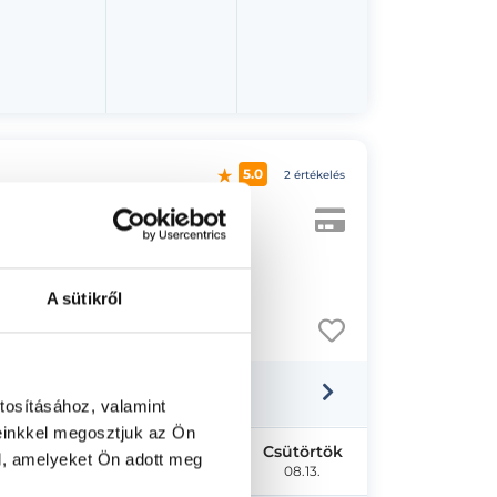
5.0
2 értékelés
t 650.
A sütikről
tosításához, valamint
einkkel megosztjuk az Ön
Kedd
Szerda
Csütörtök
l, amelyeket Ön adott meg
08.11.
08.12.
08.13.