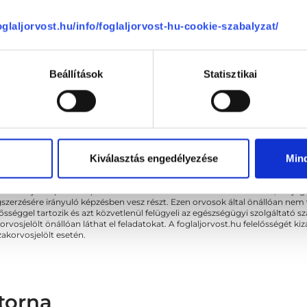
foglaljorvost.hu/info/foglaljorvost-hu-cookie-szabalyzat/
Beállítások
Statisztikai
Sajnáljuk, jelenleg nincs szabad i
Kiválasztás engedélyezése
Min
akorvos jelölt (rezidens): általános orvosi oklevéllel rendelkező orvos, aki j
zerzésére irányuló képzésben vesz részt. Ezen orvosok által önállóan nem
lősséggel tartozik és azt közvetlenül felügyeli az egészségügyi szolgáltató s
orvosjelölt önállóan láthat el feladatokat. A foglaljorvost.hu felelősségét 
zakorvosjelölt esetén.
torna