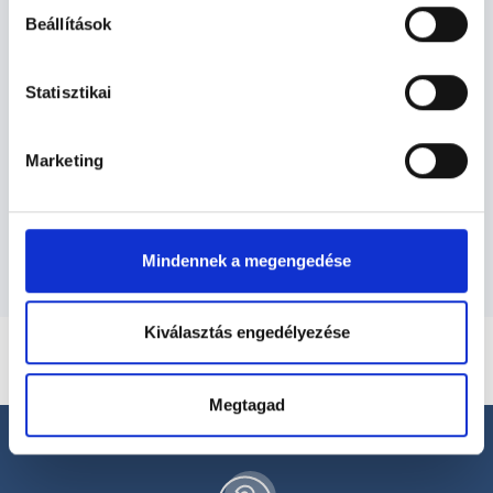
Beállítások
Gyógytornász - Gyógytorna
Statisztikai
Gyógytorna TERÜLETHEZ KAPCSOLÓDÓ
SZAKTERÜLETEK
Marketing
Szolgáltatások
Mindennek a megengedése
Kiválasztás engedélyezése
Megtagad