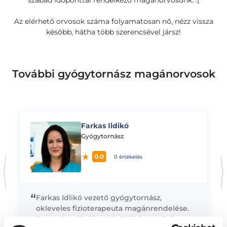
szabad időponttal rendelkező magánorvosunk. :(
Az elérhető orvosok száma folyamatosan nő, nézz vissza
később, hátha több szerencsével jársz!
További gyógytornász magánorvosok
Farkas Ildikó
K
Gyógytornász
0.0
0 értékelés
“
Farkas Idlikó vezető gyógytornász,
okleveles fizioterapeuta magánrendelése.
Sportoktatói oklevelét 1999-ben a Zala