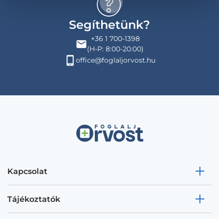
Segíthetünk?
+36 1 700-1398
(H-P: 8:00-20:00)
office@foglaljorvost.hu
Kapcsolat
Tájékoztatók