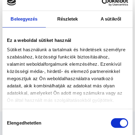
Előző
megyei Sportszövetségnél, gyógytornász
diplomáját 2002-ben a Pécsi
Orvostudományi Egyetem Egészségügyi
Beleegyezés
Részletek
A sütikről
Főiskolai Karán, egyetemi...
* Szakorvos jelölt (rezidens): általános orvosi oklevéllel rendelkező
orvos, aki jogszabályok szerinti szakorvosi szakképesítés
megszerzésére irányuló képzésben vesz részt. Ezen orvosok által
önállóan nem végezhető szakmai tevékenységért teljes
Ez a weboldal sütiket használ
felelősséggel tartozik és azt közvetlenül felügyeli az egészségügyi
szolgáltató szakorvosa az első részvizsgáig, utána pedig a
Sütiket használunk a tartalmak és hirdetések személyre
szakorvosjelölt önállóan láthat el feladatokat. A foglaljorvost.hu
felelősségét kizárja esetleges névazonosságért bármely szakorvos
szabásához, közösségi funkciók biztosításához,
és szakorvosjelölt esetén.
valamint weboldalforgalmunk elemzéséhez. Ezenkívül
közösségi média-, hirdető- és elemező partnereinkkel
megosztjuk az Ön weboldalhasználatra vonatkozó
Főoldal
Gyógytornász
adatait, akik kombinálhatják az adatokat más olyan
adatokkal, amelyeket Ön adott meg számukra vagy az
Légzőszervi speciális gyógytorna
Ön által használt más szolgáltatásokból gyűjtöttek.
Cookie
Hozzájárulás
szabályzat:
https://foglaljorvost.hu/info/foglaljorvost-
Elengedhetetlen
kiválasztása
hu-cookie-szabalyzat/