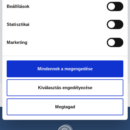
Beállítások
Gyógytornász - Gyógytorna
Statisztikai
Gyógytorna TERÜLETHEZ KAPCSOLÓDÓ
SZAKTERÜLETEK
Marketing
Szolgáltatások
Mindennek a megengedése
Kiválasztás engedélyezése
Megtagad