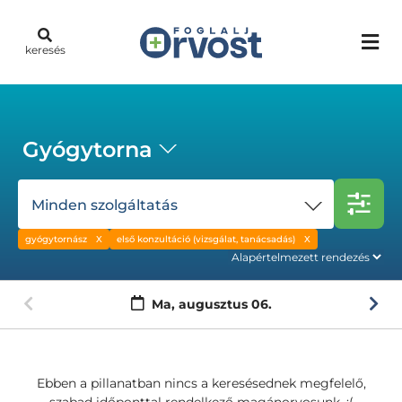
keresés
Gyógytorna
Minden szolgáltatás
gyógytornász
első konzultáció (vizsgálat, tanácsadás)
Ma,
augusztus 06.
Ebben a pillanatban nincs a keresésednek megfelelő,