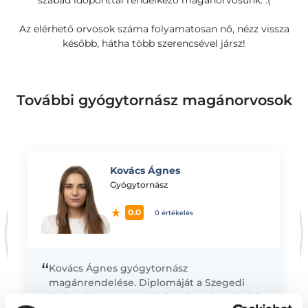
szabad időponttal rendelkező magánorvosunk. :(
Az elérhető orvosok száma folyamatosan nő, nézz vissza
később, hátha több szerencsével jársz!
További gyógytornász magánorvosok
Kovács Ágnes
K
Gyógytornász
0.0
0 értékelés
“
Kovács Ágnes gyógytornász
magánrendelése. Diplomáját a Szegedi
Tudományegyetem Egészségtudományi és