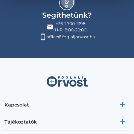
Segíthetünk?
+36 1 700-1398
(H-P: 8:00-20:00)
office@foglaljorvost.hu
Kapcsolat
Tájékoztatók