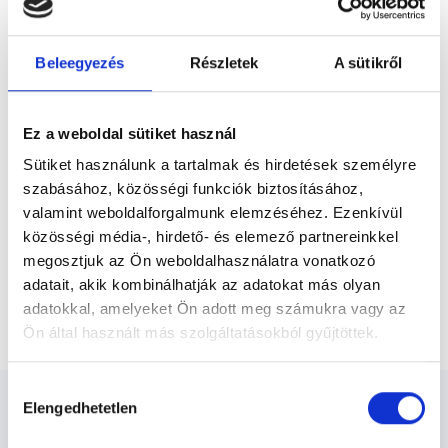
Előző
Szociális Képzési Karán 2024-ben szerezte,
mint gyógytornász-fizioterapeuta.
Egyetemi tanulmányait kiegészítve
Beleegyezés
Részletek
A sütikről
elsajátította a Kinesotape és Flossing...
* Szakorvos jelölt (rezidens): általános orvosi oklevéllel rendelkező
orvos, aki jogszabályok szerinti szakorvosi szakképesítés
megszerzésére irányuló képzésben vesz részt. Ezen orvosok által
önállóan nem végezhető szakmai tevékenységért teljes
Ez a weboldal sütiket használ
felelősséggel tartozik és azt közvetlenül felügyeli az egészségügyi
szolgáltató szakorvosa az első részvizsgáig, utána pedig a
Sütiket használunk a tartalmak és hirdetések személyre
szakorvosjelölt önállóan láthat el feladatokat. A foglaljorvost.hu
felelősségét kizárja esetleges névazonosságért bármely szakorvos
szabásához, közösségi funkciók biztosításához,
és szakorvosjelölt esetén.
valamint weboldalforgalmunk elemzéséhez. Ezenkívül
közösségi média-, hirdető- és elemező partnereinkkel
megosztjuk az Ön weboldalhasználatra vonatkozó
Főoldal
Gyógytornász
adatait, akik kombinálhatják az adatokat más olyan
adatokkal, amelyeket Ön adott meg számukra vagy az
Első konzultáció (vizsgálat, tanácsadás)
Ön által használt más szolgáltatásokból gyűjtöttek.
Cookie
Hozzájárulás
szabályzat:
https://foglaljorvost.hu/info/foglaljorvost-
Elengedhetetlen
kiválasztása
hu-cookie-szabalyzat/