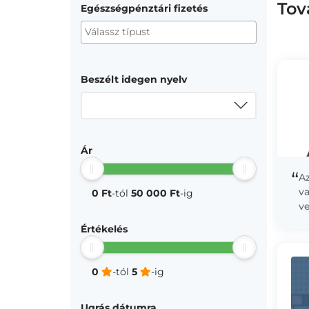
Tov
Egészségpénztári fizetés
Beszélt idegen nyelv
Ár
“
A
v
0 Ft
-tól
50 000 Ft
-ig
ve
t
Értékelés
mo
0
-tól
5
-ig
Ugrás dátumra