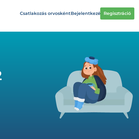
Csatlakozás orvosként
Bejelentkezés
Regisztráció
2