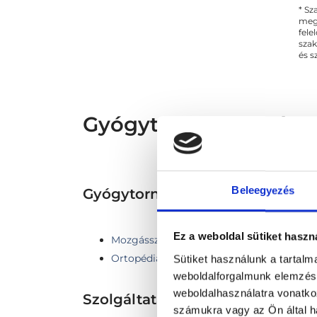
* Sz
Fl
megs
fele
szak
és s
Gyógytornász - Gyógy
Beleegyezés
Gyógytorna TERÜLETHEZ KAP
Ez a weboldal sütiket haszn
Mozgásszervi rehabilitáció
Ortopédia
Sütiket használunk a tartal
weboldalforgalmunk elemzésé
weboldalhasználatra vonatko
Szolgáltatások
számukra vagy az Ön által ha