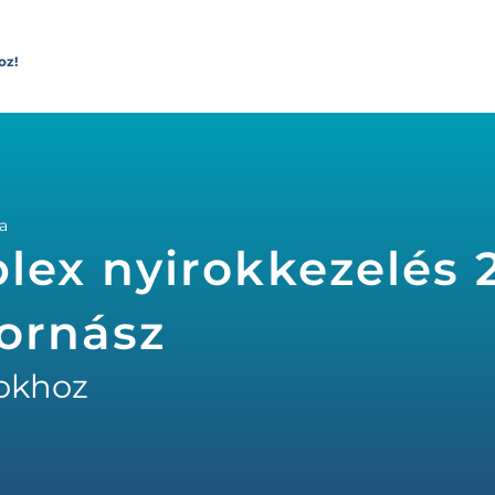
oz!
a
lex nyirokkezelés 
ornász
okhoz