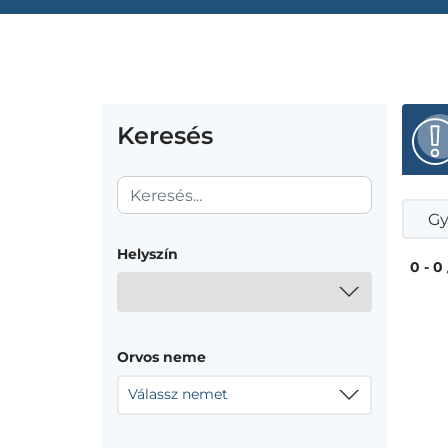
Keresés
Gy
Helyszín
0 - 0
Orvos neme
Válassz nemet