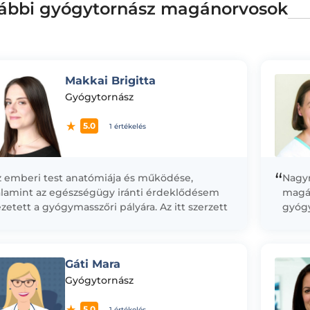
ábbi gyógytornász magánorvosok
Makkai Brigitta
Gyógytornász
5.0
1 értékelés
“
z emberi test anatómiája és működése,
Nagyn
alamint az egészségügy iránti érdeklődésem
magá
zetett a gyógymasszőri pályára. Az itt szerzett
gyóg
apasztalataim megerősítették bennem, hogy a
után 
zgásszervrendszerről szerzett...
Belgy
dolgo
Gáti Mara
Gyógytornász
5.0
1 értékelés