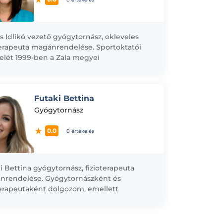
s Idlikó vezető gyógytornász, okleveles
terapeuta magánrendelése. Sportoktatói
elét 1999-ben a Zala megyei
szövetségnél, gyógytornász diplomáját
-ben a Pécsi Orvostudományi Egyetem
ségügyi Főiskolai Karán, egyetemi...
Futaki Bettina
Gyógytornász
0.0
0 értékelés
i Bettina gyógytornász, fizioterapeuta
nrendelése. Gyógytornászként és
terapeutaként dolgozom, emellett
ummy prenatális tréneri és onko-
terapeuta képesítéssel is rendelkezem.
tornász diplomámat 2021-ben szereztem a