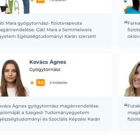
“
ti Mara gyógytornász- fizioterapeuta
Farka
agánrendelése. Gáti Mara a Semmelweis
fizio
gyetem Egészségtudományi Karán szerzett
oklev
plomát 2019-ben, gyógytornász-fizioterapeuta
Sport
akon. Pályafutása kezdetétől ortopédiai és
2002
aumatológiai osztályon dolgozott, ahol...
Egész
Kovács Ágnes
Gyógytornász
0.0
0 értékelés
“
ovács Ágnes gyógytornász magánrendelése.
Futak
iplomáját a Szegedi Tudományegyetem
magá
gészségtudományi és Szociális Képzési Karán
fizio
024-ben szerezte, mint gyógytornász-
fittm
zioterapeuta. Egyetemi tanulmányait
fizio
egészítve elsajátította a Kinesotape és
Gyógy