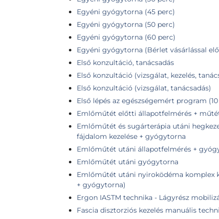
Egyéni gyógytorna (45 perc)
Egyéni gyógytorna (50 perc)
Egyéni gyógytorna (60 perc)
Egyéni gyógytorna (Bérlet vásárlással elő
Első konzultáció, tanácsadás
Első konzultáció (vizsgálat, kezelés, taná
Első konzultáció (vizsgálat, tanácsadás)
Első lépés az egészségemért program (10 
Emlőműtét előtti állapotfelmérés + műtétr
Emlőműtét és sugárterápia utáni hegkeze
fájdalom kezelése + gyógytorna
Emlőműtét utáni állapotfelmérés + gyógy
Emlőműtét utáni gyógytorna
Emlőműtét utáni nyiroködéma komplex kez
+ gyógytorna)
Ergon IASTM technika - Lágyrész mobiliz
Fascia disztorziós kezelés manuális tech