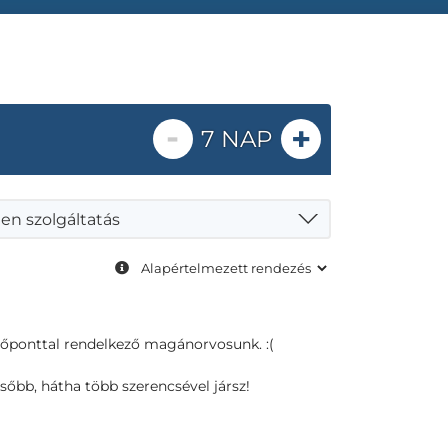
-
+
7 NAP
en szolgáltatás
dőponttal rendelkező magánorvosunk. :(
sőbb, hátha több szerencsével jársz!