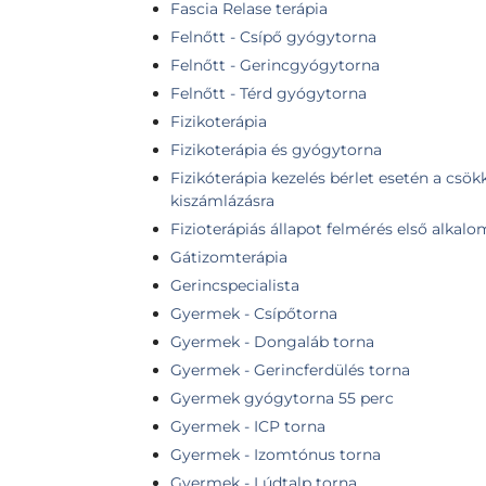
Fascia Relase terápia
Felnőtt - Csípő gyógytorna
Felnőtt - Gerincgyógytorna
Felnőtt - Térd gyógytorna
Fizikoterápia
Fizikoterápia és gyógytorna
Fizikóterápia kezelés bérlet esetén a csök
kiszámlázásra
Fizioterápiás állapot felmérés első alkalo
Gátizomterápia
Gerincspecialista
Gyermek - Csípőtorna
Gyermek - Dongaláb torna
Gyermek - Gerincferdülés torna
Gyermek gyógytorna 55 perc
Gyermek - ICP torna
Gyermek - Izomtónus torna
Gyermek - Lúdtalp torna