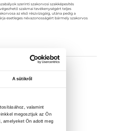
ogszabályok szerinti szakorvosi szakképesítés
lci Egyetemen....
 végezhető szakmai tevékenységért teljes
zakorvosa az első részvizsgáig, utána pedig a
kizárja esetleges névazonosságért bármely szakorvos
A sütikről
tosításához, valamint
einkkel megosztjuk az Ön
l, amelyeket Ön adott meg