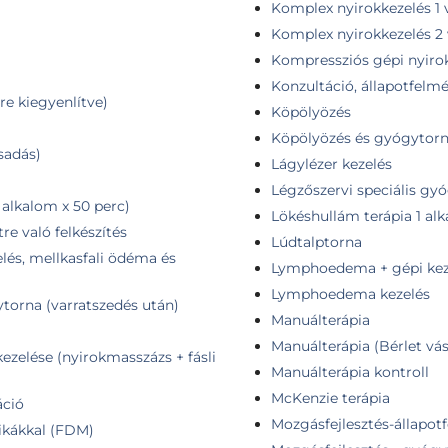
Komplex nyirokkezelés 1 
Komplex nyirokkezelés 2
Kompressziós gépi nyir
Konzultáció, állapotfelm
re kiegyenlítve)
Köpölyözés
Köpölyözés és gyógytor
csadás)
Lágylézer kezelés
Légzőszervi speciális gy
alkalom x 50 perc)
Lökéshullám terápia 1 al
e való felkészítés
Lúdtalptorna
lés, mellkasfali ödéma és
Lymphoedema + gépi kez
Lymphoedema kezelés
torna (varratszedés után)
Manuálterápia
Manuálterápia (Bérlet vás
elése (nyirokmasszázs + fásli
Manuálterápia kontroll
McKenzie terápia
áció
Mozgásfejlesztés-állapotf
nikákkal (FDM)