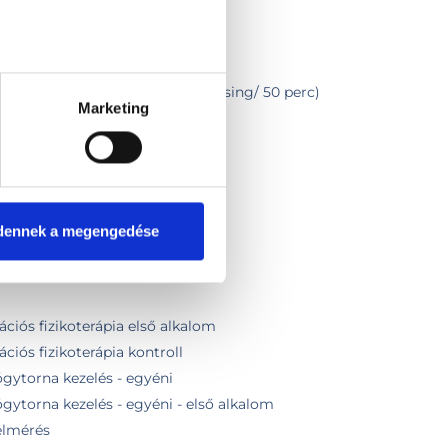
a/ McKenzie/ FDM terápia/ Flossing/ 50 perc)
Marketing
itáció
zelés
STM kezeléssel
zelés + fizikoterápia)
dennek a megengedése
kézi + gépi)
0 alkalom x 50 perc)
ációs fizikoterápia első alkalom
ciós fizikoterápia kontroll
gytorna kezelés - egyéni
ytorna kezelés - egyéni - első alkalom
elmérés