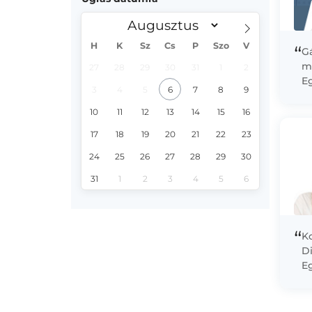
H
K
Sz
Cs
P
Szo
V
“
Gá
m
27
28
29
30
31
1
2
E
3
4
5
6
7
8
9
di
sz
10
11
12
13
14
15
16
tr
17
18
19
20
21
22
23
24
25
26
27
28
29
30
31
1
2
3
4
5
6
“
K
D
E
2
fi
ki