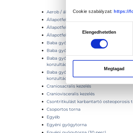
Cookie szabályzat:
https://
Aerob / állóképességi tréning
Állapotfelmérés, első vizsgálat
Hozzájárulás
Állapotfelmérés + Gyógytorna
Elengedhetetlen
kiválasztása
Állapotfelmérés + Manuálterápia
Baba gyógytorna gyakorlatok gyakorlása 
Baba gyógytorna gyakorlatok gyakorlása
Baba gyógytorna vizsgálat-tanácsadás (el
konzultáció
Megtagad
Baba gyógytorna vizsgálat-tanácsadás (e
konzultáció
Craniosacralis kezelés
Craniovisceralis kezelés
Csontritkulást karbantartó osteoporosis 
Csoportos torna
Egyéb
Egyéni gyógytorna
Egyéni gyógytorna (30 perc)