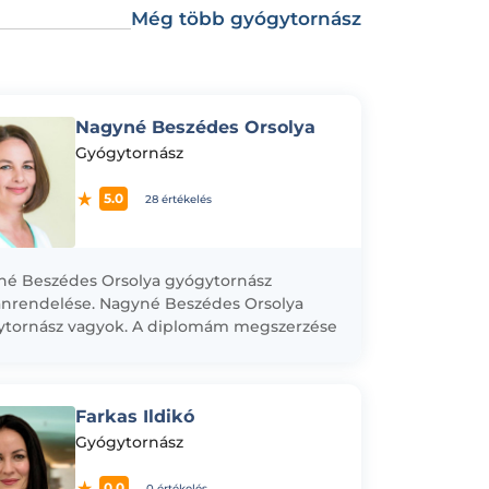
Még több gyógytornász
Nagyné Beszédes Orsolya
Gyógytornász
5.0
28 értékelés
é Beszédes Orsolya gyógytornász
nrendelése. Nagyné Beszédes Orsolya
ytornász vagyok. A diplomám megszerzése
a Pest megyei Flór Ferenc Kórház
ógyászat-Rehabilitációs osztályán
ztam 1997-ig. Ezt...
Farkas Ildikó
Gyógytornász
0.0
0 értékelés