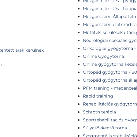
Mozgásfejlesztés - gyóg
Mozgásfejlesztés - terápi
Mozgásszervi Állapotfel
Mozgásszervi életmód-t
Műtétek, sérülések utáni
Neurológiai speciális gy
Onkológiai gyógytorna - f
kentett árak kerülnek
Online Gyógytorna
Online gyógytorna kezelé
m
Ortopéd gyógytorna - 60
Ortopéd gyógytorna álla
PFM tréning - medenceal
Rapid training
Rehabilitációs gyógytorn
Schroth terápia
Sportrehabilitációs gyóg
Súlycsökkentő torna
Szegmentális stabilizáció