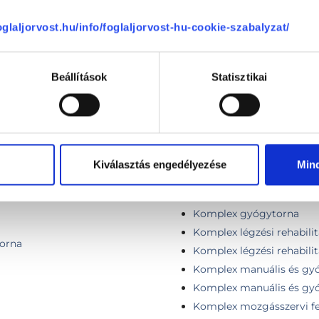
foglaljorvost.hu/info/foglaljorvost-hu-cookie-szabalyzat/
Gyógytorna - 90 perc
Gyógytorna kontroll
Gyógytorna (Manuálterápi
Beállítások
Statisztikai
Kardiovaszkuláris rehabil
- Online konzultáció
Kinesio-tape ragasztás
 - Személyes konzultáció
Kineziológiai tapaszos ke
ső alkalom) - Online
Kombinált gyógytorna IA
Kombinált kezelés (alapke
Kiválasztás engedélyezése
Min
lső alkalom) - Személyes
Kombinált nyirokkezelés (
Komplex gerincterápia (1
Komplex gyógytorna
Komplex légzési rehabilit
torna
Komplex légzési rehabilitá
Komplex manuális és gyó
Komplex manuális és gyóg
Komplex mozgásszervi f