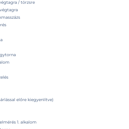
végtagra / törzsre
 végtagra
okmasszázs
érés
na
ógytorna
kalom
elés
árlással előre kiegyenlítve)
elmérés 1. alkalom