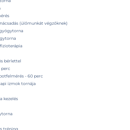
ytorna
a
mérés
anácsadás (ülőmunkát végzőknek)
 gyógytorna
ógytorna
izioterápia
s bérlettel
 perc
potfelmérés - 60 perc
api izmok tornája
a kezelés
ytorna
s tréning