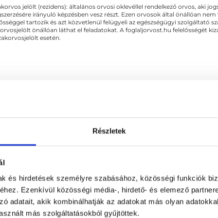
akorvos jelölt (rezidens): általános orvosi oklevéllel rendelkező orvos, aki j
ossing...
Misko
zerzésére irányuló képzésben vesz részt. Ezen orvosok által önállóan nem
lősséggel tartozik és azt közvetlenül felügyeli az egészségügyi szolgáltató s
orvosjelölt önállóan láthat el feladatokat. A foglaljorvost.hu felelősségét 
zakorvosjelölt esetén.
torna
Részletek
CSOLÓDÓ SZAKTERÜLETEK
ál
Reumatológia
mak és hirdetések személyre szabásához, közösségi funkciók biz
hez. Ezenkívül közösségi média-, hirdető- és elemező partner
zó adatait, akik kombinálhatják az adatokat más olyan adatokka
sznált más szolgáltatásokból gyűjtöttek.