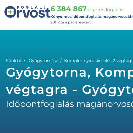
6 384 867
sikeres foglalás!
Kényelmes időpontfoglalás magánorvosokh
2011 óta a páciensekért
Főoldal
Gyógytornász
Komplex nyirokkezelés 2 végtagr
Gyógytorna, Komp
végtagra - Gyógyt
Időpontfoglalás magánorvos