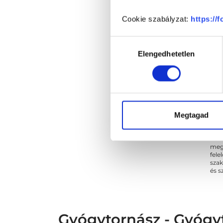
Cookie szabályzat:
https://
Hozzájárulás
Elengedhetetlen
kiválasztása
Megtagad
* Sz
megs
fele
szak
és s
Gyógytornász - Gyógy