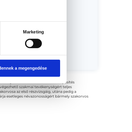
Marketing
dőpont!
dennek a megengedése
ogszabályok szerinti szakorvosi szakképesítés
 végezhető szakmai tevékenységért teljes
zakorvosa az első részvizsgáig, utána pedig a
kizárja esetleges névazonosságért bármely szakorvos