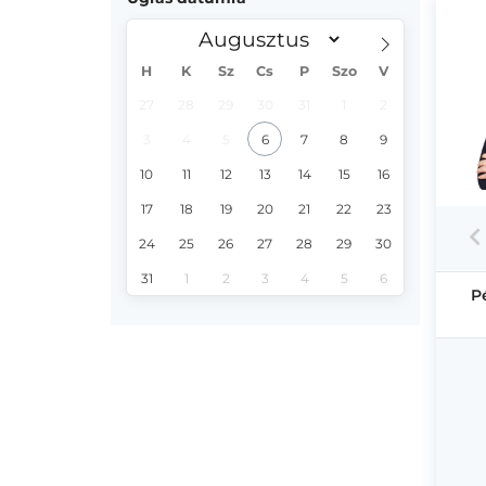
H
K
Sz
Cs
P
Szo
V
27
28
29
30
31
1
2
3
4
5
6
7
8
9
10
11
12
13
14
15
16
17
18
19
20
21
22
23
24
25
26
27
28
29
30
31
1
2
3
4
5
6
P