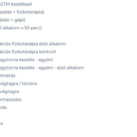
STM kezeléssel
zelés + fizikoterápia)
kézi + gépi)
0 alkalom x 50 perc)
ációs fizikoterápia első alkalom
ciós fizikoterápia kontroll
gytorna kezelés - egyéni
ytorna kezelés - egyéni - első alkalom
elmérés
végtagra / törzsre
 végtagra
okmasszázs
érés
na