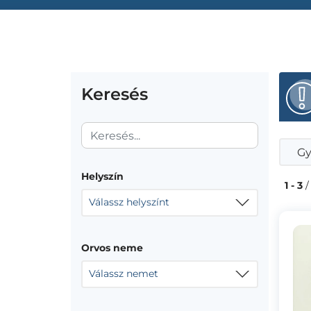
Keresés
Gy
Helyszín
1 - 3
/
Válassz helyszínt
Orvos neme
Válassz nemet