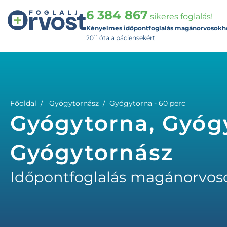
6 384 867
sikeres foglalás!
Kényelmes időpontfoglalás magánorvosokh
2011 óta a páciensekért
Főoldal
Gyógytornász
Gyógytorna - 60 perc
Gyógytorna, Gyógy
Gyógytornász
Időpontfoglalás magánorvos