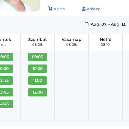
Árlista
Adatlap
Aug. 07. - Aug. 13.
éntek
Szombat
Vasárnap
Hétfő
ma
08.08.
08.09.
08.10.
09:00
09:00
10:00
10:00
12:45
11:00
13:45
12:00
14:45