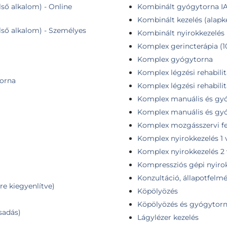
ső alkalom) - Online
Kombinált gyógytorna IA
Kombinált kezelés (alapke
lső alkalom) - Személyes
Kombinált nyirokkezelés (
Komplex gerincterápia (1
Komplex gyógytorna
Komplex légzési rehabilit
torna
Komplex légzési rehabilitá
Komplex manuális és gyó
Komplex manuális és gyóg
Komplex mozgásszervi f
Komplex nyirokkezelés 1 
Komplex nyirokkezelés 2
Kompressziós gépi nyir
Konzultáció, állapotfelm
re kiegyenlítve)
Köpölyözés
Köpölyözés és gyógytor
csadás)
Lágylézer kezelés