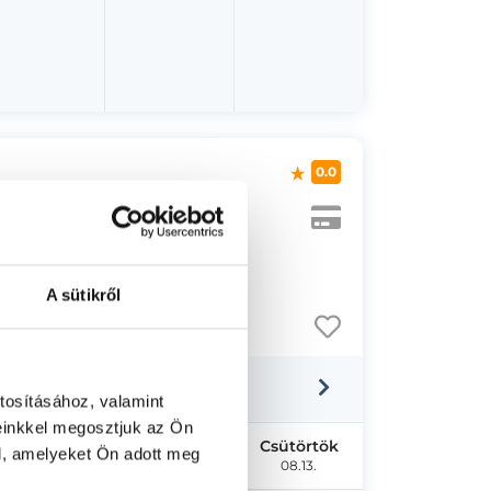
0.0
A sütikről
tosításához, valamint
einkkel megosztjuk az Ön
Kedd
Szerda
Csütörtök
l, amelyeket Ön adott meg
08.11.
08.12.
08.13.