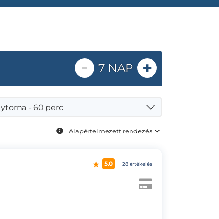
-
+
7 NAP
ytorna - 60 perc
5.0
28 értékelés