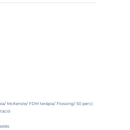
a/ McKenzie/ FDM terápia/ Flossing/ 50 perc)
itáció
zelés