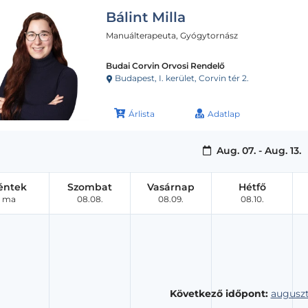
Bálint Milla
Manuálterapeuta, Gyógytornász
Budai Corvin Orvosi Rendelő
Budapest, I. kerület, Corvin tér 2.
Árlista
Adatlap
Aug. 07. - Aug. 13.
éntek
Szombat
Vasárnap
Hétfő
ma
08.08.
08.09.
08.10.
Következő időpont:
auguszt