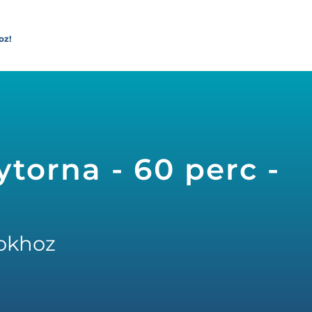
oz!
torna - 60 perc -
okhoz