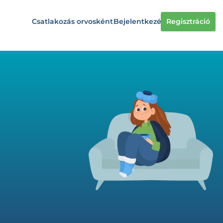
Csatlakozás orvosként
Bejelentkezés
Regisztráció