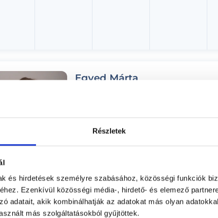
Egyed Márta
Gyógytornász
Medve Medical
Budapest, II. kerület, Medve utca 34-40.
Részletek
Árlista
Adatlap
ál
Aug. 07. - Aug. 13.
mak és hirdetések személyre szabásához, közösségi funkciók biz
hez. Ezenkívül közösségi média-, hirdető- és elemező partner
éntek
Szombat
Vasárnap
Hétfő
zó adatait, akik kombinálhatják az adatokat más olyan adatokka
ma
08.08.
08.09.
08.10.
sznált más szolgáltatásokból gyűjtöttek.