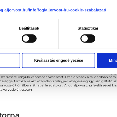
foglaljorvost.hu/info/foglaljorvost-hu-cookie-szabalyzat/
Beállítások
Statisztikai
Sajnáljuk, jelenleg nincs szabad i
Kiválasztás engedélyezése
Min
akorvos jelölt (rezidens): általános orvosi oklevéllel rendelkező orvos, aki j
zerzésére irányuló képzésben vesz részt. Ezen orvosok által önállóan nem
lősséggel tartozik és azt közvetlenül felügyeli az egészségügyi szolgáltató s
orvosjelölt önállóan láthat el feladatokat. A foglaljorvost.hu felelősségét 
zakorvosjelölt esetén.
torna