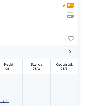
0.0
Kedd
Szerda
Csütörtök
08.11.
08.12.
08.13.
us 19.