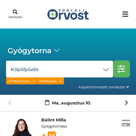
keresés
Gyógytorna
Köpölyözés
gyógytornász
köpölyözés
Ma,
augusztus 10.
Bálint Milla
Gyógytornász
0.0