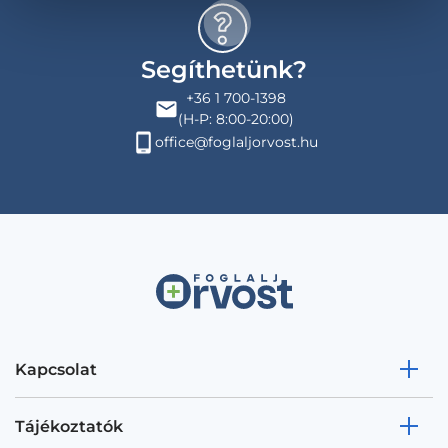
Segíthetünk?
+36 1 700-1398
(H-P: 8:00-20:00)
office@foglaljorvost.hu
Kapcsolat
Tájékoztatók