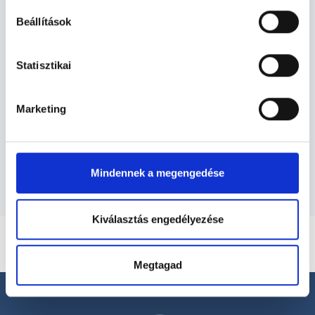
Gyógytornász - Gyógytorna
Beállítások
Gyógytorna TERÜLETHEZ KAPCSOLÓDÓ
Statisztikai
SZAKTERÜLETEK
Marketing
Szolgáltatások
Budapesti és vidéki gyógytornász orvosok
Mindennek a megengedése
Kiválasztás engedélyezése
Megtagad