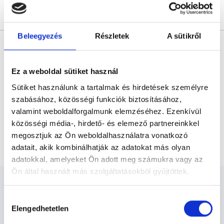
Árlista
Összes időpont
Profil
Beleegyezés
Részletek
A sütikről
* Szakorvos jelölt (rezidens): általános orvosi oklevéllel rendelkező
orvos, aki jogszabályok szerinti szakorvosi szakképesítés
megszerzésére irányuló képzésben vesz részt. Ezen orvosok által
önállóan nem végezhető szakmai tevékenységért teljes
Ez a weboldal sütiket használ
felelősséggel tartozik és azt közvetlenül felügyeli az egészségügyi
szolgáltató szakorvosa az első részvizsgáig, utána pedig a
Sütiket használunk a tartalmak és hirdetések személyre
szakorvosjelölt önállóan láthat el feladatokat. A foglaljorvost.hu
felelősségét kizárja esetleges névazonosságért bármely szakorvos
szabásához, közösségi funkciók biztosításához,
és szakorvosjelölt esetén.
valamint weboldalforgalmunk elemzéséhez. Ezenkívül
közösségi média-, hirdető- és elemező partnereinkkel
megosztjuk az Ön weboldalhasználatra vonatkozó
Főoldal
Gyógytornász
Köpölyözés
adatait, akik kombinálhatják az adatokat más olyan
adatokkal, amelyeket Ön adott meg számukra vagy az
Ön által használt más szolgáltatásokból gyűjtöttek.
Cookie
Hozzájárulás
szabályzat:
https://foglaljorvost.hu/info/foglaljorvost-
Elengedhetetlen
kiválasztása
hu-cookie-szabalyzat/