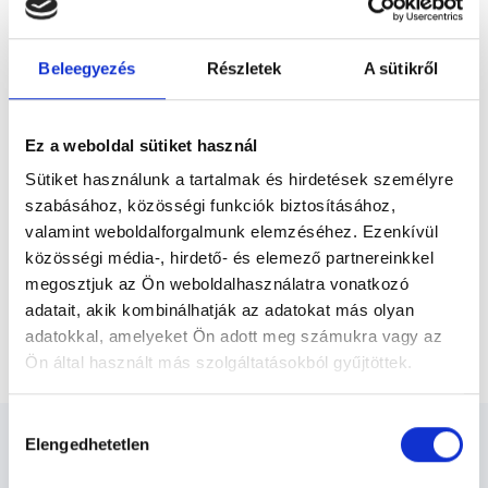
Előző
traumatológiai, szülészet-nőgyógyászati és
urológiai szakterületeken panaszai vannak
és gyógytornára van szüksége. Pácienseket
Beleegyezés
Részletek
A sütikről
14 éves kortól...
* Szakorvos jelölt (rezidens): általános orvosi oklevéllel rendelkező
orvos, aki jogszabályok szerinti szakorvosi szakképesítés
megszerzésére irányuló képzésben vesz részt. Ezen orvosok által
önállóan nem végezhető szakmai tevékenységért teljes
Ez a weboldal sütiket használ
felelősséggel tartozik és azt közvetlenül felügyeli az egészségügyi
szolgáltató szakorvosa az első részvizsgáig, utána pedig a
Sütiket használunk a tartalmak és hirdetések személyre
szakorvosjelölt önállóan láthat el feladatokat. A foglaljorvost.hu
felelősségét kizárja esetleges névazonosságért bármely szakorvos
szabásához, közösségi funkciók biztosításához,
és szakorvosjelölt esetén.
valamint weboldalforgalmunk elemzéséhez. Ezenkívül
közösségi média-, hirdető- és elemező partnereinkkel
megosztjuk az Ön weboldalhasználatra vonatkozó
Főoldal
Gyógytornász
adatait, akik kombinálhatják az adatokat más olyan
adatokkal, amelyeket Ön adott meg számukra vagy az
Ortopéd gyógytorna állapotfelmérés - 60 perc
Ön által használt más szolgáltatásokból gyűjtöttek.
Cookie
Hozzájárulás
szabályzat:
https://foglaljorvost.hu/info/foglaljorvost-
Elengedhetetlen
kiválasztása
hu-cookie-szabalyzat/