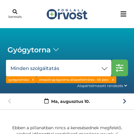
keresés
Gyógytorna
Minden szolgáltatás
gyógytornász
ortopéd gyógytorna állapotfelmérés - 60 perc
Ma,
augusztus 10.
Ebben a pillanatban nincs a keresésednek megfelelő,