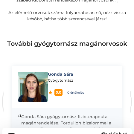
szabad időponttal rendelkező magánorvosunk. :(
Az elérhető orvosok száma folyamatosan nő, nézz vissza
később, hátha több szerencsével jársz!
További gyógytornász magánorvosok
Gonda Sára
K
Gyógytornász
0.0
0 értékelés
“
Gonda Sára gyógytornász-fizioterapeuta
magánrendelése. Forduljon bizalommal a
Doktornőhöz, amennyiben ortopédiai,