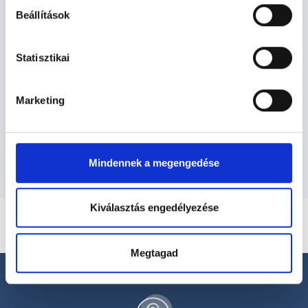
Beállítások
Gyógytornász - Gyógytorna
Statisztikai
Gyógytorna TERÜLETHEZ KAPCSOLÓDÓ
SZAKTERÜLETEK
Marketing
Szolgáltatások
Mindennek a megengedése
Kiválasztás engedélyezése
Megtagad