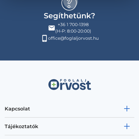
Segíthetünk?
+36 1 700-1398
(H-P: 8:00-20:00)
office@foglaljorvost.hu
Kapcsolat
Tájékoztatók