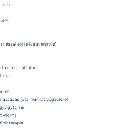
kalom
elés
árlással előre kiegyenlítve)
elmérés 1. alkalom
ytorna
a
mérés
anácsadás (ülőmunkát végzőknek)
 gyógytorna
ógytorna
izioterápia