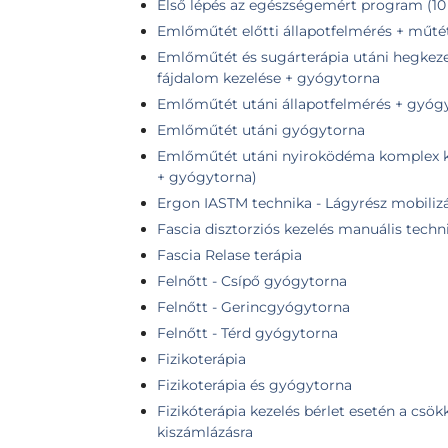
Első lépés az egészségemért program (10 
Emlőműtét előtti állapotfelmérés + műtétr
Emlőműtét és sugárterápia utáni hegkeze
fájdalom kezelése + gyógytorna
Emlőműtét utáni állapotfelmérés + gyógy
Emlőműtét utáni gyógytorna
Emlőműtét utáni nyiroködéma komplex kez
+ gyógytorna)
Ergon IASTM technika - Lágyrész mobiliz
Fascia disztorziós kezelés manuális tech
Fascia Relase terápia
Felnőtt - Csípő gyógytorna
Felnőtt - Gerincgyógytorna
Felnőtt - Térd gyógytorna
Fizikoterápia
Fizikoterápia és gyógytorna
Fizikóterápia kezelés bérlet esetén a csök
kiszámlázásra