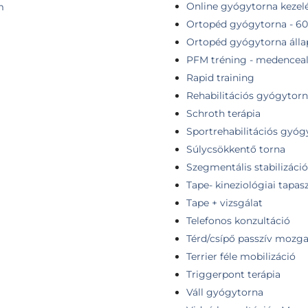
Online gyógytorna kezelé
m
Ortopéd gyógytorna - 60
Ortopéd gyógytorna álla
PFM tréning - medenceal
Rapid training
Rehabilitációs gyógytorn
Schroth terápia
Sportrehabilitációs gyóg
Súlycsökkentő torna
Szegmentális stabilizáció
Tape- kineziológiai tapas
Tape + vizsgálat
Telefonos konzultáció
Térd/csípő passzív mozga
Terrier féle mobilizáció
Triggerpont terápia
Váll gyógytorna