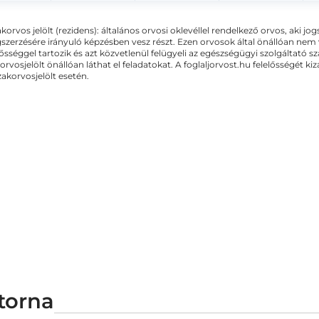
akorvos jelölt (rezidens): általános orvosi oklevéllel rendelkező orvos, aki j
zerzésére irányuló képzésben vesz részt. Ezen orvosok által önállóan nem
lősséggel tartozik és azt közvetlenül felügyeli az egészségügyi szolgáltató s
orvosjelölt önállóan láthat el feladatokat. A foglaljorvost.hu felelősségét 
zakorvosjelölt esetén.
torna