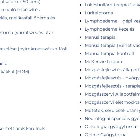
alkalom x 50 perc)
Lökéshullám terápia 1 al
e való felkészítés
Lúdtalptorna
lés, mellkasfali ödéma és
Lymphoedema + gépi kez
Lymphoedema kezelés
torna (varratszedés után)
Manuálterápia
Manuálterápia (Bérlet vás
elése (nyirokmasszázs + fásli
Manuálterápia kontroll
McKenzie terápia
áció
Mozgásfejlesztés-állapotf
nikákkal (FDM)
Mozgásfejlesztés - gyóg
Mozgásfejlesztés - terápi
Mozgásszervi Állapotfel
Mozgásszervi életmód-t
Műtétek, sérülések utáni
Neurológiai speciális gy
Onkológiai gyógytorna - f
kentett árak kerülnek
Online Gyógytorna