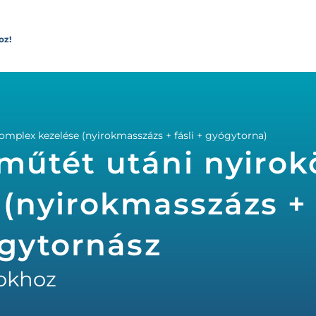
oz!
plex kezelése (nyirokmasszázs + fásli + gyógytorna)
műtét utáni nyiro
(nyirokmasszázs + f
ógytornász
okhoz