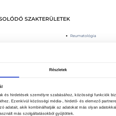
CSOLÓDÓ SZAKTERÜLETEK
Reumatológia
Részletek
Gyógytorna - 90 perc
Gyógytorna kontroll
ál
Gyógytorna (Manuálterápi
Kardiovaszkuláris rehabil
mak és hirdetések személyre szabásához, közösségi funkciók biz
hez. Ezenkívül közösségi média-, hirdető- és elemező partner
- Online konzultáció
Kinesio-tape ragasztás
zó adatait, akik kombinálhatják az adatokat más olyan adatokka
 - Személyes konzultáció
Kineziológiai tapaszos ke
sznált más szolgáltatásokból gyűjtöttek.
ső alkalom) - Online
Kombinált gyógytorna IA