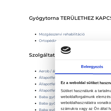
Gyógytorna TERÜLETHEZ KAP
Mozgásszervi rehabilitáció
Ortopédia
Szolgáltatások
Beleegyezés
Aerob / állóképességi tréning
Állapotfelmérés, első vizsgálat
Ez a weboldal sütiket haszn
Állapotfelmérés + Gyógytorna
Állapotfelmérés + Manuálterápia
Sütiket használunk a tartal
weboldalforgalmunk elemzésé
Baba gyógytorna gyakorlatok gyakorlása 
weboldalhasználatra vonatko
Baba gyógytorna gyakorlatok gyakorlása
számukra vagy az Ön által ha
Baba gyógytorna vizsgálat-tanácsadás (el