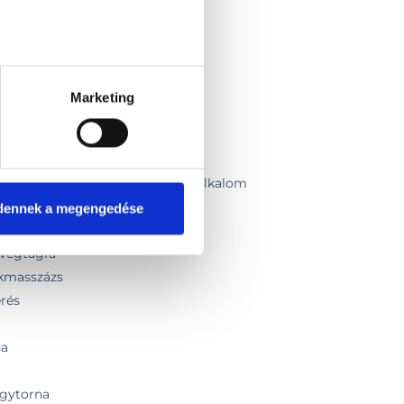
zelés + fizikoterápia)
kézi + gépi)
0 alkalom x 50 perc)
Marketing
ációs fizikoterápia első alkalom
ciós fizikoterápia kontroll
gytorna kezelés - egyéni
ytorna kezelés - egyéni - első alkalom
elmérés
dennek a megengedése
végtagra / törzsre
 végtagra
okmasszázs
érés
na
ógytorna