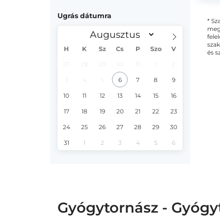
Ugrás dátumra
* Sz
megs
fele
szak
H
K
Sz
Cs
P
Szo
V
és s
27
28
29
30
31
1
2
3
4
5
6
7
8
9
10
11
12
13
14
15
16
17
18
19
20
21
22
23
24
25
26
27
28
29
30
31
1
2
3
4
5
6
Gyógytornász - Gyógy