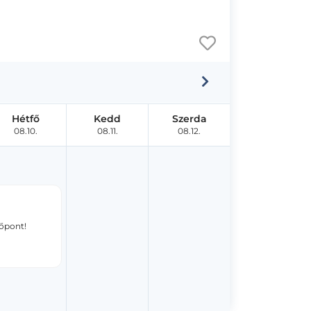
Hétfő
Kedd
Szerda
08.10.
08.11.
08.12.
dőpont!