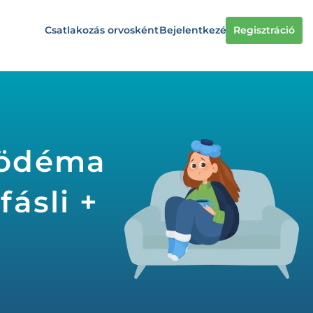
Csatlakozás orvosként
Bejelentkezés
Regisztráció
ködéma
ásli +