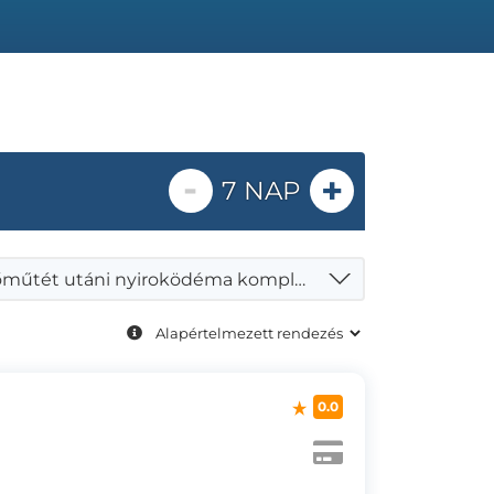
-
+
7 NAP
Emlőműtét utáni nyiroködéma komplex kezelése (nyirokmasszázs + fásli + gyógytorna)
0.0