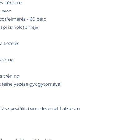
s bérlettel
 perc
potfelmérés - 60 perc
api izmok tornája
a kezelés
ytorna
s tréning
z felhelyezése gyógytornával
tás speciális berendezéssel 1 alkalom