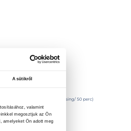
A sütikről
a/ McKenzie/ FDM terápia/ Flossing/ 50 perc)
itáció
tosításához, valamint
einkkel megosztjuk az Ön
l, amelyeket Ön adott meg
zelés
STM kezeléssel