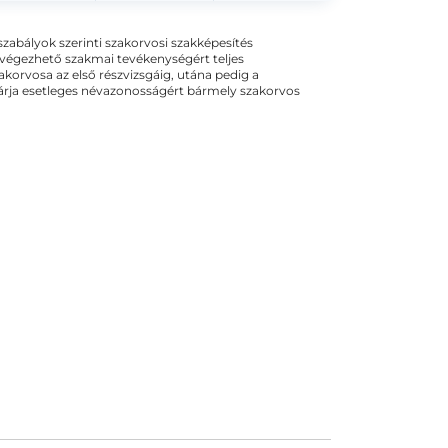
ogszabályok szerinti szakorvosi szakképesítés
 végezhető szakmai tevékenységért teljes
zakorvosa az első részvizsgáig, utána pedig a
kizárja esetleges névazonosságért bármely szakorvos