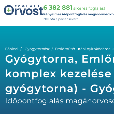
6 382 881
sikeres foglalás!
Kényelmes időpontfoglalás magánorvosokh
2011 óta a páciensekért
Főoldal
Gyógytornász
Emlőműtét utáni nyiroködéma kom
Gyógytorna, Emlő
komplex kezelése 
gyógytorna) - Gy
Időpontfoglalás magánorvos