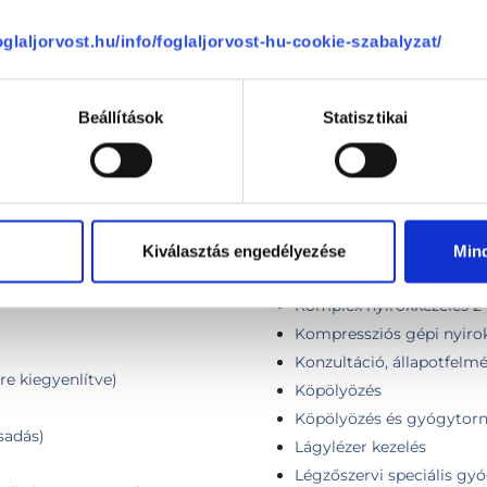
Kombinált kezelés (alapke
foglaljorvost.hu/info/foglaljorvost-hu-cookie-szabalyzat/
lső alkalom) - Személyes
Kombinált nyirokkezelés (
Komplex gerincterápia (1
Komplex gyógytorna
Beállítások
Statisztikai
Komplex légzési rehabilit
torna
Komplex légzési rehabilitá
Komplex manuális és gyó
Komplex manuális és gyóg
Komplex mozgásszervi f
Kiválasztás engedélyezése
Min
Komplex nyirokkezelés 1 
Komplex nyirokkezelés 2
Kompressziós gépi nyir
Konzultáció, állapotfelm
re kiegyenlítve)
Köpölyözés
Köpölyözés és gyógytor
csadás)
Lágylézer kezelés
Légzőszervi speciális gy