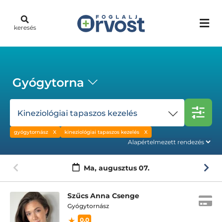
keresés
Gyógytorna
Kineziológiai tapaszos kezelés
gyógytornász
kineziológiai tapaszos kezelés
Ma,
augusztus 07.
Szűcs Anna Csenge
Gyógytornász
0.0