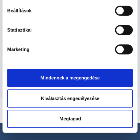
Gyógytornász - Gyógytorna
Beállítások
Gyógytorna TERÜLETHEZ KAPCSOLÓDÓ
Statisztikai
SZAKTERÜLETEK
Marketing
Szolgáltatások
Budapesti és vidéki gyógytornász orvosok
Mindennek a megengedése
Kiválasztás engedélyezése
Megtagad