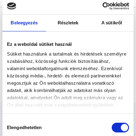
* Szakorvos jelölt (rezidens): általános orvosi oklevéllel rendelkező
orvos, aki jogszabályok szerinti szakorvosi szakképesítés
Beleegyezés
Részletek
A sütikről
megszerzésére irányuló képzésben vesz részt. Ezen orvosok által
önállóan nem végezhető szakmai tevékenységért teljes
felelősséggel tartozik és azt közvetlenül felügyeli az egészségügyi
szolgáltató szakorvosa az első részvizsgáig, utána pedig a
szakorvosjelölt önállóan láthat el feladatokat. A foglaljorvost.hu
Ez a weboldal sütiket használ
felelősségét kizárja esetleges névazonosságért bármely szakorvos
és szakorvosjelölt esetén.
Sütiket használunk a tartalmak és hirdetések személyre
szabásához, közösségi funkciók biztosításához,
valamint weboldalforgalmunk elemzéséhez. Ezenkívül
Főoldal
Gyógytornász
közösségi média-, hirdető- és elemező partnereinkkel
megosztjuk az Ön weboldalhasználatra vonatkozó
Kineziológiai tapaszos kezelés
adatait, akik kombinálhatják az adatokat más olyan
adatokkal, amelyeket Ön adott meg számukra vagy az
Ön által használt más szolgáltatásokból gyűjtöttek.
Cookie
Hozzájárulás
szabályzat:
https://foglaljorvost.hu/info/foglaljorvost-
Elengedhetetlen
kiválasztása
hu-cookie-szabalyzat/