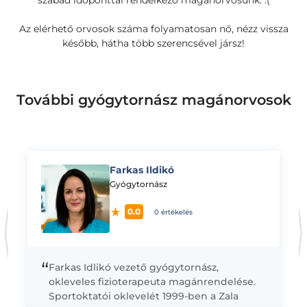
szabad időponttal rendelkező magánorvosunk. :(
Az elérhető orvosok száma folyamatosan nő, nézz vissza
később, hátha több szerencsével jársz!
További gyógytornász magánorvosok
Farkas Ildikó
K
Gyógytornász
0.0
0 értékelés
“
Farkas Idlikó vezető gyógytornász,
okleveles fizioterapeuta magánrendelése.
Sportoktatói oklevelét 1999-ben a Zala