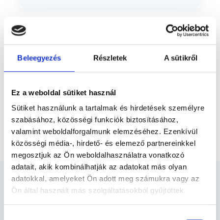
Előző
megyei Sportszövetségnél, gyógytornász
diplomáját 2002-ben a Pécsi
Orvostudományi Egyetem Egészségügyi
Főiskolai Karán, egyetemi...
* Szakorvos jelölt (rezidens): általános orvosi oklevéllel rendelkező
orvos, aki jogszabályok szerinti szakorvosi szakképesítés
megszerzésére irányuló képzésben vesz részt. Ezen orvosok által
Beleegyezés
Részletek
A sütikről
önállóan nem végezhető szakmai tevékenységért teljes
felelősséggel tartozik és azt közvetlenül felügyeli az egészségügyi
szolgáltató szakorvosa az első részvizsgáig, utána pedig a
szakorvosjelölt önállóan láthat el feladatokat. A foglaljorvost.hu
felelősségét kizárja esetleges névazonosságért bármely szakorvos
Ez a weboldal sütiket használ
és szakorvosjelölt esetén.
Sütiket használunk a tartalmak és hirdetések személyre
szabásához, közösségi funkciók biztosításához,
valamint weboldalforgalmunk elemzéséhez. Ezenkívül
Főoldal
Gyógytornász
Súlycsökkentő torna
közösségi média-, hirdető- és elemező partnereinkkel
megosztjuk az Ön weboldalhasználatra vonatkozó
adatait, akik kombinálhatják az adatokat más olyan
adatokkal, amelyeket Ön adott meg számukra vagy az
Ön által használt más szolgáltatásokból gyűjtöttek.
Cookie
Hozzájárulás