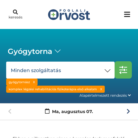
keresés
Gyógytorna
Minden szolgáltatás
gyógytornász
komplex légzési rehabilitációs fizikoterápia első alkalom
Ma,
augusztus 07.