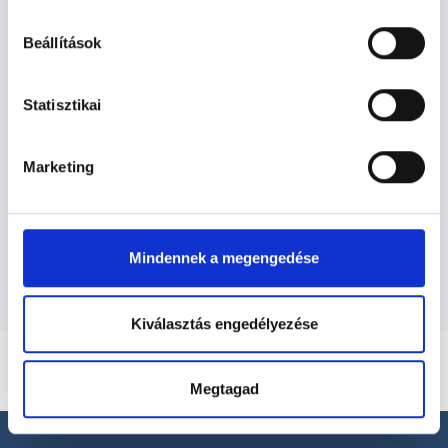
hu-cookie-szabalyzat/
Beállítások
Gyógytornász - Gyógytorna
Statisztikai
Gyógytorna TERÜLETHEZ KAPCSOLÓDÓ
Marketing
SZAKTERÜLETEK
Szolgáltatások
Mindennek a megengedése
Kiválasztás engedélyezése
Megtagad