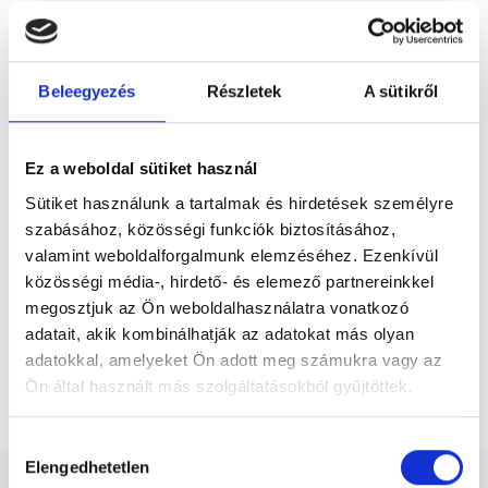
mozgás kisgyermek korom óta része az
Előző
életemnek, 5 évesen kezdtem táncolni,
melyet egy időben verseny...
Beleegyezés
Részletek
A sütikről
* Szakorvos jelölt (rezidens): általános orvosi oklevéllel rendelkező
orvos, aki jogszabályok szerinti szakorvosi szakképesítés
megszerzésére irányuló képzésben vesz részt. Ezen orvosok által
önállóan nem végezhető szakmai tevékenységért teljes
Ez a weboldal sütiket használ
felelősséggel tartozik és azt közvetlenül felügyeli az egészségügyi
szolgáltató szakorvosa az első részvizsgáig, utána pedig a
Sütiket használunk a tartalmak és hirdetések személyre
szakorvosjelölt önállóan láthat el feladatokat. A foglaljorvost.hu
szabásához, közösségi funkciók biztosításához,
felelősségét kizárja esetleges névazonosságért bármely szakorvos
és szakorvosjelölt esetén.
valamint weboldalforgalmunk elemzéséhez. Ezenkívül
közösségi média-, hirdető- és elemező partnereinkkel
megosztjuk az Ön weboldalhasználatra vonatkozó
Főoldal
Gyógytornász
adatait, akik kombinálhatják az adatokat más olyan
adatokkal, amelyeket Ön adott meg számukra vagy az
Komplex légzési rehabilitációs fizikoterápia első
Ön által használt más szolgáltatásokból gyűjtöttek.
alkalom
Cookie
Hozzájárulás
szabályzat:
https://foglaljorvost.hu/info/foglaljorvost-
Elengedhetetlen
kiválasztása