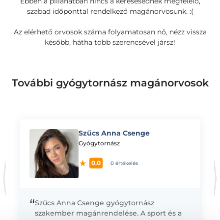
Ebben a pillanatban nincs a keresésednek megfelelő,
szabad időponttal rendelkező magánorvosunk. :(
Az elérhető orvosok száma folyamatosan nő, nézz vissza
később, hátha több szerencsével jársz!
További gyógytornász magánorvosok
Szűcs Anna Csenge
K
Gyógytornász
0.0
0 értékelés
“
Szűcs Anna Csenge gyógytornász
szakember magánrendelése. A sport és a