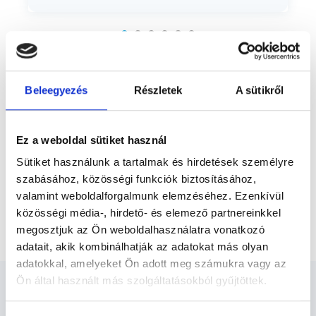
Előző
szerzett diplomát 2019-ben, gyógytornász-
fizioterapeuta szakon. Pályafutása
kezdetétől ortopédiai és traumatológiai
osztályon dolgozott, ahol...
* Szakorvos jelölt (rezidens): általános orvosi oklevéllel rendelkező
orvos, aki jogszabályok szerinti szakorvosi szakképesítés
megszerzésére irányuló képzésben vesz részt. Ezen orvosok által
önállóan nem végezhető szakmai tevékenységért teljes
Beleegyezés
Részletek
A sütikről
felelősséggel tartozik és azt közvetlenül felügyeli az egészségügyi
szolgáltató szakorvosa az első részvizsgáig, utána pedig a
szakorvosjelölt önállóan láthat el feladatokat. A foglaljorvost.hu
felelősségét kizárja esetleges névazonosságért bármely szakorvos
Ez a weboldal sütiket használ
és szakorvosjelölt esetén.
Sütiket használunk a tartalmak és hirdetések személyre
szabásához, közösségi funkciók biztosításához,
Főoldal
Gyógytornász
valamint weboldalforgalmunk elemzéséhez. Ezenkívül
közösségi média-, hirdető- és elemező partnereinkkel
Gyermek - Dongaláb torna
megosztjuk az Ön weboldalhasználatra vonatkozó
adatait, akik kombinálhatják az adatokat más olyan
adatokkal, amelyeket Ön adott meg számukra vagy az
Ön által használt más szolgáltatásokból gyűjtöttek.
Cookie