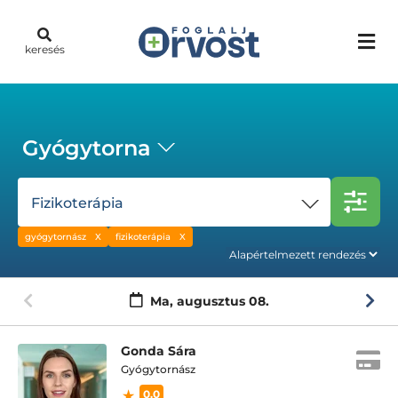
keresés
Gyógytorna
Fizikoterápia
gyógytornász
fizikoterápia
Ma,
augusztus 08.
Gonda Sára
Gyógytornász
0.0