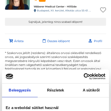
Wáberer Medical Center - HillSide
Budapest, XII. kerület, Alkotás utca 55-61. Hillside
Sajnáljuk, jelenleg nincs szabad időpont!
Árlista
Összes időpont
Profil
* Szakorvos jelölt (rezidens): általános orvosi oklevéllel rendelkező
orvos, aki jogszabályok szerinti szakorvosi szakképesítés
megszerzésére irányuló képzésben vesz részt. Ezen orvosok által
önállóan nem végezhető szakmai tevékenységért teljes
felelősséggel tartozik és azt közvetlenül felügyeli az egészségügyi
szolgáltató szakorvosa az első részvizsgáig, utána pedig a
szakorvosjelölt önállóan láthat el feladatokat. A foglaljorvost.hu
felelősségét kizárja esetleges névazonosságért bármely szakorvos
és szakorvosjelölt esetén.
Beleegyezés
Részletek
A sütikről
Főoldal
Gyógytornász
Fizikoterápia
Ez a weboldal sütiket használ