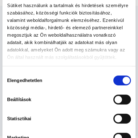
Sütiket használunk a tartalmak és hirdetések személyre
szabásához, közösségi funkciók biztosításához,
valamint weboldalforgalmunk elemzéséhez. Ezenkívül
közösségi média-, hirdető- és elemező partnereinkkel
megosztjuk az Ön weboldalhasználatra vonatkozó
Gyógytornász - Gyógytorna
adatait, akik kombinálhatják az adatokat más olyan
adatokkal, amelyeket Ön adott meg számukra vagy az
Ön által használt más szolgáltatásokból gyűjtöttek.
Gyógytorna TERÜLETHEZ KAPCSOLÓDÓ
Cookie
SZAKTERÜLETEK
Hozzájárulás
szabályzat:
https://foglaljorvost.hu/info/foglaljorvost-
Elengedhetetlen
kiválasztása
hu-cookie-szabalyzat/
Szolgáltatások
Beállítások
Budapesti és vidéki gyógytornász orvosok
Statisztikai
Marketing