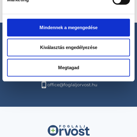
Mindennek a megengedése
Kiválasztás engedélyezése
Segíthetünk?
Megtagad
+36 1 700-1398
(H-P: 8:00-20:00)
office@foglaljorvost.hu