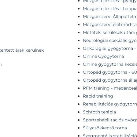
Mozgásfejlesztés - gyóg
Mozgásfejlesztés - terápi
Mozgásszervi Állapotfel
Mozgásszervi életmód-t
Műtétek, sérülések utáni
Neurológiai speciális gy
Onkológiai gyógytorna - f
kentett árak kerülnek
Online Gyógytorna
Online gyógytorna kezelé
m
Ortopéd gyógytorna - 60
Ortopéd gyógytorna álla
PFM tréning - medenceal
Rapid training
Rehabilitációs gyógytorn
Schroth terápia
Sportrehabilitációs gyóg
Súlycsökkentő torna
Szegmentális stabilizáció