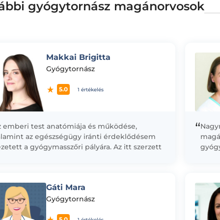
ábbi gyógytornász magánorvosok
Makkai Brigitta
Gyógytornász
5.0
1 értékelés
“
z emberi test anatómiája és működése,
Nagyn
alamint az egészségügy iránti érdeklődésem
magá
zetett a gyógymasszőri pályára. Az itt szerzett
gyóg
apasztalataim megerősítették bennem, hogy a
után 
zgásszervrendszerről szerzett...
Belgy
dolgo
Gáti Mara
Gyógytornász
5.0
1 értékelés