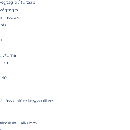
végtagra / törzsre
 végtagra
okmasszázs
érés
na
ógytorna
kalom
elés
árlással előre kiegyenlítve)
elmérés 1. alkalom