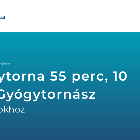
oz!
bérlet
torna 55 perc, 10
 Gyógytornász
okhoz