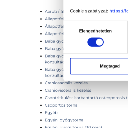
Cookie szabályzat:
https://
Aerob / állóképességi tréning
Állapotfelmérés, első vizsgálat
Hozzájárulás
Állapotfelmérés + Gyógytorna
Elengedhetetlen
kiválasztása
Állapotfelmérés + Manuálterápia
Baba gyógytorna gyakorlatok gyakorlása 
Baba gyógytorna gyakorlatok gyakorlása
Baba gyógytorna vizsgálat-tanácsadás (el
konzultáció
Megtagad
Baba gyógytorna vizsgálat-tanácsadás (e
konzultáció
Craniosacralis kezelés
Craniovisceralis kezelés
Csontritkulást karbantartó osteoporosis 
Csoportos torna
Egyéb
Egyéni gyógytorna
Egyéni gyógytorna (30 perc)