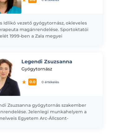
s Idlikó vezető gyógytornász, okleveles
terapeuta magánrendelése. Sportoktatói
elét 1999-ben a Zala megyei
szövetségnél, gyógytornász diplomáját
-ben a Pécsi Orvostudományi Egyetem
ségügyi Főiskolai Karán, egyetemi...
Legendi Zsuzsanna
Gyógytornász
0.0
0 értékelés
ndi Zsuzsanna gyógytornás szakember
nrendelése. Jelenlegi munkahelyem a
elweis Egyetem Arc-Állcsont-
ebészeti Klinikája. Pályámat a János kórház
éd-traumatológiai osztályán kezdtem. A
rországon tanult első nyirokterapeuták...