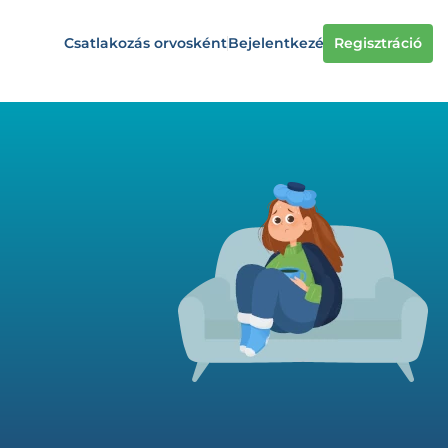
Csatlakozás orvosként
Bejelentkezés
Regisztráció