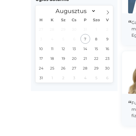
H
K
Sz
Cs
P
Szo
V
“
Gá
m
27
28
29
30
31
1
2
E
3
4
5
6
7
8
9
di
sz
10
11
12
13
14
15
16
tr
17
18
19
20
21
22
23
24
25
26
27
28
29
30
31
1
2
3
4
5
6
“
Fu
m
f
f
fi
G