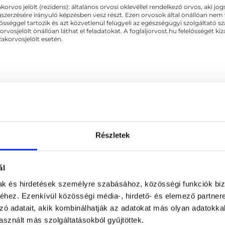
akorvos jelölt (rezidens): általános orvosi oklevéllel rendelkező orvos, aki j
skolci Egyetemen....
zerzésére irányuló képzésben vesz részt. Ezen orvosok által önállóan nem
lősséggel tartozik és azt közvetlenül felügyeli az egészségügyi szolgáltató s
orvosjelölt önállóan láthat el feladatokat. A foglaljorvost.hu felelősségét 
zakorvosjelölt esetén.
torna
Részletek
CSOLÓDÓ SZAKTERÜLETEK
ál
Reumatológia
mak és hirdetések személyre szabásához, közösségi funkciók biz
hez. Ezenkívül közösségi média-, hirdető- és elemező partner
zó adatait, akik kombinálhatják az adatokat más olyan adatokka
sznált más szolgáltatásokból gyűjtöttek.