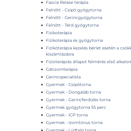
Fascia Relase terápia
Felnőtt - Csípő gyógytorna
Felnőtt - Gerincgyógytorna
Felnőtt - Térd gyógytorna
Fizikoterápia
Fizikoterápia és gyógytorna
Fizikóterápia kezelés bérlet esetén a csök
kiszámlázásra
Fizioterápiás állapot felmérés első alkalo
Gátizomterápia
Gerincspecialista
Gyermek - Csípőtorna
Gyermek - Dongaláb torna
Gyermek - Gerincferdülés torna
Gyermek gyógytorna 55 perc
Gyermek - ICP torna
Gyermek - Izomtónus torna
Gyermek - Lúdtalp torna