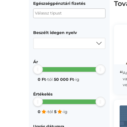
Tov
Egészségpénztári fizetés
Beszélt idegen nyelv
Ár
“
A
v
0 Ft
-tól
50 000 Ft
-ig
ve
t
Értékelés
mo
0
-tól
5
-ig
Ugrás dátumra