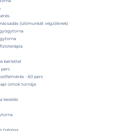
ytorna
a
mérés
anácsadás (ülőmunkát végzőknek)
 gyógytorna
ógytorna
izioterápia
s bérlettel
 perc
potfelmérés - 60 perc
api izmok tornája
a kezelés
ytorna
s tréning