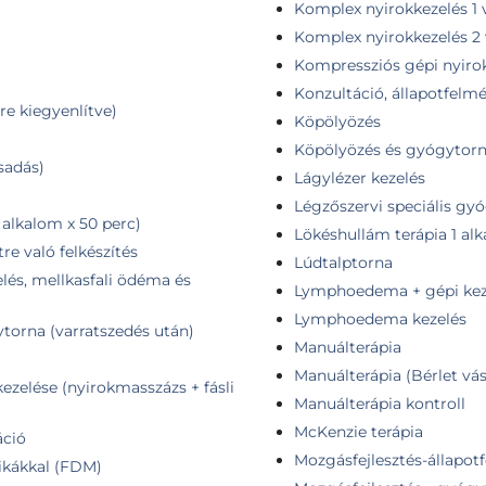
Komplex nyirokkezelés 1 
Komplex nyirokkezelés 2
Kompressziós gépi nyir
Konzultáció, állapotfelm
re kiegyenlítve)
Köpölyözés
Köpölyözés és gyógytor
csadás)
Lágylézer kezelés
Légzőszervi speciális gy
alkalom x 50 perc)
Lökéshullám terápia 1 al
e való felkészítés
Lúdtalptorna
lés, mellkasfali ödéma és
Lymphoedema + gépi kez
Lymphoedema kezelés
torna (varratszedés után)
Manuálterápia
Manuálterápia (Bérlet vás
elése (nyirokmasszázs + fásli
Manuálterápia kontroll
McKenzie terápia
áció
Mozgásfejlesztés-állapotf
nikákkal (FDM)