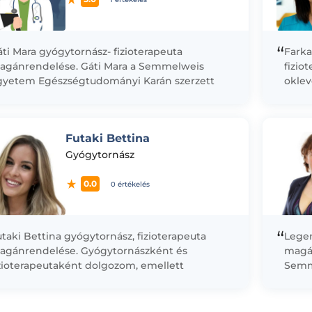
“
ti Mara gyógytornász- fizioterapeuta
Farka
agánrendelése. Gáti Mara a Semmelweis
fizio
gyetem Egészségtudományi Karán szerzett
oklev
plomát 2019-ben, gyógytornász-fizioterapeuta
Sport
akon. Pályafutása kezdetétől ortopédiai és
2002
aumatológiai osztályon dolgozott, ahol...
Egész
Futaki Bettina
Gyógytornász
0.0
0 értékelés
“
taki Bettina gyógytornász, fizioterapeuta
Lege
agánrendelése. Gyógytornászként és
magá
izioterapeutaként dolgozom, emellett
Semm
ittmummy prenatális tréneri és onko-
Szájs
zioterapeuta képesítéssel is rendelkezem.
ortop
yógytornász diplomámat 2021-ben szereztem a
Magya