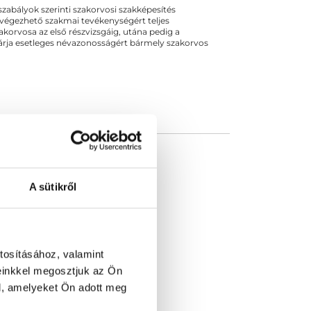
ogszabályok szerinti szakorvosi szakképesítés
 végezhető szakmai tevékenységért teljes
zakorvosa az első részvizsgáig, utána pedig a
kizárja esetleges névazonosságért bármely szakorvos
A sütikről
tosításához, valamint
einkkel megosztjuk az Ön
l, amelyeket Ön adott meg