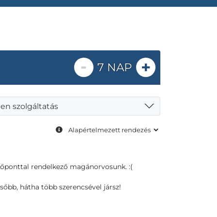
-
+
7 NAP
en szolgáltatás
dőponttal rendelkező magánorvosunk. :(
sőbb, hátha több szerencsével jársz!