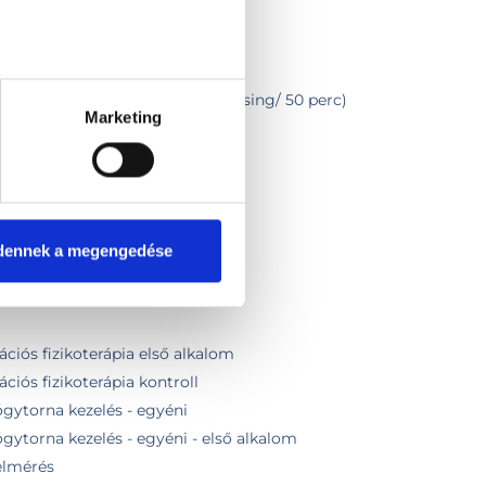
a/ McKenzie/ FDM terápia/ Flossing/ 50 perc)
Marketing
itáció
zelés
STM kezeléssel
zelés + fizikoterápia)
dennek a megengedése
kézi + gépi)
0 alkalom x 50 perc)
ációs fizikoterápia első alkalom
ciós fizikoterápia kontroll
gytorna kezelés - egyéni
ytorna kezelés - egyéni - első alkalom
elmérés