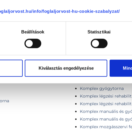
foglaljorvost.hu/info/foglaljorvost-hu-cookie-szabalyzat/
Gyógytorna - 90 perc
Gyógytorna kontroll
Gyógytorna (Manuálterápi
Beállítások
Statisztikai
Kardiovaszkuláris rehabil
- Online konzultáció
Kinesio-tape ragasztás
 - Személyes konzultáció
Kineziológiai tapaszos ke
ső alkalom) - Online
Kombinált gyógytorna IA
Kombinált kezelés (alapke
Kiválasztás engedélyezése
Min
lső alkalom) - Személyes
Kombinált nyirokkezelés (
Komplex gerincterápia (1
Komplex gyógytorna
Komplex légzési rehabilit
torna
Komplex légzési rehabilitá
Komplex manuális és gyó
Komplex manuális és gyóg
Komplex mozgásszervi f