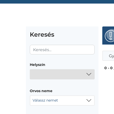
Keresés
Gy
Helyszín
0 - 0
Orvos neme
Válassz nemet