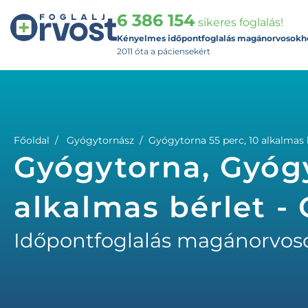
6 386 154
sikeres foglalás!
Kényelmes időpontfoglalás magánorvosokh
2011 óta a páciensekért
Főoldal
Gyógytornász
Gyógytorna 55 perc, 10 alkalmas 
Gyógytorna, Gyógy
alkalmas bérlet -
Időpontfoglalás magánorvos