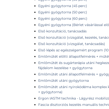
Egyéni gyógytorna (45 perc)
Egyéni gyógytorna (50 perc)
Egyéni gyógytorna (60 perc)
Egyéni gyógytorna (Bérlet vásárlással elő
Első konzultáció, tanácsadás
Első konzultáció (vizsgálat, kezelés, taná
Első konzultáció (vizsgálat, tanácsadás)
Első lépés az egészségemért program (10 
Emlőműtét előtti állapotfelmérés + műtétr
Emlőműtét és sugárterápia utáni hegkeze
fájdalom kezelése + gyógytorna
Emlőműtét utáni állapotfelmérés + gyógy
Emlőműtét utáni gyógytorna
Emlőműtét utáni nyiroködéma komplex kez
+ gyógytorna)
Ergon IASTM technika - Lágyrész mobiliz
Fascia disztorziós kezelés manuális tech