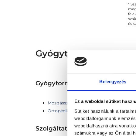
* Sz
Mi
megs
fele
szak
és s
Gyógytornász - Gyógy
Beleegyezés
Gyógytorna TERÜLETHEZ KAP
Ez a weboldal sütiket haszn
Mozgásszervi rehabilitáció
Ortopédia
Sütiket használunk a tartal
weboldalforgalmunk elemzésé
weboldalhasználatra vonatko
Szolgáltatások
számukra vagy az Ön által ha