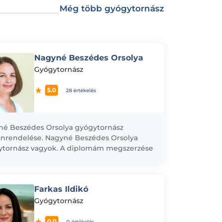
Még több gyógytornász
Nagyné Beszédes Orsolya
Gyógytornász
5.0
28 értékelés
é Beszédes Orsolya gyógytornász
nrendelése. Nagyné Beszédes Orsolya
ytornász vagyok. A diplomám megszerzése
a Pest megyei Flór Ferenc Kórház
ógyászat-Rehabilitációs osztályán
ztam 1997-ig. Ezt...
Farkas Ildikó
Gyógytornász
0.0
0 értékelés