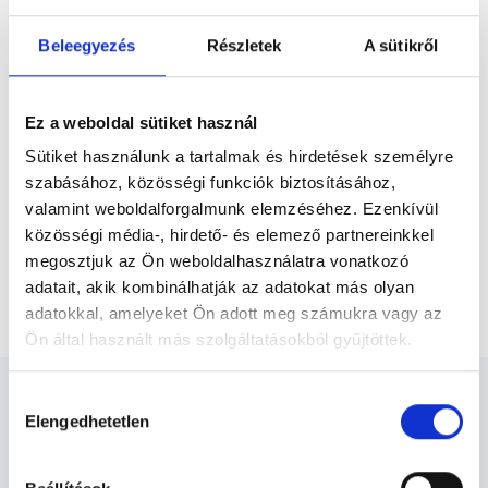
Előző
megyei Sportszövetségnél, gyógytornász
diplomáját 2002-ben a Pécsi
Beleegyezés
Részletek
A sütikről
Orvostudományi Egyetem Egészségügyi
Főiskolai Karán, egyetemi...
* Szakorvos jelölt (rezidens): általános orvosi oklevéllel rendelkező
orvos, aki jogszabályok szerinti szakorvosi szakképesítés
megszerzésére irányuló képzésben vesz részt. Ezen orvosok által
Ez a weboldal sütiket használ
önállóan nem végezhető szakmai tevékenységért teljes
felelősséggel tartozik és azt közvetlenül felügyeli az egészségügyi
Sütiket használunk a tartalmak és hirdetések személyre
szolgáltató szakorvosa az első részvizsgáig, utána pedig a
szabásához, közösségi funkciók biztosításához,
szakorvosjelölt önállóan láthat el feladatokat. A foglaljorvost.hu
felelősségét kizárja esetleges névazonosságért bármely szakorvos
valamint weboldalforgalmunk elemzéséhez. Ezenkívül
és szakorvosjelölt esetén.
közösségi média-, hirdető- és elemező partnereinkkel
megosztjuk az Ön weboldalhasználatra vonatkozó
adatait, akik kombinálhatják az adatokat más olyan
Főoldal
Gyógytornász
Lymphoedema kezelés
adatokkal, amelyeket Ön adott meg számukra vagy az
Ön által használt más szolgáltatásokból gyűjtöttek.
Cookie
Hozzájárulás
szabályzat:
https://foglaljorvost.hu/info/foglaljorvost-
Elengedhetetlen
kiválasztása
hu-cookie-szabalyzat/