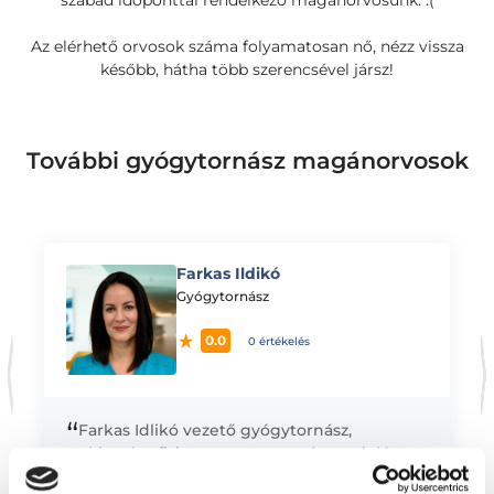
szabad időponttal rendelkező magánorvosunk. :(
Az elérhető orvosok száma folyamatosan nő, nézz vissza
később, hátha több szerencsével jársz!
További gyógytornász magánorvosok
Farkas Ildikó
K
Gyógytornász
0.0
0 értékelés
“
Farkas Idlikó vezető gyógytornász,
okleveles fizioterapeuta magánrendelése.
Sportoktatói oklevelét 1999-ben a Zala