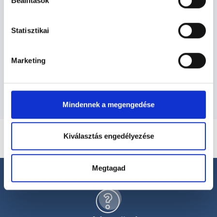
Gyógytornász - Gyógytorna
Beállítások
Statisztikai
Gyógytorna TERÜLETHEZ KAPCSOLÓDÓ
SZAKTERÜLETEK
Marketing
Szolgáltatások
Mindennek a megengedése
Kiválasztás engedélyezése
Megtagad