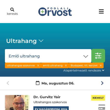
keresés
Ultrahang
Emlő ultrahang
ultrahangos szakorvos
emlő ultrahang
Budapest, VII. kerület
Ma,
augusztus 06.
Dr. Gurvitz Yair
KIEMELT
Ultrahangos szakorvos
ÉV MAGÁNORVOSA 2024