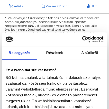
Árlista
Összes időpont
Profil
* Szakorvos jelölt (rezidens): általános orvosi oklevéllel rendelkező
orvos, aki jogszabályok szerinti szakorvosi szakképesítés
megszerzésére irányuló képzésben vesz részt. Ezen orvosok által
önállóan nem végezhető szakmai tevékenységért teljes
felelősséggel tartozik és azt közvetlenül felügyeli az egészségügyi
szolgáltató szakorvosa az első részvizsgáig, utána pedig a
szakorvosjelölt önállóan láthat el feladatokat. A foglaljorvost.hu
felelősségét kizárja esetleges névazonosságért bármely szakorvos
és szakorvosjelölt esetén.
Beleegyezés
Részletek
A sütikről
Főoldal
Ultrahangos szakorvos
Ez a weboldal sütiket használ
Ultrahangos szakorvos Budapest, VII. kerület
Sütiket használunk a tartalmak és hirdetések személyre
szabásához, közösségi funkciók biztosításához,
Emlő ultrahang
valamint weboldalforgalmunk elemzéséhez. Ezenkívül
közösségi média-, hirdető- és elemező partnereinkkel
megosztjuk az Ön weboldalhasználatra vonatkozó
adatait, akik kombinálhatják az adatokat más olyan