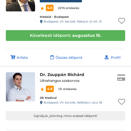
5.0
2576 értékelés
Medaid - Budapest
Budapest, VII. kerület, Rákóczi út 40. I/1.
Következő időpont:
augusztus 10.
Árlista
Összes időpont
Profil
Dr. Zsuppán Richárd
Ultrahangos szakorvos
4.9
131 értékelés
2B Medical
Budapest, VII. kerület, Nefelejcs utca 18.
Sajnáljuk, jelenleg nincs szabad időpont!