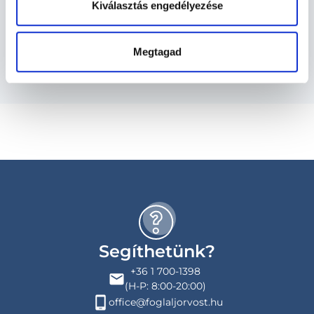
Kiválasztás engedélyezése
Budapesti és vidéki ultrahangos szakorvos
orvosok
Megtagad
Segíthetünk?
+36 1 700-1398
(H-P: 8:00-20:00)
office@foglaljorvost.hu