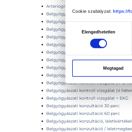
Arteriográf vizsgálat
Cookie szabályzat:
https://
Belgyógyászati áttekintő vizsgálat
Belgyógyászati-endokrinológiai szakorvos
Hozzájárulás
Belgyógyászati-endokrinológiai szakorvos
Elengedhetetlen
kiválasztása
Belgyógyászati - endokrinológiai szakorv
Belgyógyászati - Endokrinológiai szakorvo
Belgyógyászati és kardiológiai szakorvosi
Belgyógyászati és kardiológia szakorvosi 
Belgyógyászati kontroll vizsgálat
Megtagad
Belgyógyászati kontroll vizsgálat (3 hóna
Belgyógyászati kontroll vizsgálat (4-12 hét
Belgyógyászati kontroll vizsgálat (4 héten
Belgyógyászati kontroll vizsgálat + EKG
Belgyógyászati konzultáció 30 perc
Belgyógyászati konzultáció 60 perc
Belgyógyászati konzultáció, leletkiértékel
Belgyógyászati konzultáció / leletmegbesz