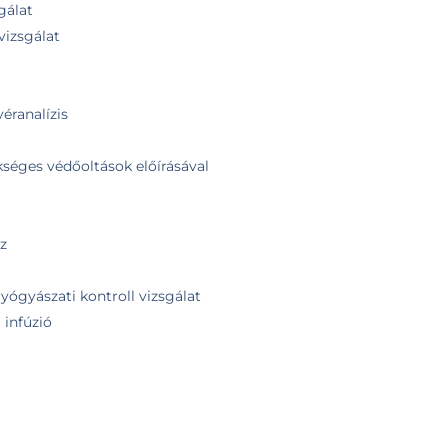
gálat
vizsgálat
véranalízis
kséges védőoltások előírásával
z
yógyászati kontroll vizsgálat
 infúzió