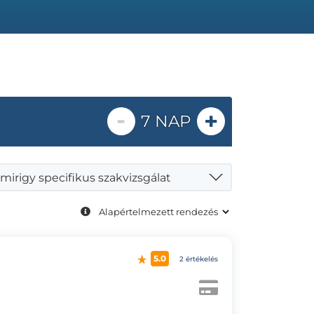
-
+
7 NAP
mirigy specifikus szakvizsgálat
5.0
2 értékelés