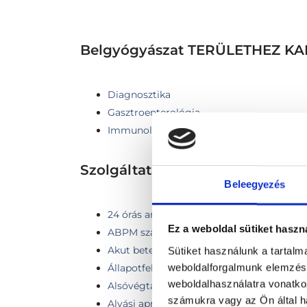
Belgyógyászat TERÜLETHEZ 
Diagnosztika
Gasztroenterológia
Immunológia
Szolgáltatások
Beleegyezés
24 órás ambuláns vérnyomás monitoroz
Ez a weboldal sütiket haszn
ABPM szakorvosi kiértékeléssel
Akut betegségek kezelése
Sütiket használunk a tartal
weboldalforgalmunk elemzésé
Állapotfelmérés
weboldalhasználatra vonatko
Alsóvégtagi Doppler ultrahang - két vég
számukra vagy az Ön által ha
Alvási apnoe monitorozás