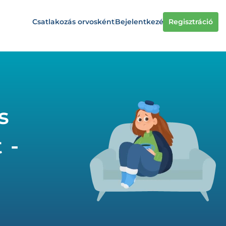
Csatlakozás orvosként
Bejelentkezés
Regisztráció
s
 -