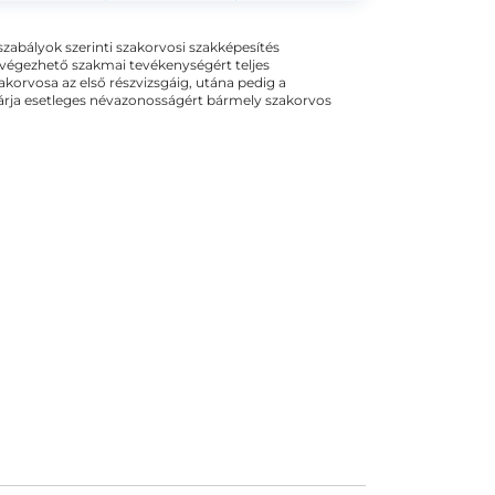
ogszabályok szerinti szakorvosi szakképesítés
 végezhető szakmai tevékenységért teljes
zakorvosa az első részvizsgáig, utána pedig a
kizárja esetleges névazonosságért bármely szakorvos