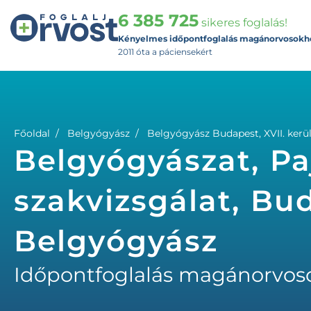
6 385 725
sikeres foglalás!
Kényelmes időpontfoglalás magánorvosokh
2011 óta a páciensekért
Főoldal
Belgyógyász
Belgyógyász Budapest, XVII. kerü
Belgyógyászat, Pa
szakvizsgálat, Bud
Belgyógyász
Időpontfoglalás magánorvos