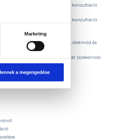
őrzési és életmódváltási céllal konzultáció
őrzési és életmódváltási céllal konzultáció
Marketing
diabetológiai javaslatra
ítése kivizsgálási, kezelési terv, életmód és
ki és lágyrész Ultrahang vizsgálat (szakorvosi
zsgálat
dennek a megengedése
elése
ntroll
áció
ezelése