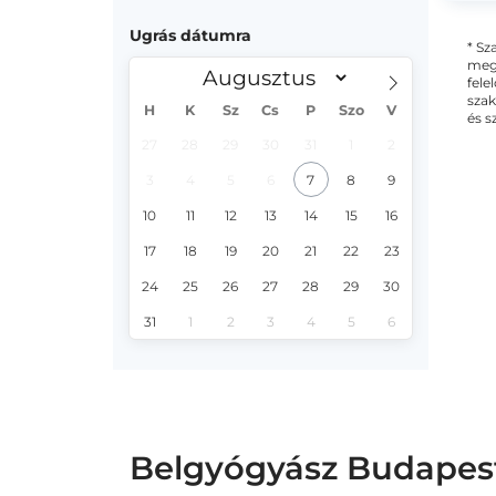
Ugrás dátumra
* Sz
megs
fele
szak
H
K
Sz
Cs
P
Szo
V
és s
27
28
29
30
31
1
2
3
4
5
6
7
8
9
10
11
12
13
14
15
16
17
18
19
20
21
22
23
24
25
26
27
28
29
30
31
1
2
3
4
5
6
Belgyógyász Budapest,