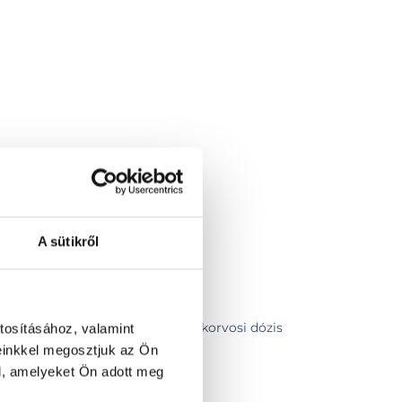
A sütikről
tal (10 alkalmas INR vérvétel, szakorvosi dózis
tosításához, valamint
l)
einkkel megosztjuk az Ön
 beadása
l, amelyeket Ön adott meg
sa