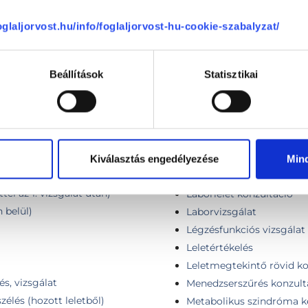
Iránymutatás egészségmeg
30 perc
foglaljorvost.hu/info/foglaljorvost-hu-cookie-szabalyzat/
Iránymutatás egészségmeg
i kontroll
60 perc
i konzultáció
Beállítások
Statisztikai
Jogosítvány hosszabbítás 
osi video konzultáció
Komplex egészségterv kész
si video konzultáció, kontroll
táplálkozási tanácsokkal
 vizsgálat
Komplex pajzsmirigy-, nya
vizsgálat + szív ultrahang
vizsgálattal egy ülésben)
Konzultáció, általános vi
Kiválasztás engedélyezése
Min
pon belül)
Krónikus betegségek kez
tel az 1. vizsgálat után)
Laborlelet konzultáció
 belül)
Laborvizsgálat
Légzésfunkciós vizsgálat
Leletértékelés
Leletmegtekintő rövid ko
és, vizsgálat
Menedzserszűrés konzult
élés (hozott leletből)
Metabolikus szindróma k