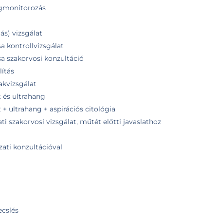
tegmonitorozás
ás) vizsgálat
sa kontrollvizsgálat
sa szakorvosi konzultáció
ítás
akvizsgálat
t és ultrahang
 + ultrahang + aspirációs citológia
i szakorvosi vizsgálat, műtét előtti javaslathoz
zati konzultációval
ecslés