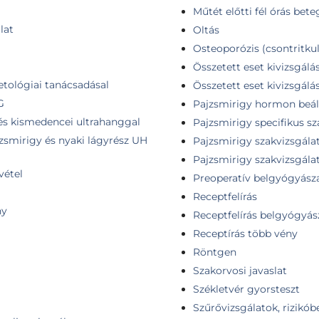
Műtét előtti fél órás be
lat
Oltás
Osteoporózis (csontritkul
Összetett eset kivizsgálá
etológiai tanácsadásal
Összetett eset kivizsgálá
G
Pajzsmirigy hormon beáll
 és kismedencei ultrahanggal
Pajzsmirigy specifikus sz
jzsmirigy és nyaki lágyrész UH
Pajzsmirigy szakvizsgála
Pajzsmirigy szakvizsgálat
vétel
Preoperatív belgyógyászat
Receptfelírás
ny
Receptfelírás belgyógyás
Receptírás több vény
Röntgen
Szakorvosi javaslat
Székletvér gyorsteszt
Szűrővizsgálatok, rizikób