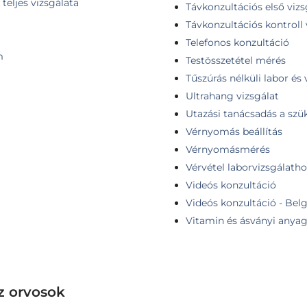
teljes vizsgálata
Távkonzultációs első vizs
Távkonzultációs kontroll 
Telefonos konzultáció
m
Testösszetétel mérés
Tűszúrás nélküli labor és 
Ultrahang vizsgálat
Utazási tanácsadás a szü
Vérnyomás beállítás
Vérnyomásmérés
Vérvétel laborvizsgálatho
Videós konzultáció
Videós konzultáció - Belg
Vitamin és ásványi anyag
z orvosok