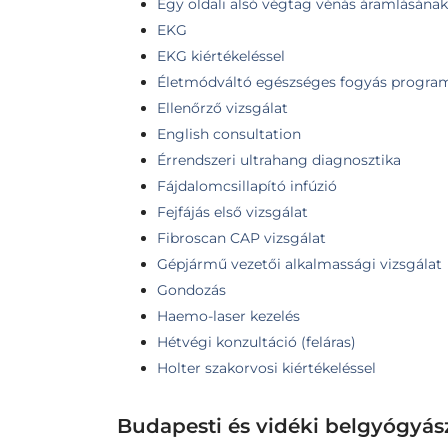
Egy oldali alsó végtag vénás áramlásának 
EKG
EKG kiértékeléssel
Életmódváltó egészséges fogyás progra
Ellenőrző vizsgálat
English consultation
Érrendszeri ultrahang diagnosztika
Fájdalomcsillapító infúzió
Fejfájás első vizsgálat
Fibroscan CAP vizsgálat
Gépjármű vezetői alkalmassági vizsgálat
Gondozás
Haemo-laser kezelés
Hétvégi konzultáció (feláras)
Holter szakorvosi kiértékeléssel
Budapesti és vidéki belgyógyás