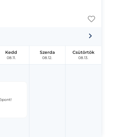
Kedd
Szerda
Csütörtök
08.11.
08.12.
08.13.
dőpont!