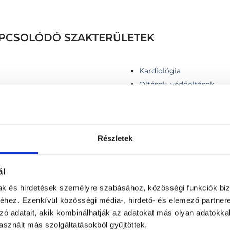
KAPCSOLÓDÓ SZAKTERÜLETEK
Kardiológia
Oltások, védőoltások
Részletek
ás (ABPM)
Infúziós kezelés
ál
Injekció adás
INR beállítás szakorvos ál
mak és hirdetések személyre szabásához, közösségi funkciók biz
beállítás távkonzultációva
hez. Ezenkívül közösségi média-, hirdető- és elemező partner
Intramusculáris injekció
zó adatait, akik kombinálhatják az adatokat más olyan adatokka
tag
Intravénás injekció beadá
sznált más szolgáltatásokból gyűjtöttek.