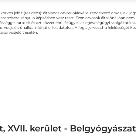
akorvos jelölt (rezidens): általános orvosi oklevéllel rendelkező orvos, aki j
zerzésére irányuló képzésben vesz részt. Ezen orvosok által önállóan nem
lősséggel tartozik és azt közvetlenül felügyeli az egészségügyi szolgáltató s
orvosjelölt önállóan láthat el feladatokat. A foglaljorvost.hu felelősségét 
zakorvosjelölt esetén.
 XVII. kerület - Belgyógyászat