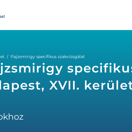
oz!
let
Pajzsmirigy specifikus szakvizsgálat
jzsmirigy specifiku
apest, XVII. kerület
okhoz