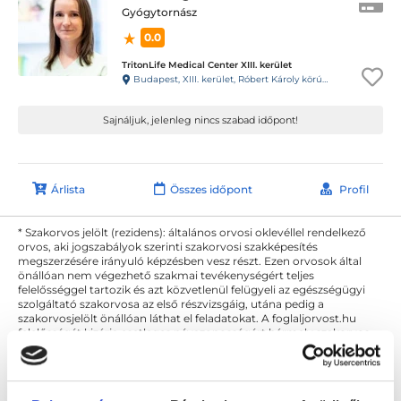
Gyógytornász
0.0
TritonLife Medical Center XIII. kerület
Budapest, XIII. kerület, Róbert Károly körút 64.
Sajnáljuk, jelenleg nincs szabad időpont!
Árlista
Összes időpont
Profil
* Szakorvos jelölt (rezidens): általános orvosi oklevéllel rendelkező
orvos, aki jogszabályok szerinti szakorvosi szakképesítés
megszerzésére irányuló képzésben vesz részt. Ezen orvosok által
önállóan nem végezhető szakmai tevékenységért teljes
felelősséggel tartozik és azt közvetlenül felügyeli az egészségügyi
szolgáltató szakorvosa az első részvizsgáig, utána pedig a
szakorvosjelölt önállóan láthat el feladatokat. A foglaljorvost.hu
felelősségét kizárja esetleges névazonosságért bármely szakorvos
és szakorvosjelölt esetén.