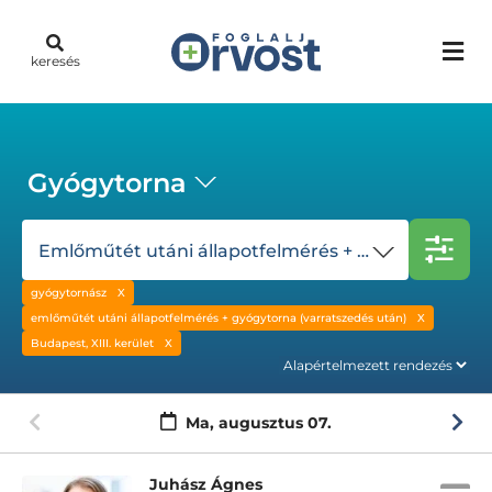
keresés
Gyógytorna
Emlőműtét utáni állapotfelmérés + gyógytorna (varratszedés után)
gyógytornász
emlőműtét utáni állapotfelmérés + gyógytorna (varratszedés után)
Budapest, XIII. kerület
Ma,
augusztus 07.
Juhász Ágnes