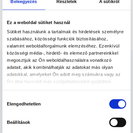
Beleegyezés
Részletek
A sütikről
Főoldal
Gyógytornász
Gyógytornász Budapest, XIII. kerület
Ez a weboldal sütiket használ
Emlőműtét utáni állapotfelmérés + gyógytorna
Sütiket használunk a tartalmak és hirdetések személyre
(varratszedés után)
szabásához, közösségi funkciók biztosításához,
valamint weboldalforgalmunk elemzéséhez. Ezenkívül
közösségi média-, hirdető- és elemező partnereinkkel
megosztjuk az Ön weboldalhasználatra vonatkozó
adatait, akik kombinálhatják az adatokat más olyan
adatokkal, amelyeket Ön adott meg számukra vagy az
Ön által használt más szolgáltatásokból gyűjtöttek.
Gyógytornász Budapest, XIII.
kerület - Gyógytorna
Cookie
Hozzájárulás
szabályzat:
https://foglaljorvost.hu/info/foglaljorvost-
Elengedhetetlen
kiválasztása
hu-cookie-szabalyzat/
Gyógytorna TERÜLETHEZ KAPCSOLÓDÓ
Beállítások
SZAKTERÜLETEK