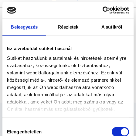
* Szakorvos jelölt (rezidens): általános orvosi oklevéllel rendelkező
orvos, aki jogszabályok szerinti szakorvosi szakképesítés
megszerzésére irányuló képzésben vesz részt. Ezen orvosok által
Beleegyezés
Részletek
A sütikről
önállóan nem végezhető szakmai tevékenységért teljes
felelősséggel tartozik és azt közvetlenül felügyeli az egészségügyi
szolgáltató szakorvosa az első részvizsgáig, utána pedig a
szakorvosjelölt önállóan láthat el feladatokat. A foglaljorvost.hu
felelősségét kizárja esetleges névazonosságért bármely szakorvos
Ez a weboldal sütiket használ
és szakorvosjelölt esetén.
Sütiket használunk a tartalmak és hirdetések személyre
szabásához, közösségi funkciók biztosításához,
valamint weboldalforgalmunk elemzéséhez. Ezenkívül
Főoldal
Gyógytornász
Budapest, XVII. kerület
közösségi média-, hirdető- és elemező partnereinkkel
Gyógytornász Budapest, XVII. kerület
megosztjuk az Ön weboldalhasználatra vonatkozó
adatait, akik kombinálhatják az adatokat más olyan
adatokkal, amelyeket Ön adott meg számukra vagy az
Ön által használt más szolgáltatásokból gyűjtöttek.
Cookie
Hozzájárulás
szabályzat:
https://foglaljorvost.hu/info/foglaljorvost-
Elengedhetetlen
kiválasztása