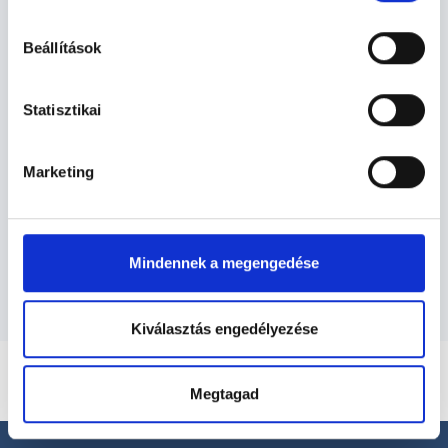
Gyógytornász Budapest, XVII.
hu-cookie-szabalyzat/
kerület - Gyógytorna
Beállítások
Statisztikai
Gyógytorna TERÜLETHEZ KAPCSOLÓDÓ
SZAKTERÜLETEK
Marketing
Szolgáltatások
Budapesti és vidéki gyógytornász orvosok
Mindennek a megengedése
Kiválasztás engedélyezése
Megtagad