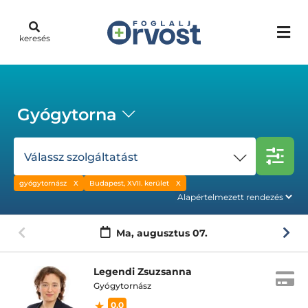
keresés
Gyógytorna
Válassz szolgáltatást
gyógytornász
Budapest, XVII. kerület
Ma,
augusztus 07.
Legendi Zsuzsanna
Gyógytornász
0.0