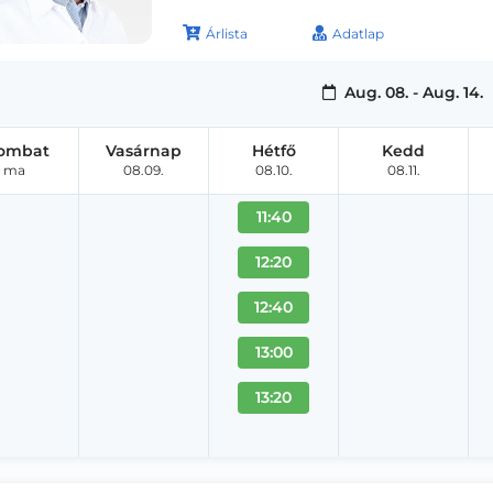
Árlista
Adatlap
Aug. 08. - Aug. 14.
ombat
Vasárnap
Hétfő
Kedd
ma
08.09.
08.10.
08.11.
11:40
12:20
12:40
13:00
13:20