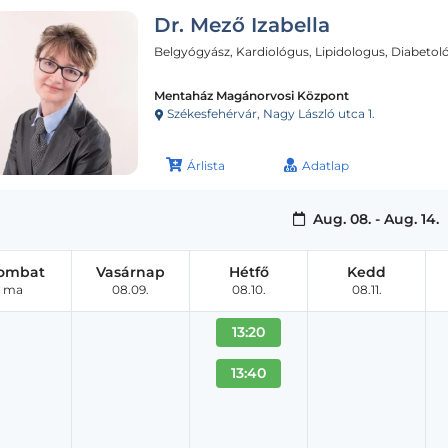
Dr. Mező Izabella
Belgyógyász, Kardiológus, Lipidologus, Diabetol
Mentaház Magánorvosi Központ
Székesfehérvár, Nagy László utca 1.
Árlista
Adatlap
Aug. 08. - Aug. 14.
ombat
Vasárnap
Hétfő
Kedd
ma
08.09.
08.10.
08.11.
13:20
13:40