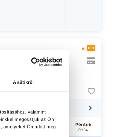
0.0
A sütikről
tosításához, valamint
einkkel megosztjuk az Ön
Szerda
Csütörtök
Péntek
l, amelyeket Ön adott meg
08.12.
08.13.
08.14.