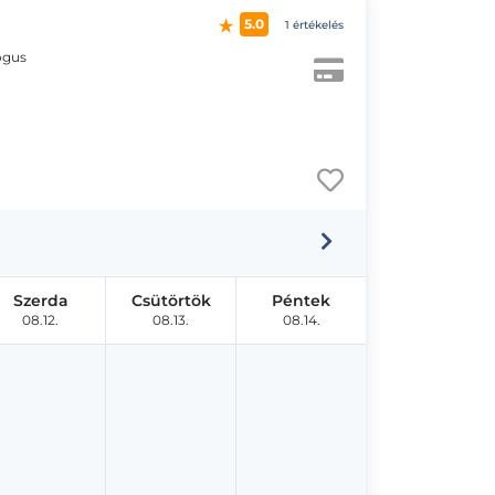
5.0
1 értékelés
ógus
Szerda
Csütörtök
Péntek
08.12.
08.13.
08.14.