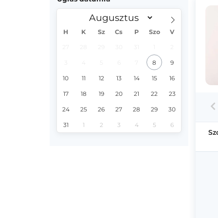
H
K
Sz
Cs
P
Szo
V
27
28
29
30
31
1
2
3
4
5
6
7
8
9
10
11
12
13
14
15
16
17
18
19
20
21
22
23
24
25
26
27
28
29
30
31
1
2
3
4
5
6
Sz