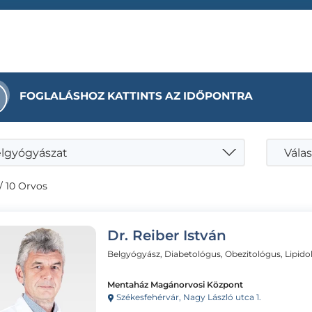
FOGLALÁSHOZ KATTINTS AZ IDŐPONTRA
lgyógyászat
Válas
/ 10 Orvos
Dr. Reiber István
Belgyógyász, Diabetológus, Obezitológus, Lipido
Mentaház Magánorvosi Központ
Székesfehérvár, Nagy László utca 1.