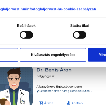
18:00
foglaljorvost.hu/info/foglaljorvost-hu-cookie-szabalyzat/
Beállítások
Statisztikai
Kiválasztás engedélyezése
Min
Dr. Benis Áron
Belgyógyász
Albagyöngye Egészségcentrum
Székesfehérvár, Virág Benedek utca 1.
Árlista
Adatlap