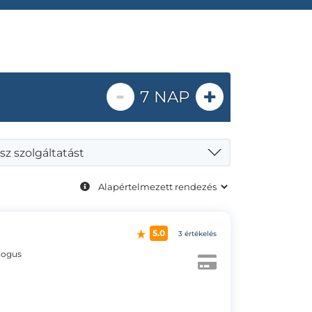
-
+
7 NAP
sz szolgáltatást
5.0
3 értékelés
logus