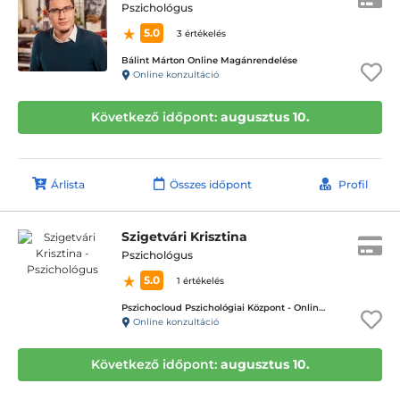
Pszichológus
5.0
3 értékelés
Bálint Márton Online Magánrendelése
Online konzultáció
Következő időpont:
augusztus 10.
Árlista
Összes időpont
Profil
Szigetvári Krisztina
Pszichológus
5.0
1 értékelés
Pszichocloud Pszichológiai Központ - Online ügyfélfogadás
Online konzultáció
Következő időpont:
augusztus 10.