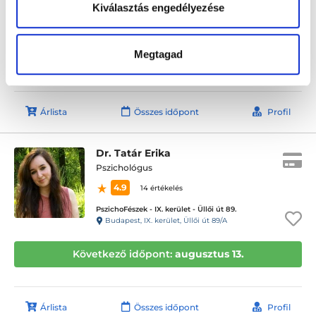
Kiválasztás engedélyezése
TESZEK MAGAMÉRT Magánrendelő
Budapest, IX. kerület, Mester u. 21. 3. em. 29., 29-es kapucsnegő
Megtagad
Következő időpont:
augusztus 13.
Árlista
Összes időpont
Profil
Dr. Tatár Erika
Pszichológus
4.9
14 értékelés
PszichoFészek - IX. kerület - Üllői út 89.
Budapest, IX. kerület, Üllői út 89/A
Következő időpont:
augusztus 13.
Árlista
Összes időpont
Profil