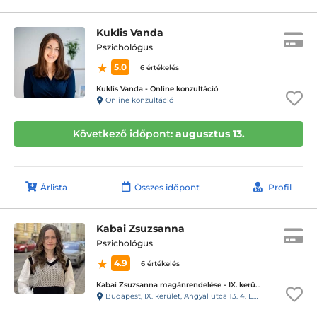
Kuklis Vanda
Pszichológus
5.0
6 értékelés
Kuklis Vanda - Online konzultáció
Online konzultáció
Következő időpont:
augusztus 13.
Árlista
Összes időpont
Profil
Kabai Zsuzsanna
Pszichológus
4.9
6 értékelés
Kabai Zsuzsanna magánrendelése - IX. kerület
Budapest, IX. kerület, Angyal utca 13. 4. Emelet 3.