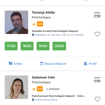
Toronyi Attila
Pszichológus
0.0
Második Emelet Pszichológiai Központ
Budapest, IX. kerület, Üllői út 113. 2em/15.
17:00
18:00
19:00
20:00
Árlista
Összes időpont
Profil
Salamon Irén
Pszichológus
5.0
4 értékelés
Pszichocloud Pszichológiai Központ - Online ügyfélfogadás
Online konzultáció