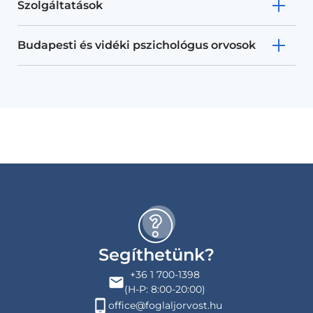
Szolgáltatások
Budapesti és vidéki pszichológus orvosok
Segíthetünk?
+36 1 700-1398
(H-P: 8:00-20:00)
office@foglaljorvost.hu