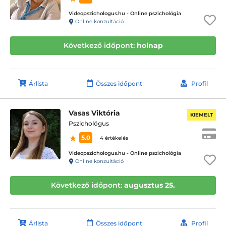
Videopszichologus.hu - Online pszichológia
Online konzultáció
Következő időpont:
holnap
Árlista
Összes időpont
Profil
Vasas Viktória
KIEMELT
Pszichológus
5.0
4 értékelés
Videopszichologus.hu - Online pszichológia
Online konzultáció
Következő időpont:
augusztus 25.
Árlista
Összes időpont
Profil