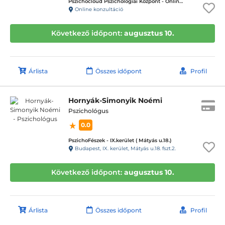
Pszichocloud Pszichológiai Központ - Online ügyfélfogadás
Online konzultáció
Következő időpont:
augusztus 10.
Árlista
Összes időpont
Profil
Hornyák-Simonyik Noémi
Pszichológus
0.0
PszichoFészek - IX.kerület ( Mátyás u.18.)
Budapest, IX. kerület, Mátyás u.18. fszt.2.
Következő időpont:
augusztus 10.
Árlista
Összes időpont
Profil