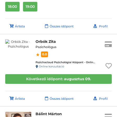
18:00
19:00
Árlista
Összes időpont
Profil
Orbók Zita
Pszichológus
0.0
Pszichocloud Pszichológiai Központ - Online ügyfélfogadás
Online konzultáció
Következő időpont:
augusztus 09.
Árlista
Összes időpont
Profil
Bálint Márton