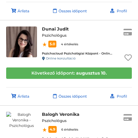
Árlista
Összes időpont
Profil
Dunai Judit
Pszichológus
5.0
4 értékelés
Pszichocloud Pszichológiai Központ - Online ügyfélfogadás
Online konzultáció
Következő időpont:
augusztus 10.
Árlista
Összes időpont
Profil
Balogh Veronika
Pszichológus
4.9
6 értékelés