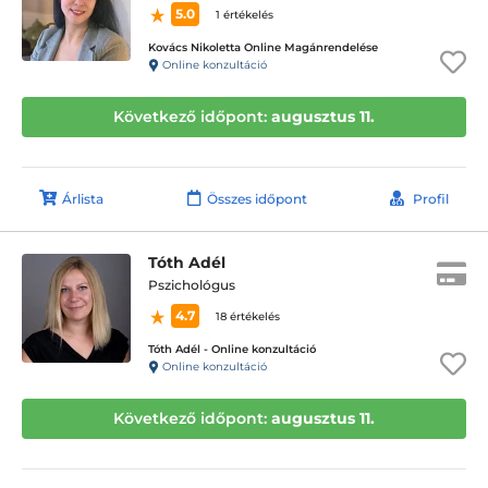
5.0
1 értékelés
Kovács Nikoletta Online Magánrendelése
Online konzultáció
Következő időpont:
augusztus 11.
Árlista
Összes időpont
Profil
Tóth Adél
Pszichológus
4.7
18 értékelés
Tóth Adél - Online konzultáció
Online konzultáció
Következő időpont:
augusztus 11.