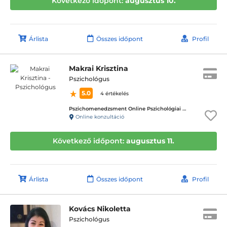
Következő időpont:
augusztus 10.
Árlista
Összes időpont
Profil
Makrai Krisztina
Pszichológus
5.0
4 értékelés
Pszichomenedzsment Online Pszichológiai Tanácsadó Központ
Online konzultáció
Következő időpont:
augusztus 11.
Árlista
Összes időpont
Profil
Kovács Nikoletta
Pszichológus