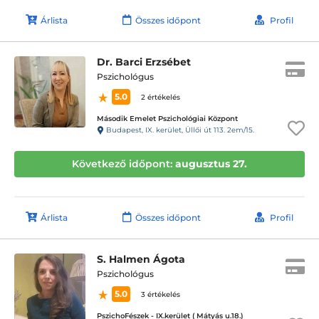
Árlista
Összes időpont
Profil
Dr. Barci Erzsébet
Pszichológus
5.0
2 értékelés
Második Emelet Pszichológiai Központ
Budapest, IX. kerület, Üllői út 113. 2em/15.
Következő időpont:
augusztus 27.
Árlista
Összes időpont
Profil
S. Halmen Ágota
Pszichológus
5.0
3 értékelés
PszichoFészek - IX.kerület ( Mátyás u.18.)