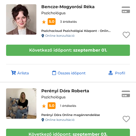
Bencze-Mogyorósi Réka
Pszichológus
5.0
3 értékelés
Pszichocloud Pszichológiai Központ - Online ügyfélfogadás
Online konzultáció
Következő időpont:
szeptember 01.
Árlista
Összes időpont
Profil
Perényi Dóra Roberta
Pszichológus
5.0
1 értékelés
Perényi Dóra Online magánrendelése
Online konzultáció
Következő időpont:
szeptember 03.