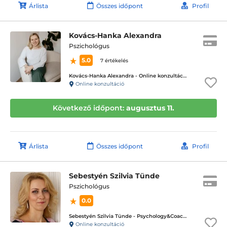
Árlista
Összes időpont
Profil
Kovács-Hanka Alexandra
Pszichológus
5.0
7 értékelés
Kovács-Hanka Alexandra - Online konzultáció
Online konzultáció
Következő időpont:
augusztus 11.
Árlista
Összes időpont
Profil
Sebestyén Szilvia Tünde
Pszichológus
0.0
Sebestyén Szilvia Tünde - Psychology&Coaching - ICD terápiás magánpraxis
Online konzultáció