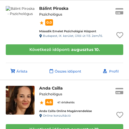
Bálint Piroska
Pszichológus
0.0
Második Emelet Pszichológiai Központ
Budapest, IX. kerület, Üllői út 113. 2em/15.
Következő időpont:
augusztus 10.
Árlista
Összes időpont
Profil
Anda Csilla
Pszichológus
4.6
41 értékelés
Anda Csilla Online Magánrendelése
Online konzultáció