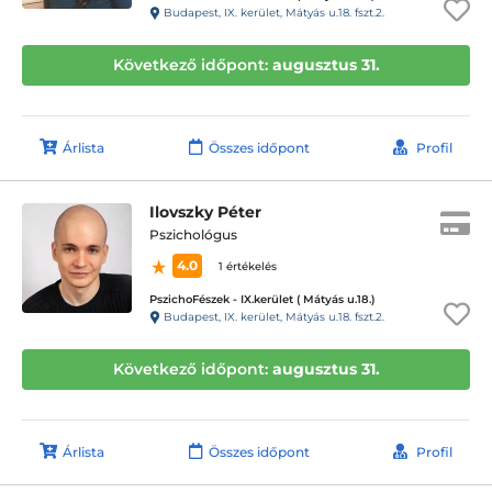
Budapest, IX. kerület, Mátyás u.18. fszt.2.
Következő időpont:
augusztus 31.
Árlista
Összes időpont
Profil
Ilovszky Péter
Pszichológus
4.0
1 értékelés
PszichoFészek - IX.kerület ( Mátyás u.18.)
Budapest, IX. kerület, Mátyás u.18. fszt.2.
Következő időpont:
augusztus 31.
Árlista
Összes időpont
Profil