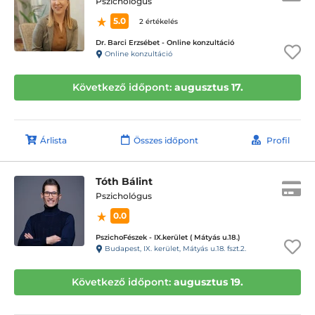
Pszichológus
5.0
2 értékelés
Dr. Barci Erzsébet - Online konzultáció
Online konzultáció
Következő időpont:
augusztus 17.
Árlista
Összes időpont
Profil
Tóth Bálint
Pszichológus
0.0
PszichoFészek - IX.kerület ( Mátyás u.18.)
Budapest, IX. kerület, Mátyás u.18. fszt.2.
Következő időpont:
augusztus 19.