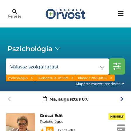
keresés
Pszichológia
Válassz szolgáltatást
pszichológus
Budapest, IX. kerület
Időpont: 2025.08.10.
Ma,
augusztus 07.
Gréczi Edit
KIEMELT
Pszichológus
5.0
13 értékelés