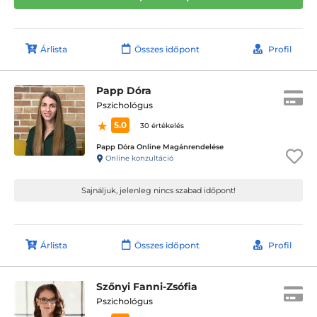
Árlista
Összes időpont
Profil
Papp Dóra
Pszichológus
5.0
30 értékelés
Papp Dóra Online Magánrendelése
Online konzultáció
Sajnáljuk, jelenleg nincs szabad időpont!
Árlista
Összes időpont
Profil
Szőnyi Fanni-Zsófia
Pszichológus