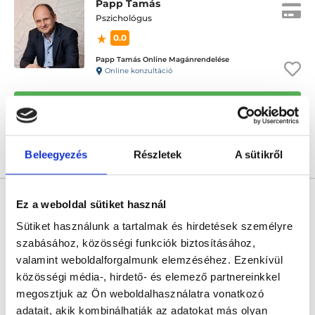
Papp Tamás
Pszichológus
0.0
Papp Tamás Online Magánrendelése
Online konzultáció
Következő időpont:
augusztus 12.
Beleegyezés
Részletek
A sütikről
Árlista
Összes időpont
Profil
Fonyódi Ákos
Ez a weboldal sütiket használ
Pszichológus
Sütiket használunk a tartalmak és hirdetések személyre
4.9
11 értékelés
szabásához, közösségi funkciók biztosításához,
Fonyódi Ákos - Online konzultáció
valamint weboldalforgalmunk elemzéséhez. Ezenkívül
Online konzultáció
közösségi média-, hirdető- és elemező partnereinkkel
megosztjuk az Ön weboldalhasználatra vonatkozó
Következő időpont:
augusztus 12.
adatait, akik kombinálhatják az adatokat más olyan