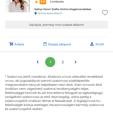
5.0
3 értékelés
Szőnyi Fanni Zsófia Online Magánrendelése
Online konzultáció
Sajnáljuk, jelenleg nincs szabad időpont!
Árlista
Összes időpont
Profil
‹
›
1
2
* Szakorvos jelölt (rezidens): általános orvosi oklevéllel rendelkező
orvos, aki jogszabályok szerinti szakorvosi szakképesítés
megszerzésére irányuló képzésben vesz részt. Ezen orvosok által
önállóan nem végezhető szakmai tevékenységért teljes
felelősséggel tartozik és azt közvetlenül felügyeli az egészségügyi
szolgáltató szakorvosa az első részvizsgáig, utána pedig a
szakorvosjelölt önállóan láthat el feladatokat. A foglaljorvost.hu
felelősségét kizárja esetleges névazonosságért bármely szakorvos
és szakorvosjelölt esetén.