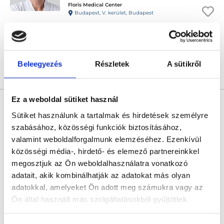
Floris Medical Center
Budapest, V. kerület, Budapest
Következő időpont:
augusztus 10.
Beleegyezés
Részletek
A sütikről
Árlista
Összes időpont
Profil
Ez a weboldal sütiket használ
Dr. Szalontai László PhD.
Ultrahangos szakorvos
Sütiket használunk a tartalmak és hirdetések személyre
szabásához, közösségi funkciók biztosításához,
4.9
9 értékelés
valamint weboldalforgalmunk elemzéséhez. Ezenkívül
Coordimed Rendelő
közösségi média-, hirdető- és elemező partnereinkkel
Budapest, II. kerület, Völgy utca 5/a 4-es kapucsengő második épület.
megosztjuk az Ön weboldalhasználatra vonatkozó
Következő időpont:
augusztus 10.
adatait, akik kombinálhatják az adatokat más olyan
adatokkal, amelyeket Ön adott meg számukra vagy az
Ön által használt más szolgáltatásokból gyűjtöttek.
Árlista
Összes időpont
Profil
Cookie