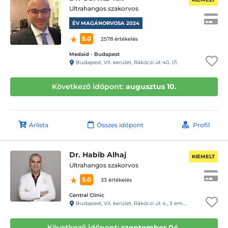
Ultrahangos szakorvos
ÉV MAGÁNORVOSA 2024
5.0
2578 értékelés
Medaid - Budapest
Budapest, VII. kerület, Rákóczi út 40. I/1.
Következő időpont:
augusztus 10.
Árlista
Összes időpont
Profil
Dr. Habib Alhaj
KIEMELT
Ultrahangos szakorvos
5.0
33 értékelés
Central Clinic
Budapest, VII. kerület, Rákóczi út 4., 3 em. , 1 a.
Következő időpont:
szeptember 04.