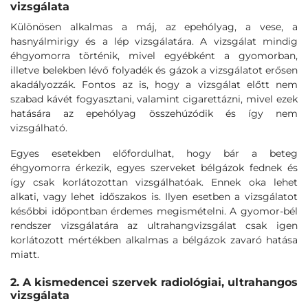
vizsgálata
Különösen alkalmas a máj, az epehólyag, a vese, a
hasnyálmirigy és a lép vizsgálatára. A vizsgálat mindig
éhgyomorra történik, mivel egyébként a gyomorban,
illetve belekben lévő folyadék és gázok a vizsgálatot erősen
akadályozzák. Fontos az is, hogy a vizsgálat előtt nem
szabad kávét fogyasztani, valamint cigarettázni, mivel ezek
hatására az epehólyag összehúzódik és így nem
vizsgálható.
Egyes esetekben előfordulhat, hogy bár a beteg
éhgyomorra érkezik, egyes szerveket bélgázok fednek és
így csak korlátozottan vizsgálhatóak. Ennek oka lehet
alkati, vagy lehet időszakos is. Ilyen esetben a vizsgálatot
későbbi időpontban érdemes megismételni. A gyomor-bél
rendszer vizsgálatára az ultrahangvizsgálat csak igen
korlátozott mértékben alkalmas a bélgázok zavaró hatása
miatt.
2. A kismedencei szervek radiológiai, ultrahangos
vizsgálata