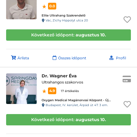
0.0
Elite Ultrahang Szakrendelő
Vác, Zichy Hippolyt utca 20
Következő időpont:
augusztus 10.
Árlista
Összes időpont
Profil
Dr. Wagner Éva
Ultrahangos szakorvos
4.9
17 értékelés
Oxygen Medical Magánorvosi Központ - Újpest
Budapest, IV. kerület, Árpád út 47. 3 em.
Következő időpont:
augusztus 10.