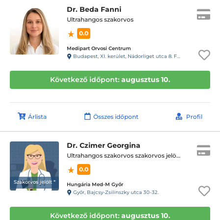
Dr. Beda Fanni
Ultrahangos szakorvos
0.0
Medipart Orvosi Centrum
Budapest, XI. kerület, Nádorliget utca 8. F épület, földszint 1.
Következő időpont:
augusztus 10.
Árlista
Összes időpont
Profil
Dr. Czimer Georgina
Ultrahangos szakorvos szakorvos jelölt *
0.0
Szakorvos jelölt *
Hungária Med-M Győr
Győr, Bajcsy-Zsilinszky utca 30-32.
Következő időpont:
augusztus 10.