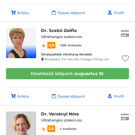
Árlista
Összes időpont
Profil
Dr. Szabó Zsófia
Ultrahangos szakorvos
4.9
1380 értékelés
Ómátyásföldi Ultrahang Rendelő
Budapest, XVI. kerület, Szilágyi Mihály utca 5.
Következő időpont:
augusztus 10.
Árlista
Összes időpont
Profil
Dr. Varsányi Nóra
Ultrahangos szakorvos
5.0
4 értékelés