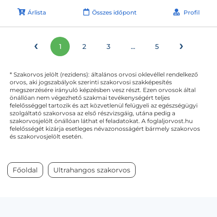
Árlista
Összes időpont
Profil
‹
›
1
2
3
...
5
* Szakorvos jelölt (rezidens): általános orvosi oklevéllel rendelkező
orvos, aki jogszabályok szerinti szakorvosi szakképesítés
megszerzésére irányuló képzésben vesz részt. Ezen orvosok által
önállóan nem végezhető szakmai tevékenységért teljes
felelősséggel tartozik és azt közvetlenül felügyeli az egészségügyi
szolgáltató szakorvosa az első részvizsgáig, utána pedig a
szakorvosjelölt önállóan láthat el feladatokat. A foglaljorvost.hu
felelősségét kizárja esetleges névazonosságért bármely szakorvos
és szakorvosjelölt esetén.
Főoldal
Ultrahangos szakorvos