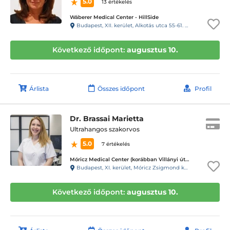
5.0
13 értékelés
Wáberer Medical Center - HillSide
Budapest, XII. kerület, Alkotás utca 55-61. Hillside
Következő időpont:
augusztus 10.
Árlista
Összes időpont
Profil
Dr. Brassai Marietta
Ultrahangos szakorvos
5.0
7 értékelés
Móricz Medical Center (korábban Villányi úti Magán Fül-Orr-Gégészet)
Budapest, XI. kerület, Móricz Zsigmond körtér 2 1-Emelet 2
Következő időpont:
augusztus 10.