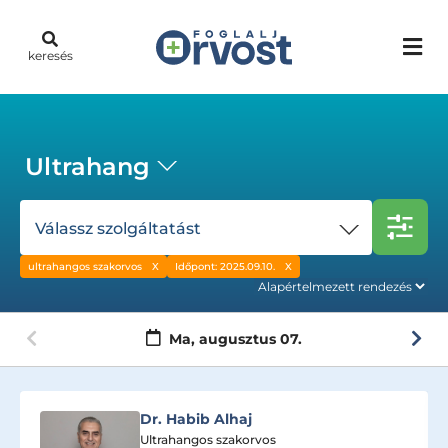
keresés
Ultrahang
Válassz szolgáltatást
ultrahangos szakorvos
Időpont: 2025.09.10.
Ma,
augusztus 07.
Dr. Incze Zsuzsa
Ultrahangos szakorvos