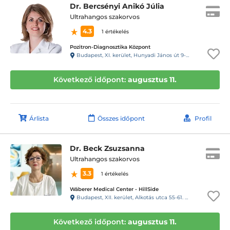
Dr. Bercsényi Anikó Júlia
Ultrahangos szakorvos
4.3
1 értékelés
Pozitron-Diagnosztika Központ
Budapest, XI. kerület, Hunyadi János út 9-11.
Következő időpont:
augusztus 11.
Árlista
Összes időpont
Profil
Dr. Beck Zsuzsanna
Ultrahangos szakorvos
3.3
1 értékelés
Wáberer Medical Center - HillSide
Budapest, XII. kerület, Alkotás utca 55-61. Hillside
Következő időpont:
augusztus 11.