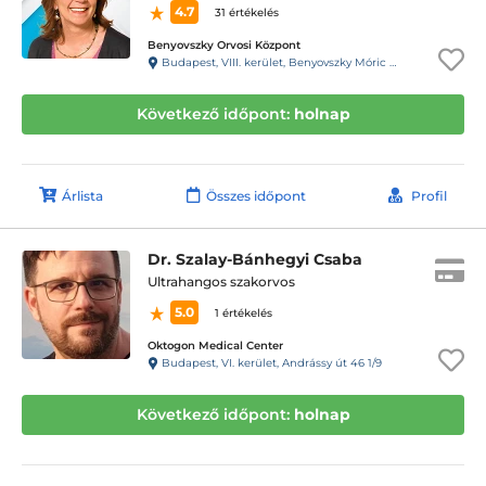
4.7
31 értékelés
Benyovszky Orvosi Központ
Budapest, VIII. kerület, Benyovszky Móric utca 10.
Következő időpont:
holnap
Árlista
Összes időpont
Profil
Dr. Szalay-Bánhegyi Csaba
Ultrahangos szakorvos
5.0
1 értékelés
Oktogon Medical Center
Budapest, VI. kerület, Andrássy út 46 1/9
Következő időpont:
holnap