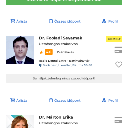
Árlista
Összes időpont
Profil
Dr. Fooladi Seyamak
KIEMELT
Ultrahangos szakorvos
4.6
15 értékelés
Radio Dental Extra - Batthyány tér
Budapest, I. kerület, Fő utca 56-58.
Sajnáljuk, jelenleg nincs szabad időpont!
Árlista
Összes időpont
Profil
Dr. Márton Erika
Ultrahangos szakorvos