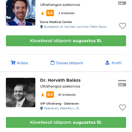
Ultrahangos szakorvos
5.0
2 értékelés
Duna Medical Center
Budapest, IX. kerület, Lechner Ödön fasor 5.
Következő időpont:
augusztus 10.
Árlista
Összes időpont
Profil
Dr. Horváth Balázs
Ultrahangos szakorvos
5.0
81 értékelés
VIP Ultrahang - Debrecen
Debrecen, Péterfia u. 31.
Következő időpont:
augusztus 10.