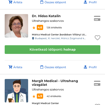
Árlista
Összes időpont
Profil
Dr. Hidas Katalin
Ultrahangos szakorvos
4.6
126 értékelés
Móricz Medical Center (korábban Villányi úti Magán Fül-Orr-Gégészet)
Budapest, XI. kerület, Móricz Zsigmond körtér 2 1-Emelet 2
Következő időpont:
holnap
Árlista
Összes időpont
Profil
Margit Medical - Ultrahang
vizsgálat
Ultrahangos szakorvos
4.9
42 értékelés
Margit Medical Center