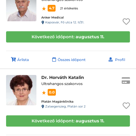
4.7
21 értékelés
Anker Medical
Kaposvár, Fő utca 12. II/31.
Következő időpont:
augusztus 11.
Árlista
Összes időpont
Profil
Dr. Horváth Katalin
Ultrahangos szakorvos
0.0
Platán Magánklinika
Zalaegerszeg, Platán sor 2
Következő időpont:
augusztus 11.