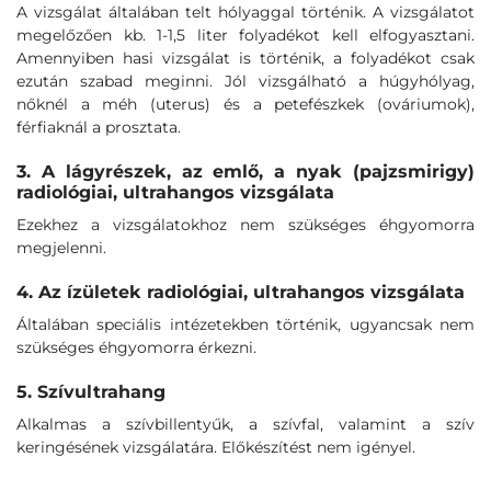
A vizsgálat általában telt hólyaggal történik. A vizsgálatot
megelőzően kb. 1-1,5 liter folyadékot kell elfogyasztani.
Amennyiben hasi vizsgálat is történik, a folyadékot csak
ezután szabad meginni. Jól vizsgálható a húgyhólyag,
nőknél a méh (uterus) és a petefészkek (ováriumok),
férfiaknál a prosztata.
3. A lágyrészek, az emlő, a nyak (pajzsmirigy)
radiológiai, ultrahangos vizsgálata
Ezekhez a vizsgálatokhoz nem szükséges éhgyomorra
megjelenni.
4. Az ízületek radiológiai, ultrahangos vizsgálata
Általában speciális intézetekben történik, ugyancsak nem
szükséges éhgyomorra érkezni.
5. Szívultrahang
Alkalmas a szívbillentyűk, a szívfal, valamint a szív
keringésének vizsgálatára. Előkészítést nem igényel.