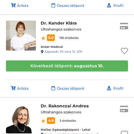
Árlista
Összes időpont
Profil
Dr. Kander Klára
Ultrahangos szakorvos
5.0
196 értékelés
Anker Medical
Kaposvár, Fő utca 12. II/31.
Következő időpont:
augusztus 10.
Árlista
Összes időpont
Profil
Dr. Rakonczai Andrea
Ultrahangos szakorvos
4.8
3 értékelés
MeDoc Egészségközpont - Lehel