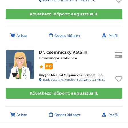
Budapest, XIII. kerület, Lehel utca 8.
Következő időpont:
augusztus 11.
Árlista
Összes időpont
Profil
Dr. Csemniczky Katalin
Ultrahangos szakorvos
0.0
Oxygen Medical Magánorvosi Központ - Bosnyák Tér
Budapest, XIV. kerület, Bosnyák utca 48-50.
Következő időpont:
augusztus 11.
Árlista
Összes időpont
Profil