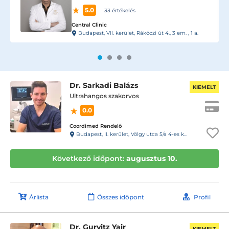
0.0
0 értékelés
Coordimed Rendelő
Budapest, II. kerület, Völgy utca 5/a 4-es kapucsengő második épület.
Dr. Sarkadi Balázs
KIEMELT
Ultrahangos szakorvos
0.0
Coordimed Rendelő
Budapest, II. kerület, Völgy utca 5/a 4-es kapucsengő második épület.
Következő időpont:
augusztus 10.
Árlista
Összes időpont
Profil
Dr. Gurvitz Yair
KIEMELT