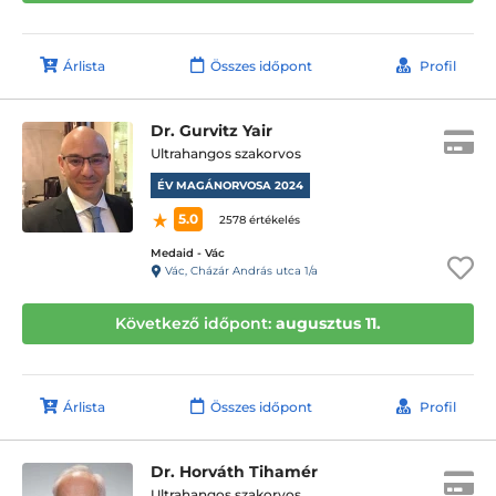
Árlista
Összes időpont
Profil
Dr. Gurvitz Yair
Ultrahangos szakorvos
ÉV MAGÁNORVOSA 2024
5.0
2578 értékelés
Medaid - Vác
Vác, Cházár András utca 1/a
Következő időpont:
augusztus 11.
Árlista
Összes időpont
Profil
Dr. Horváth Tihamér
Ultrahangos szakorvos