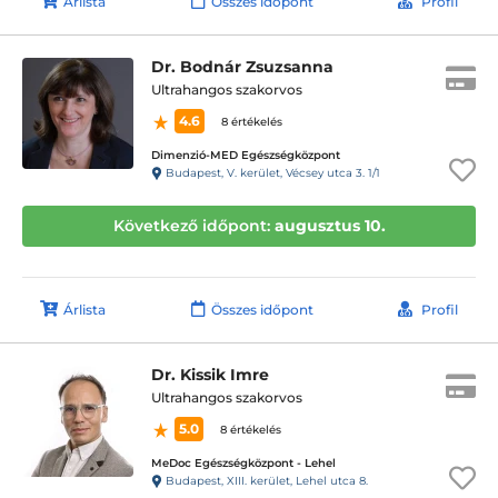
Árlista
Összes időpont
Profil
Dr. Bodnár Zsuzsanna
Ultrahangos szakorvos
4.6
8 értékelés
Dimenzió-MED Egészségközpont
Budapest, V. kerület, Vécsey utca 3. 1/1
Következő időpont:
augusztus 10.
Árlista
Összes időpont
Profil
Dr. Kissik Imre
Ultrahangos szakorvos
5.0
8 értékelés
MeDoc Egészségközpont - Lehel
Budapest, XIII. kerület, Lehel utca 8.