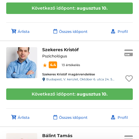
Következő időpont:
augusztus 10.
Árlista
Összes időpont
Profil
Szekeres Kristóf
Pszichológus
4.4
13 értékelés
Szekeres Kristóf magánrendelése
Budapest, V. kerület, Október 6. utca 24. 54-es kapucsengő
Következő időpont:
augusztus 10.
Árlista
Összes időpont
Profil
Bálint Tamás