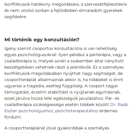
konfliktusok hatékony megoldására, a szervezetfejlesztésre
és nem utolsó sorban a fejlődésben elmaradott gyerekek
segítésére.
Mi történik egy konzultáción?
Igény szerint csoportos konzultációra is van lehetőség
egyes pszichológusoknál. Ilyen például a párterápia, vagy a
családterápia is, melyek során a szakember által irányított
beszélgetésen vehetnek részt a jelenlévők. Ez a személyes
konfliktusok megoldásában nyújthat nagy segítséget, de
csoportterápiát alkalmaznak akkor is, ha többeket is érint
ugyanaz a tragédia, esetleg függőség. A csoport tagjai
támogatást, érzelmi stabilitást is nyújtanak egymásnak,
ezzel járulva hozzá lelki egészségük javulásához. Pár- és
családterápia szükségessége esetén többek között
Dr. Radó
Eszter pszichológushoz, pszichoterapeutához
érdemes
fordulni.
A csoportterápiánál jóval gyakoribbak a személyes