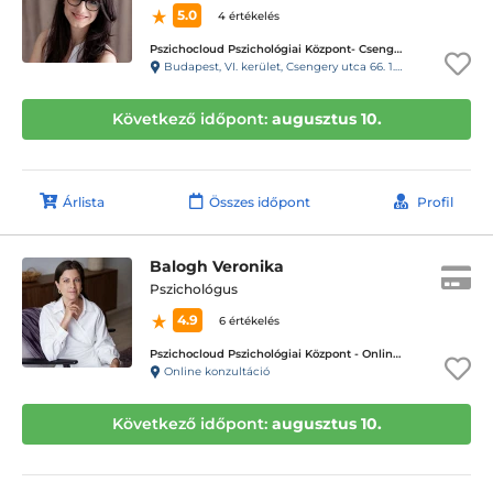
5.0
4 értékelés
Pszichocloud Pszichológiai Központ- Csengery utca/Oktogon
Budapest, VI. kerület, Csengery utca 66. 1.emelet 13-as ajtó, 19-es kapucsengő
Következő időpont:
augusztus 10.
Árlista
Összes időpont
Profil
Balogh Veronika
Pszichológus
4.9
6 értékelés
Pszichocloud Pszichológiai Központ - Online ügyfélfogadás
Online konzultáció
Következő időpont:
augusztus 10.