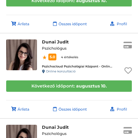
Következő időpont:
augusztus 10.
Árlista
Összes időpont
Profil
Dunai Judit
Pszichológus
5.0
4 értékelés
Pszichocloud Pszichológiai Központ - Online ügyfélfogadás
Online konzultáció
Következő időpont:
augusztus 10.
Árlista
Összes időpont
Profil
Dunai Judit
Pszichológus