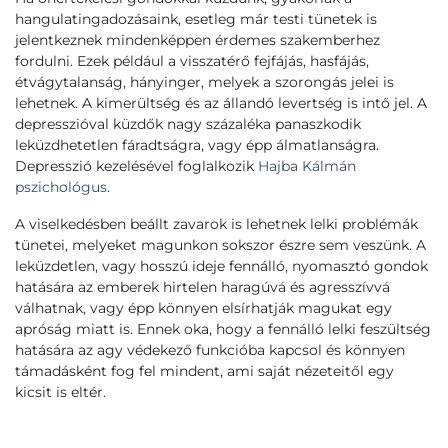
hangulatingadozásaink, esetleg már testi tünetek is
jelentkeznek mindenképpen érdemes szakemberhez
fordulni. Ezek például a visszatérő fejfájás, hasfájás,
étvágytalanság, hányinger, melyek a szorongás jelei is
lehetnek. A kimerültség és az állandó levertség is intő jel. A
depresszióval küzdők nagy százaléka panaszkodik
leküzdhetetlen fáradtságra, vagy épp álmatlanságra.
Depresszió kezelésével foglalkozik
Hajba Kálmán
pszichológus
.
A viselkedésben beállt zavarok is lehetnek lelki problémák
tünetei, melyeket magunkon sokszor észre sem veszünk. A
leküzdetlen, vagy hosszú ideje fennálló, nyomasztó gondok
hatására az emberek hirtelen haragúvá és agresszívvá
válhatnak, vagy épp könnyen elsírhatják magukat egy
apróság miatt is. Ennek oka, hogy a fennálló lelki feszültség
hatására az agy védekező funkcióba kapcsol és könnyen
támadásként fog fel mindent, ami saját nézeteitől egy
kicsit is eltér.