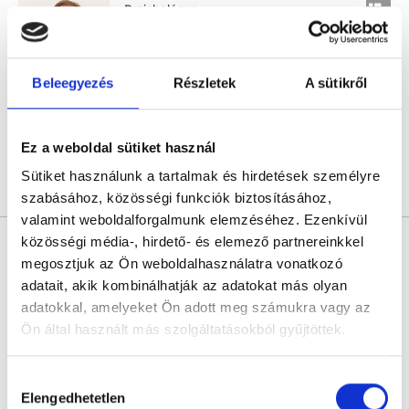
Pszichológus
0.0
Mentaház Magánorvosi Központ
Székesfehérvár, Nagy László utca 1.
Beleegyezés
Részletek
A sütikről
Következő időpont:
augusztus 10.
Ez a weboldal sütiket használ
Sütiket használunk a tartalmak és hirdetések személyre
Árlista
Összes időpont
Profil
szabásához, közösségi funkciók biztosításához,
valamint weboldalforgalmunk elemzéséhez. Ezenkívül
közösségi média-, hirdető- és elemező partnereinkkel
Fejes Dóra
Pszichológus
megosztjuk az Ön weboldalhasználatra vonatkozó
adatait, akik kombinálhatják az adatokat más olyan
5.0
1 értékelés
adatokkal, amelyeket Ön adott meg számukra vagy az
Evergreen Pszichológiai Műhely
Ön által használt más szolgáltatásokból gyűjtöttek.
Budapest, I. kerület, Toldy Ferenc utca 44/a, 6-os kapucsengő
Következő időpont:
augusztus 10.
Cookie
Hozzájárulás
szabályzat:
https://foglaljorvost.hu/info/foglaljorvost-
Elengedhetetlen
kiválasztása