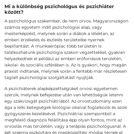
Mi a különbség pszichológus és pszichiáter
között?
A pszichológus szakember, de nem orvos. Magyarországon
számos egyetem indít pszichológiai alap, vagy
mesterképzést, melynek során a diákok a lélektan, az
emberi érzékelés és észlelés területeibe nyernek
bepillantást. A munkaerőpiac több területén is
találkozhatunk pszichológia szakon végzettekkel, gyakran
helyezkednek el például az emberi erőforrások területén,
iskolai- és szociális szférában is. Az is gyakori, hogy magán
praxist indítanak, melynek során a fentebb már részletesen
taglalt pszichológiai szolgáltatást nyújtják.
A pszichiáterek alapképzettségüket orvosi egyetemen
szerzik, melynek befejezése után van lehetőségük letenni
egy szakvizsgát pszichiátriából. Az orvostudomány ezen
ága a lelki betegségek biológiai okaival foglalkozik és azok
gyógyszeres kezelésével. Pszichiátriai szempontból a
megfelelő diagnózis felállítása épp olyan fontos, mint az
orvoslás más területén, vagy a terápiás pszichológusnál. A
két szakma eszköztára és megközelítési módjai térnek el