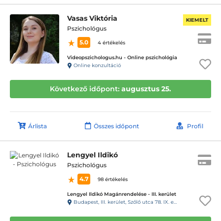
Vasas Viktória
KIEMELT
Pszichológus
5.0
4 értékelés
Videopszichologus.hu - Online pszichológia
Online konzultáció
Következő időpont:
augusztus 25.
Árlista
Összes időpont
Profil
Lengyel Ildikó
Pszichológus
4.7
98 értékelés
Lengyel Ildikó Magánrendelése - III. kerület
Budapest, III. kerület, Szőlő utca 78. IX. emelet 50. szám