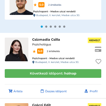
5.0
2 értékelés
Pszichopont - Medve utcai rendelő
Budapest, II. kerület, Medve utca 30.
Csizmadia Csilla
KIEMELT
Pszichológus
5.0
2 értékelés
Pszichopont - Medve utcai rendelő
Budapest, II. kerület, Medve utca 30.
Következő időpont:
holnap
Árlista
Összes időpont
Profil
Gréczi Edit
KIEMELT