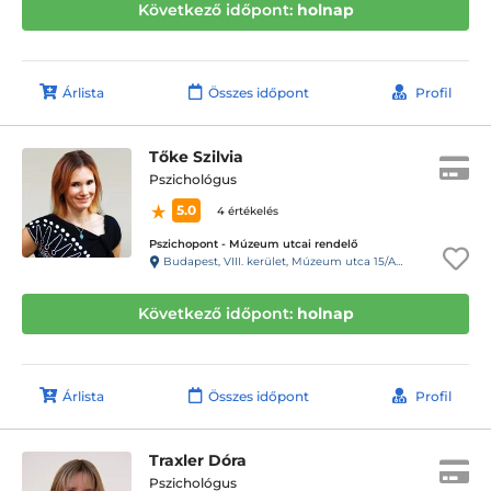
Következő időpont:
holnap
Árlista
Összes időpont
Profil
Tőke Szilvia
Pszichológus
5.0
4 értékelés
Pszichopont - Múzeum utcai rendelő
Budapest, VIII. kerület, Múzeum utca 15/A. Fsz/1. ajtó (11-es kapucsengő)
Következő időpont:
holnap
Árlista
Összes időpont
Profil
Traxler Dóra
Pszichológus