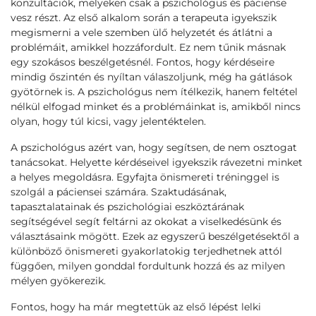
konzultációk, melyeken csak a pszichológus és páciense
vesz részt. Az első alkalom során a terapeuta igyekszik
megismerni a vele szemben ülő helyzetét és átlátni a
problémáit, amikkel hozzáfordult. Ez nem tűnik másnak
egy szokásos beszélgetésnél. Fontos, hogy kérdéseire
mindig őszintén és nyíltan válaszoljunk, még ha gátlások
gyötörnek is. A pszichológus nem ítélkezik, hanem feltétel
nélkül elfogad minket és a problémáinkat is, amikből nincs
olyan, hogy túl kicsi, vagy jelentéktelen.
A pszichológus azért van, hogy segítsen, de nem osztogat
tanácsokat. Helyette kérdéseivel igyekszik rávezetni minket
a helyes megoldásra. Egyfajta önismereti tréninggel is
szolgál a páciensei számára. Szaktudásának,
tapasztalatainak és pszichológiai eszköztárának
segítségével segít feltárni az okokat a viselkedésünk és
választásaink mögött. Ezek az egyszerű beszélgetésektől a
különböző önismereti gyakorlatokig terjedhetnek attól
függően, milyen gonddal fordultunk hozzá és az milyen
mélyen gyökerezik.
Fontos, hogy ha már megtettük az első lépést lelki