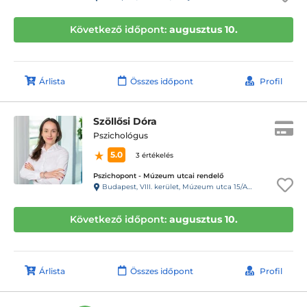
Következő időpont:
augusztus 10.
Árlista
Összes időpont
Profil
Szöllősi Dóra
Pszichológus
5.0
3 értékelés
Pszichopont - Múzeum utcai rendelő
Budapest, VIII. kerület, Múzeum utca 15/A. Fsz/1. ajtó (11-es kapucsengő)
Következő időpont:
augusztus 10.
Árlista
Összes időpont
Profil