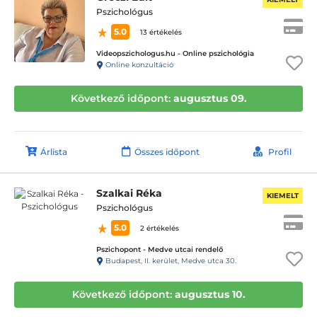
Pszichológus
5.0
13 értékelés
Videopszichologus.hu - Online pszichológia
Online konzultáció
Következő időpont:
augusztus 09.
Árlista
Összes időpont
Profil
Szalkai Réka
KIEMELT
Pszichológus
5.0
2 értékelés
Pszichopont - Medve utcai rendelő
Budapest, II. kerület, Medve utca 30.
Következő időpont:
augusztus 10.