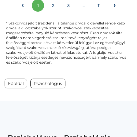
‹
›
1
2
3
...
11
* Szakorvos jelölt (rezidens): általános orvosi oklevéllel rendelkező
orvos, aki jogszabályok szerinti szakorvosi szakképesítés
megszerzésére irányuló képzésben vesz részt. Ezen orvosok által
önállóan nem végezhető szakmai tevékenységért teljes
felelősséggel tartozik és azt közvetlenül felügyeli az egészségügyi
szolgáltató szakorvosa az első részvizsgáig, utána pedig a
szakorvosjelölt önállóan láthat el feladatokat. A foglaljorvost.hu
felelősségét kizárja esetleges névazonosságért bármely szakorvos
és szakorvosjelölt esetén.
Főoldal
Pszichológus