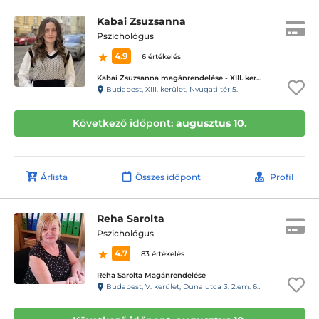
Kabai Zsuzsanna
Pszichológus
4.9
6 értékelés
Kabai Zsuzsanna magánrendelése - XIII. kerület
Budapest, XIII. kerület, Nyugati tér 5.
Következő időpont:
augusztus 10.
Árlista
Összes időpont
Profil
Reha Sarolta
Pszichológus
4.7
83 értékelés
Reha Sarolta Magánrendelése
Budapest, V. kerület, Duna utca 3. 2.em. 6.a. 29-es kapucsengő