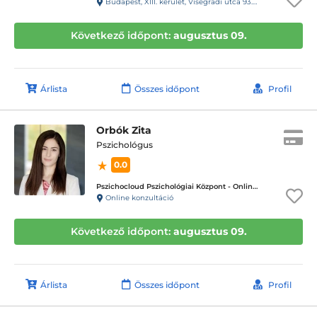
Budapest, XIII. kerület, Visegrádi utca 93.C. fszt3.
Következő időpont:
augusztus 09.
Árlista
Összes időpont
Profil
Orbók Zita
Pszichológus
0.0
Pszichocloud Pszichológiai Központ - Online ügyfélfogadás
Online konzultáció
Következő időpont:
augusztus 09.
Árlista
Összes időpont
Profil