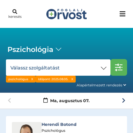
keresés
Pszichológia
Válassz szolgáltatást
pszichológus
Időpont: 2025.08.05.
Ma,
augusztus 07.
Csizmadia Csilla
Pszichológus