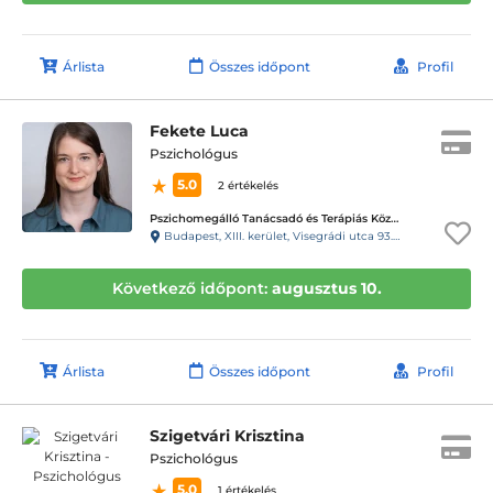
Árlista
Összes időpont
Profil
Fekete Luca
Pszichológus
5.0
2 értékelés
Pszichomegálló Tanácsadó és Terápiás Központ - Visegrádi utca
Budapest, XIII. kerület, Visegrádi utca 93.C. fszt3.
Következő időpont:
augusztus 10.
Árlista
Összes időpont
Profil
Szigetvári Krisztina
Pszichológus
5.0
1 értékelés