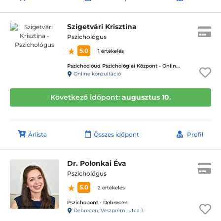
Szigetvári Krisztina
Pszichológus
5.0
1 értékelés
Pszichocloud Pszichológiai Központ - Online ügyfélfogadás
Online konzultáció
Következő időpont:
augusztus 10.
Árlista
Összes időpont
Profil
Dr. Polonkai Éva
Pszichológus
5.0
2 értékelés
Pszichopont - Debrecen
Debrecen, Veszprémi utca 1.