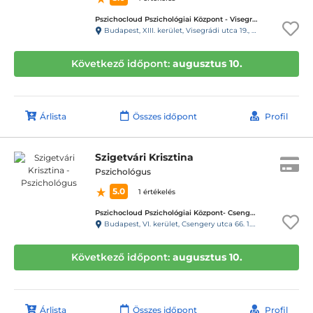
Pszichocloud Pszichológiai Központ - Visegrádi utca / Nyugati
Budapest, XIII. kerület, Visegrádi utca 19., 1. emelet 5. ajtó, 22-es kapucsengő
Következő időpont:
augusztus 10.
Árlista
Összes időpont
Profil
Szigetvári Krisztina
Pszichológus
5.0
1 értékelés
Pszichocloud Pszichológiai Központ- Csengery utca/Oktogon
Budapest, VI. kerület, Csengery utca 66. 1.emelet 13-as ajtó, 19-es kapucsengő
Következő időpont:
augusztus 10.
Árlista
Összes időpont
Profil