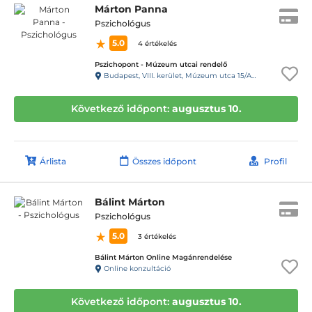
Márton Panna
Pszichológus
5.0
4 értékelés
Pszichopont - Múzeum utcai rendelő
Budapest, VIII. kerület, Múzeum utca 15/A. Fsz/1. ajtó (11-es kapucsengő)
Következő időpont:
augusztus 10.
Árlista
Összes időpont
Profil
Bálint Márton
Pszichológus
5.0
3 értékelés
Bálint Márton Online Magánrendelése
Online konzultáció
Következő időpont:
augusztus 10.