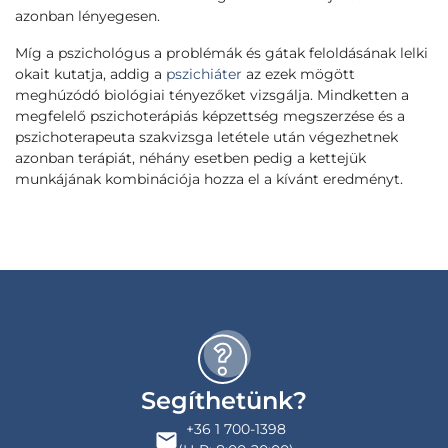
azonban lényegesen.
Míg a pszichológus a problémák és gátak feloldásának lelki
okait kutatja, addig a
pszichiáter
az ezek mögött
meghúzódó biológiai tényezőket vizsgálja. Mindketten a
megfelelő pszichoterápiás képzettség megszerzése és a
pszichoterapeuta szakvizsga letétele után végezhetnek
azonban terápiát, néhány esetben pedig a kettejük
munkájának kombinációja hozza el a kívánt eredményt.
Segíthetünk?
+36 1 700-1398