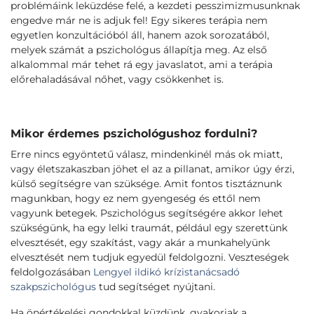
problémáink leküzdése felé, a kezdeti pesszimizmusunknak
engedve már ne is adjuk fel! Egy sikeres terápia nem
egyetlen konzultációból áll, hanem azok sorozatából,
melyek számát a pszichológus állapítja meg. Az első
alkalommal már tehet rá egy javaslatot, ami a terápia
előrehaladásával nőhet, vagy csökkenhet is.
Mikor érdemes pszichológushoz fordulni?
Erre nincs egyöntetű válasz, mindenkinél más ok miatt,
vagy életszakaszban jöhet el az a pillanat, amikor úgy érzi,
külső segítségre van szüksége. Amit fontos tisztáznunk
magunkban, hogy ez nem gyengeség és ettől nem
vagyunk betegek. Pszichológus segítségére akkor lehet
szükségünk, ha egy lelki traumát, például egy szerettünk
elvesztését, egy szakítást, vagy akár a munkahelyünk
elvesztését nem tudjuk egyedül feldolgozni. Veszteségek
feldolgozásában
Lengyel ildikó krízistanácsadó
szakpszichológus
tud segítséget nyújtani.
Ha önértékelési gondokkal küzdünk, gyakoriak a