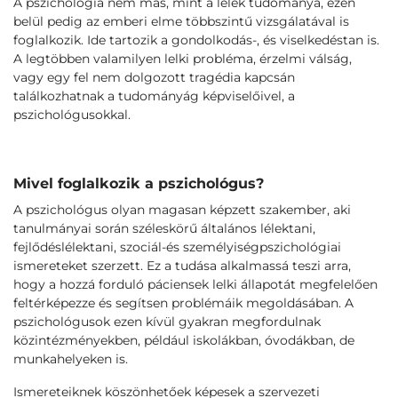
A pszichológia nem más, mint a lélek tudománya, ezen
belül pedig az emberi elme többszintű vizsgálatával is
foglalkozik. Ide tartozik a gondolkodás-, és viselkedéstan is.
A legtöbben valamilyen lelki probléma, érzelmi válság,
vagy egy fel nem dolgozott tragédia kapcsán
találkozhatnak a tudományág képviselőivel, a
pszichológusokkal.
Mivel foglalkozik a pszichológus?
A pszichológus olyan magasan képzett szakember, aki
tanulmányai során széleskörű általános lélektani,
fejlődéslélektani, szociál-és személyiségpszichológiai
ismereteket szerzett. Ez a tudása alkalmassá teszi arra,
hogy a hozzá forduló páciensek lelki állapotát megfelelően
feltérképezze és segítsen problémáik megoldásában. A
pszichológusok ezen kívül gyakran megfordulnak
közintézményekben, például iskolákban, óvodákban, de
munkahelyeken is.
Ismereteiknek köszönhetőek képesek a szervezeti