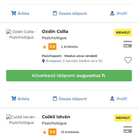
Árlista
Összes időpont
Profil
Ozdin Csilla
KIEMELT
Pszichológus
5.0
2 értékelés
Pszichopont - Medve utcai rendelő
Budapest, II. kerület, Medve utca 30.
Következő időpont:
augusztus 11.
Árlista
Összes időpont
Profil
Csökli István
KIEMELT
Pszichológus
5.0
16 értékelés