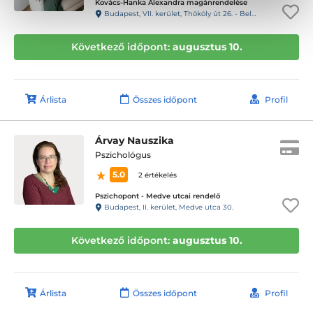
Kovács-Hanka Alexandra magánrendelése
Budapest, VII. kerület, Thököly út 26. - Belső sziget
Következő időpont:
augusztus 10.
Árlista
Összes időpont
Profil
Árvay Nauszika
Pszichológus
5.0
2 értékelés
Pszichopont - Medve utcai rendelő
Budapest, II. kerület, Medve utca 30.
Következő időpont:
augusztus 10.
Árlista
Összes időpont
Profil