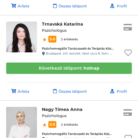
Árlista
Összes időpont
Profil
Trnavská Katarína
Pszichológus
5.0
2 értékelés
Pszichomegálló Tanácsaadó és Terápiás Központ - Vizafogó központ
Budapest, XIII. kerület, Véső utca 8. 3em. 6. (98kapucsengő)
Következő időpont:
holnap
Árlista
Összes időpont
Profil
Nagy Tímea Anna
Pszichológus
5.0
2 értékelés
Pszichomegálló Tanácsadó és Terápiás Központ - Visegrádi utca