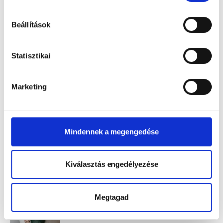
hu-cookie-szabalyzat/
Árlista
Összes időpont
Profil
Beállítások
Net Keocathia
Statisztikai
Pszichológus
5.0
1 értékelés
Marketing
Pszichogram
Budapest, II. kerület, Frankel Leó út 49. Magasföldszint 1., csengő: 4.
Következő időpont:
augusztus 10.
Mindennek a megengedése
Árlista
Összes időpont
Profil
Kiválasztás engedélyezése
Kovács-Hanka Alexandra
Pszichológus
Megtagad
5.0
7 értékelés