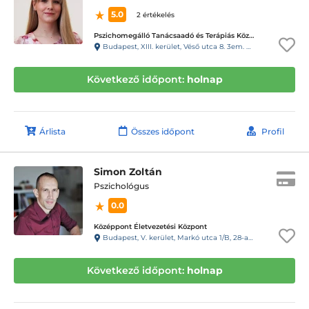
5.0
2 értékelés
Pszichomegálló Tanácsaadó és Terápiás Központ - Vizafogó központ
Budapest, XIII. kerület, Véső utca 8. 3em. 6. (98kapucsengő)
Következő időpont:
holnap
Árlista
Összes időpont
Profil
Simon Zoltán
Pszichológus
0.0
Középpont Életvezetési Központ
Budapest, V. kerület, Markó utca 1/B, 28-as kpcs, 5-ik em.
Következő időpont:
holnap