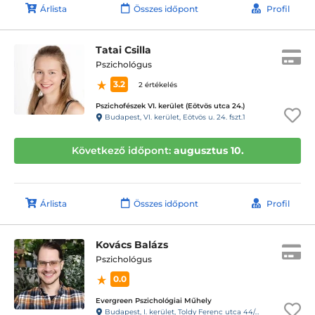
Árlista
Összes időpont
Profil
Tatai Csilla
Pszichológus
3.2
2 értékelés
Pszichofészek VI. kerület (Eötvös utca 24.)
Budapest, VI. kerület, Eötvös u. 24. fszt.1
Következő időpont:
augusztus 10.
Árlista
Összes időpont
Profil
Kovács Balázs
Pszichológus
0.0
Evergreen Pszichológiai Műhely
Budapest, I. kerület, Toldy Ferenc utca 44/a, 6-os kapucsengő