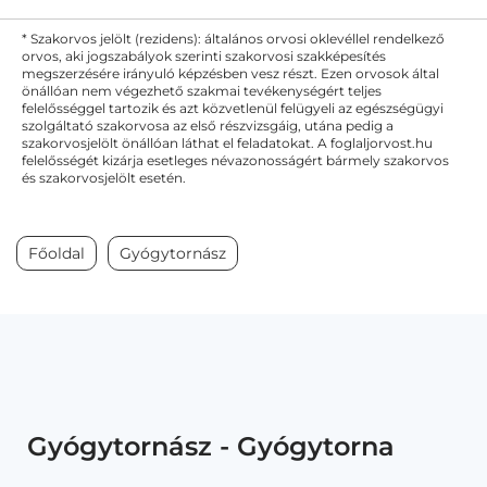
* Szakorvos jelölt (rezidens): általános orvosi oklevéllel rendelkező
orvos, aki jogszabályok szerinti szakorvosi szakképesítés
megszerzésére irányuló képzésben vesz részt. Ezen orvosok által
önállóan nem végezhető szakmai tevékenységért teljes
felelősséggel tartozik és azt közvetlenül felügyeli az egészségügyi
szolgáltató szakorvosa az első részvizsgáig, utána pedig a
szakorvosjelölt önállóan láthat el feladatokat. A foglaljorvost.hu
felelősségét kizárja esetleges névazonosságért bármely szakorvos
és szakorvosjelölt esetén.
Főoldal
Gyógytornász
Gyógytornász - Gyógytorna