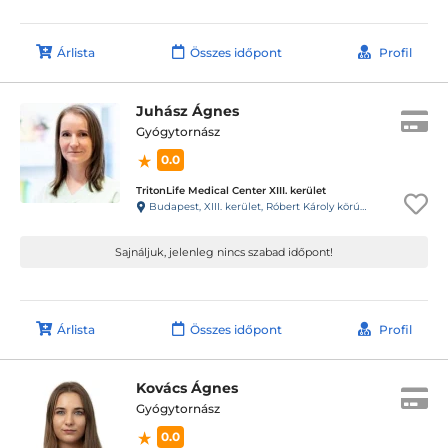
Árlista
Összes időpont
Profil
Juhász Ágnes
Gyógytornász
0.0
TritonLife Medical Center XIII. kerület
Budapest, XIII. kerület, Róbert Károly körút 64.
Sajnáljuk, jelenleg nincs szabad időpont!
Árlista
Összes időpont
Profil
Kovács Ágnes
Gyógytornász
0.0