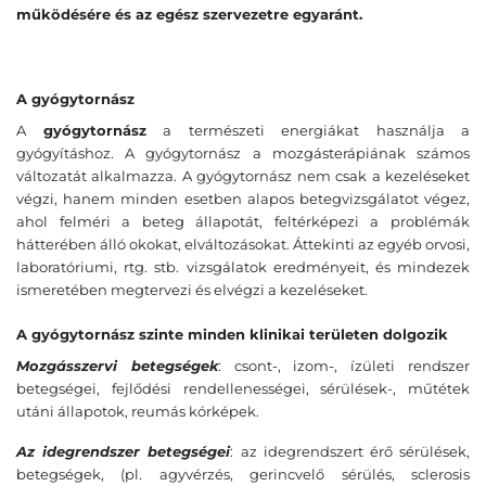
működésére és az egész szervezetre egyaránt.
A gyógytornász
A
gyógytornász
a természeti energiákat használja a
gyógyításhoz. A gyógytornász a mozgásterápiának számos
változatát alkalmazza. A gyógytornász nem csak a kezeléseket
végzi, hanem minden esetben alapos betegvizsgálatot végez,
ahol felméri a beteg állapotát, feltérképezi a problémák
hátterében álló okokat, elváltozásokat. Áttekinti az egyéb orvosi,
laboratóriumi, rtg. stb. vizsgálatok eredményeit, és mindezek
ismeretében megtervezi és elvégzi a kezeléseket.
A gyógytornász szinte minden klinikai területen dolgozik
Mozgásszervi betegségek
: csont-, izom-, ízületi rendszer
betegségei, fejlődési rendellenességei, sérülések-, műtétek
utáni állapotok, reumás kórképek.
Az idegrendszer betegségei
: az idegrendszert érő sérülések,
betegségek, (pl. agyvérzés, gerincvelő sérülés, sclerosis