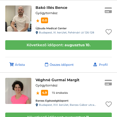
Bakó Illés Bence
Gyógytornász
0.0
Újbuda Medical Center
Budapest, XI. kerület, Fehérvári út 126-128
Következő időpont:
augusztus 10.
Árlista
Összes időpont
Profil
Véghné Gurmai Margit
Gyógytornász
4.9
72 értékelés
Baross Egészségközpont
Budapest, XVI. kerület, Baross Gábor utca 40.