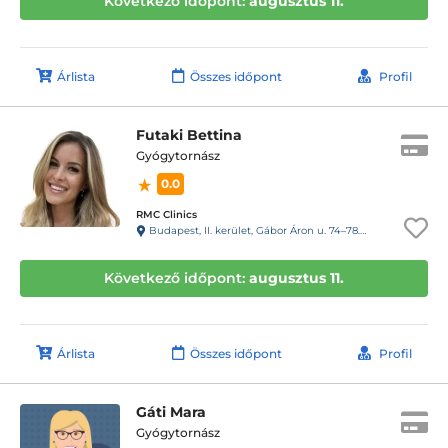
Következő időpont:
augusztus 11.
Árlista
Összes időpont
Profil
Futaki Bettina
Gyógytornász
0.0
RMC Clinics
Budapest, II. kerület, Gábor Áron u. 74–78. III. emelet
Következő időpont:
augusztus 11.
Árlista
Összes időpont
Profil
Gáti Mara
Gyógytornász