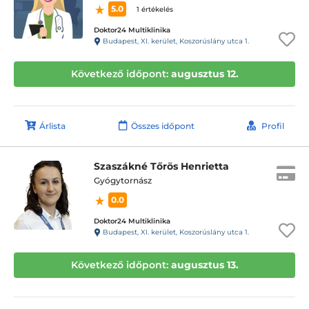
5.0
1 értékelés
Doktor24 Multiklinika
Budapest, XI. kerület, Koszorúslány utca 1.
Következő időpont:
augusztus 12.
Árlista
Összes időpont
Profil
Szaszákné Tőrös Henrietta
Gyógytornász
0.0
Doktor24 Multiklinika
Budapest, XI. kerület, Koszorúslány utca 1.
Következő időpont:
augusztus 13.