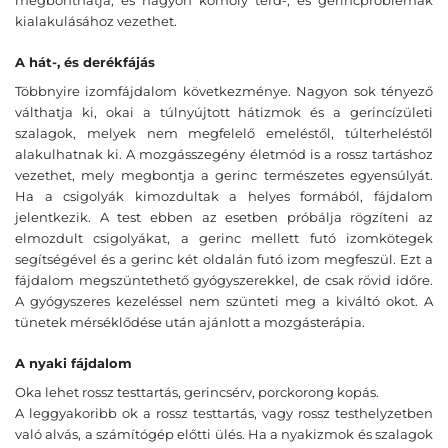
megbonthatja, és nagyon komoly térd-, és gerincproblémák
kialakulásához vezethet.
A hát-, és derékfájás
Többnyire izomfájdalom következménye. Nagyon sok tényező
válthatja ki, okai a túlnyújtott hátizmok és a gerincízületi
szalagok, melyek nem megfelelő emeléstől, túlterheléstől
alakulhatnak ki. A mozgásszegény életmód is a rossz tartáshoz
vezethet, mely megbontja a gerinc természetes egyensúlyát.
Ha a csigolyák kimozdultak a helyes formából, fájdalom
jelentkezik. A test ebben az esetben próbálja rögzíteni az
elmozdult csigolyákat, a gerinc mellett futó izomkötegek
segítségével és a gerinc két oldalán futó izom megfeszül. Ezt a
fájdalom megszüntethető gyógyszerekkel, de csak rövid időre.
A gyógyszeres kezeléssel nem szünteti meg a kiváltó okot. A
tünetek mérséklődése után ajánlott a mozgásterápia.
A nyaki fájdalom
Oka lehet rossz testtartás, gerincsérv, porckorong kopás.
A leggyakoribb ok a rossz testtartás, vagy rossz testhelyzetben
való alvás, a számítógép előtti ülés. Ha a nyakizmok és szalagok