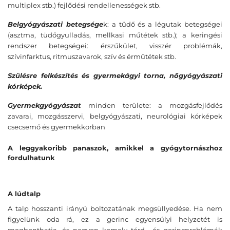
multiplex stb.) fejlődési rendellenességek stb.
Belgyógyászati betegsége
k: a tüdő és a légutak betegségei
(asztma, tüdőgyulladás, mellkasi műtétek stb.); a keringési
rendszer betegségei: érszűkület, visszér problémák,
szívinfarktus, ritmuszavarok, szív és érműtétek stb.
Szülésre felkészítés és gyermekágyi torna, nőgyógyászati
kórképek.
Gyermekgyógyászat
minden területe: a mozgásfejlődés
zavarai, mozgásszervi, belgyógyászati, neurológiai kórképek
csecsemő és gyermekkorban
A leggyakoribb panaszok, amikkel a gyógytornászhoz
fordulhatunk
A lúdtalp
A talp hosszanti irányú boltozatának megsüllyedése. Ha nem
figyelünk oda rá, ez a gerinc egyensúlyi helyzetét is