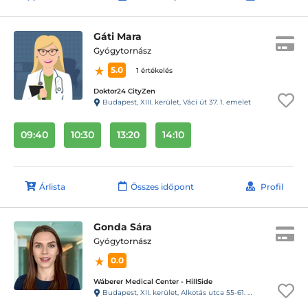
Gáti Mara
Gyógytornász
5.0
1 értékelés
Doktor24 CityZen
Budapest, XIII. kerület, Váci út 37. 1. emelet
09:40
10:30
13:20
14:10
Árlista
Összes időpont
Profil
Gonda Sára
Gyógytornász
0.0
Wáberer Medical Center - HillSide
Budapest, XII. kerület, Alkotás utca 55-61. Hillside