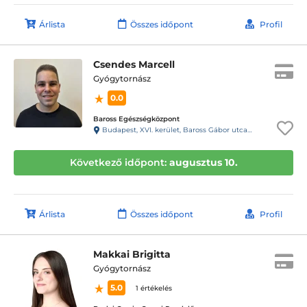
Árlista
Összes időpont
Profil
Csendes Marcell
Gyógytornász
0.0
Baross Egészségközpont
Budapest, XVI. kerület, Baross Gábor utca 40.
Következő időpont:
augusztus 10.
Árlista
Összes időpont
Profil
Makkai Brigitta
Gyógytornász
5.0
1 értékelés