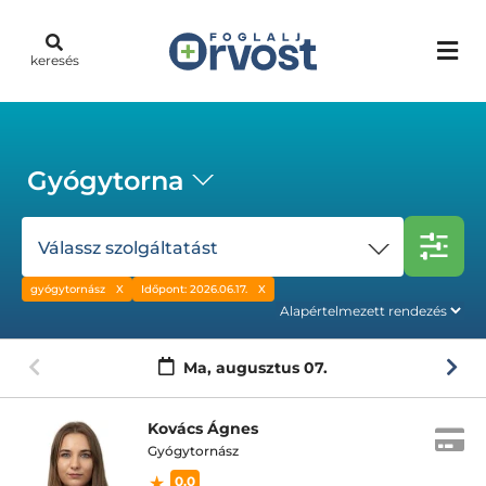
keresés
Gyógytorna
Válassz szolgáltatást
gyógytornász
Időpont: 2026.06.17.
Ma,
augusztus 07.
Kovács Ágnes
Gyógytornász
0.0