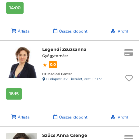
14:00
Árlista
Összes időpont
Profil
Legendi Zsuzsanna
Gyógytornász
0.0
HT Medical Center
Budapest, XVII. kerület, Pesti út 177.
18:15
Árlista
Összes időpont
Profil
Szűcs Anna Csenge