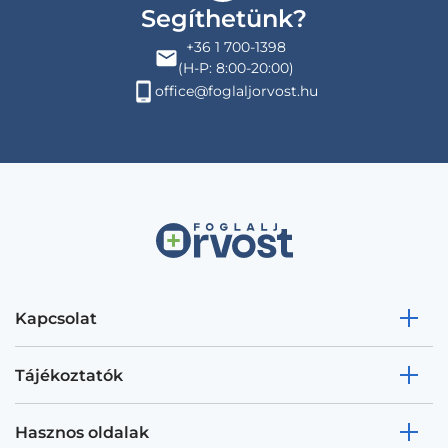
Segíthetünk?
+36 1 700-1398
(H-P: 8:00-20:00)
office@foglaljorvost.hu
Kapcsolat
Tájékoztatók
Hasznos oldalak