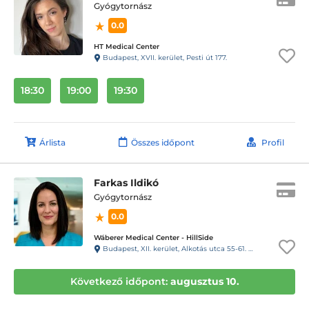
Gyógytornász
0.0
HT Medical Center
Budapest, XVII. kerület, Pesti út 177.
18:30
19:00
19:30
Árlista
Összes időpont
Profil
Farkas Ildikó
Gyógytornász
0.0
Wáberer Medical Center - HillSide
Budapest, XII. kerület, Alkotás utca 55-61. Hillside
Következő időpont:
augusztus 10.