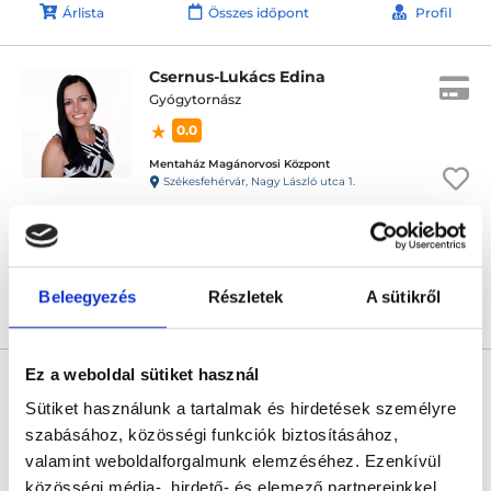
Árlista
Összes időpont
Profil
Csernus-Lukács Edina
Gyógytornász
0.0
Mentaház Magánorvosi Központ
Székesfehérvár, Nagy László utca 1.
Következő időpont:
augusztus 17.
Beleegyezés
Részletek
A sütikről
Árlista
Összes időpont
Profil
Ez a weboldal sütiket használ
Csalló Franciska
Gyógytornász
Sütiket használunk a tartalmak és hirdetések személyre
5.0
szabásához, közösségi funkciók biztosításához,
9 értékelés
valamint weboldalforgalmunk elemzéséhez. Ezenkívül
Baross Egészségközpont
Budapest, XVI. kerület, Baross Gábor utca 40.
közösségi média-, hirdető- és elemező partnereinkkel