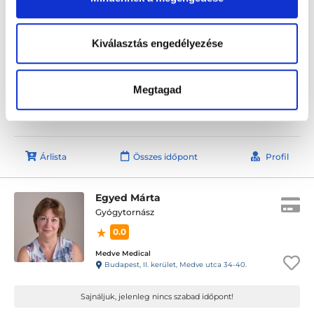
Salzmann Szilvia
Gyógytornász
5.0
2 értékelés
Kiválasztás engedélyezése
RoseGold Medical Center
Budapest, XVIII. kerület, Ungvár utca 2./Üllői út 650.
Megtagad
Sajnáljuk, jelenleg nincs szabad időpont!
Árlista
Összes időpont
Profil
Egyed Márta
Gyógytornász
0.0
Medve Medical
Budapest, II. kerület, Medve utca 34-40.
Sajnáljuk, jelenleg nincs szabad időpont!