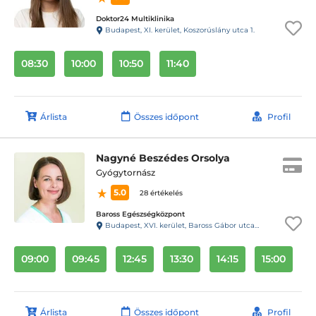
Doktor24 Multiklinika
Budapest, XI. kerület, Koszorúslány utca 1.
08:30
10:00
10:50
11:40
Árlista
Összes időpont
Profil
Nagyné Beszédes Orsolya
Gyógytornász
5.0
28 értékelés
Baross Egészségközpont
Budapest, XVI. kerület, Baross Gábor utca 40.
09:00
09:45
12:45
13:30
14:15
15:00
Árlista
Összes időpont
Profil