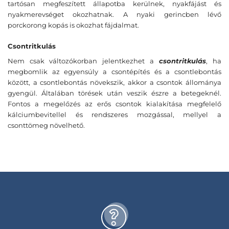
tartósan megfeszített állapotba kerülnek, nyakfájást és
nyakmerevséget okozhatnak. A nyaki gerincben lévő
porckorong kopás is okozhat fájdalmat.
Csontritkulás
Nem csak változókorban jelentkezhet a
csontritkulás
, ha
megbomlik az egyensúly a csontépítés és a csontlebontás
között, a csontlebontás növekszik, akkor a csontok állománya
gyengül. Általában törések után veszik észre a betegeknél.
Fontos a megelőzés az erős csontok kialakítása megfelelő
kálciumbevitellel és rendszeres mozgással, mellyel a
csonttömeg növelhető.