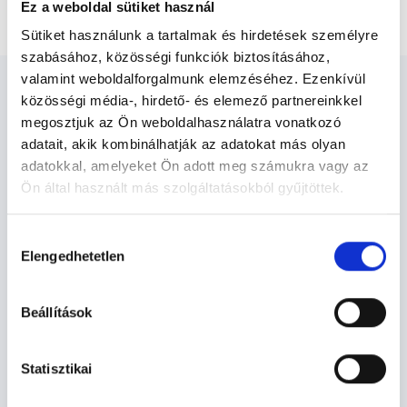
Agykoponya - Natív CT vizsgálat
Ez a weboldal sütiket használ
Sütiket használunk a tartalmak és hirdetések személyre
szabásához, közösségi funkciók biztosításához,
valamint weboldalforgalmunk elemzéséhez. Ezenkívül
közösségi média-, hirdető- és elemező partnereinkkel
megosztjuk az Ön weboldalhasználatra vonatkozó
adatait, akik kombinálhatják az adatokat más olyan
Diagnoszta - Diagnosztika
adatokkal, amelyeket Ön adott meg számukra vagy az
Ön által használt más szolgáltatásokból gyűjtöttek.
Cookie
Diagnosztika TERÜLETHEZ KAPCSOLÓDÓ
Hozzájárulás
szabályzat:
https://foglaljorvost.hu/info/foglaljorvost-
SZAKTERÜLETEK
Elengedhetetlen
kiválasztása
hu-cookie-szabalyzat/
Szolgáltatások
Beállítások
Budapesti és vidéki diagnoszta orvosok
Statisztikai