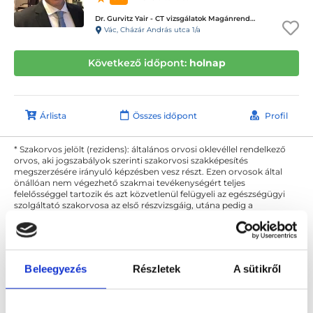
Dr. Gurvitz Yair - CT vizsgálatok Magánrendelése
Vác, Cházár András utca 1/a
Következő időpont:
holnap
Árlista
Összes időpont
Profil
* Szakorvos jelölt (rezidens): általános orvosi oklevéllel rendelkező
orvos, aki jogszabályok szerinti szakorvosi szakképesítés
megszerzésére irányuló képzésben vesz részt. Ezen orvosok által
önállóan nem végezhető szakmai tevékenységért teljes
felelősséggel tartozik és azt közvetlenül felügyeli az egészségügyi
szolgáltató szakorvosa az első részvizsgáig, utána pedig a
szakorvosjelölt önállóan láthat el feladatokat. A foglaljorvost.hu
felelősségét kizárja esetleges névazonosságért bármely szakorvos
és szakorvosjelölt esetén.
Beleegyezés
Részletek
A sütikről
Főoldal
Diagnoszta