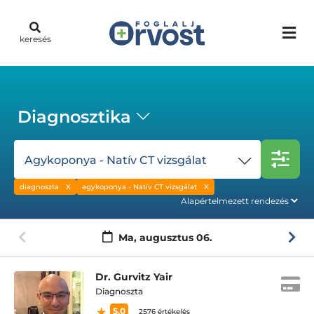
keresés
Diagnosztika
Agykoponya - Natív CT vizsgálat
diagnoszta
agykoponya - Natív CT vizsgálat
Ma,
augusztus 06.
Dr. Gurvitz Yair
Diagnoszta
5.0
2576 értékelés