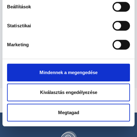
Beállítások
Diagnoszta - Diagnosztika
Statisztikai
Diagnosztika TERÜLETHEZ KAPCSOLÓDÓ
SZAKTERÜLETEK
Marketing
Szolgáltatások
Mindennek a megengedése
Kiválasztás engedélyezése
Megtagad