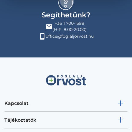
Segíthetünk?
+36 1 700-1398
(H-P: 8:00-20:00)
office@foglaljorvost.hu
Kapcsolat
Tájékoztatók