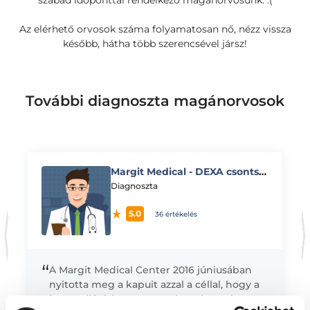
szabad időponttal rendelkező magánorvosunk. :(
Az elérhető orvosok száma folyamatosan nő, nézz vissza
később, hátha több szerencsével jársz!
További diagnoszta magánorvosok
Margit Medical - DEXA csontsűrűségmérés vizsgálat
K
Diagnoszta
5.0
36 értékelés
“
A Margit Medical Center 2016 júniusában
nyitotta meg a kapuit azzal a céllal, hogy a
betegellátásban egy modern, komplex