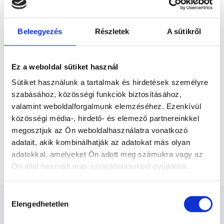
Előző
egészségügyi és diagnosztikai képalkotó
központot hozzon...
Beleegyezés
Részletek
A sütikről
* Szakorvos jelölt (rezidens): általános orvosi oklevéllel rendelkező
orvos, aki jogszabályok szerinti szakorvosi szakképesítés
megszerzésére irányuló képzésben vesz részt. Ezen orvosok által
önállóan nem végezhető szakmai tevékenységért teljes
Ez a weboldal sütiket használ
felelősséggel tartozik és azt közvetlenül felügyeli az egészségügyi
szolgáltató szakorvosa az első részvizsgáig, utána pedig a
Sütiket használunk a tartalmak és hirdetések személyre
szakorvosjelölt önállóan láthat el feladatokat. A foglaljorvost.hu
felelősségét kizárja esetleges névazonosságért bármely szakorvos
szabásához, közösségi funkciók biztosításához,
és szakorvosjelölt esetén.
valamint weboldalforgalmunk elemzéséhez. Ezenkívül
közösségi média-, hirdető- és elemező partnereinkkel
megosztjuk az Ön weboldalhasználatra vonatkozó
Főoldal
Diagnoszta
adatait, akik kombinálhatják az adatokat más olyan
adatokkal, amelyeket Ön adott meg számukra vagy az
Térd - Kontrasztanyagos MRI vizsgálat
Ön által használt más szolgáltatásokból gyűjtöttek.
Cookie
Hozzájárulás
szabályzat:
https://foglaljorvost.hu/info/foglaljorvost-
Elengedhetetlen
kiválasztása
hu-cookie-szabalyzat/