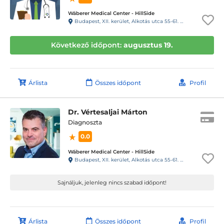
Wáberer Medical Center - HillSide
Budapest, XII. kerület, Alkotás utca 55-61. Hillside
Következő időpont:
augusztus 19.
Árlista
Összes időpont
Profil
Dr. Vértesaljai Márton
Diagnoszta
0.0
Wáberer Medical Center - HillSide
Budapest, XII. kerület, Alkotás utca 55-61. Hillside
Sajnáljuk, jelenleg nincs szabad időpont!
Árlista
Összes időpont
Profil