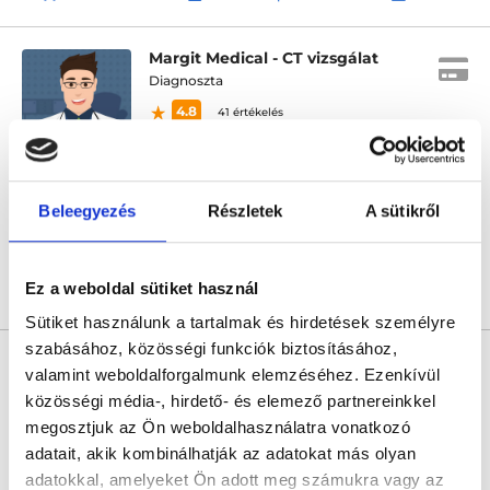
Margit Medical - CT vizsgálat
Diagnoszta
4.8
41 értékelés
Margit Medical Center
Budapest, II. kerület, Budapest
Beleegyezés
Részletek
A sütikről
Sajnáljuk, jelenleg nincs szabad időpont!
Ez a weboldal sütiket használ
Árlista
Összes időpont
Profil
Sütiket használunk a tartalmak és hirdetések személyre
szabásához, közösségi funkciók biztosításához,
* Szakorvos jelölt (rezidens): általános orvosi oklevéllel rendelkező
orvos, aki jogszabályok szerinti szakorvosi szakképesítés
valamint weboldalforgalmunk elemzéséhez. Ezenkívül
megszerzésére irányuló képzésben vesz részt. Ezen orvosok által
közösségi média-, hirdető- és elemező partnereinkkel
önállóan nem végezhető szakmai tevékenységért teljes
felelősséggel tartozik és azt közvetlenül felügyeli az egészségügyi
megosztjuk az Ön weboldalhasználatra vonatkozó
szolgáltató szakorvosa az első részvizsgáig, utána pedig a
adatait, akik kombinálhatják az adatokat más olyan
szakorvosjelölt önállóan láthat el feladatokat. A foglaljorvost.hu
felelősségét kizárja esetleges névazonosságért bármely szakorvos
adatokkal, amelyeket Ön adott meg számukra vagy az
és szakorvosjelölt esetén.