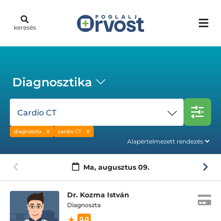
keresés
Diagnosztika
Cardio CT
diagnoszta
cardio CT
Ma,
augusztus 09.
Dr. Kozma István
Diagnoszta
0.0