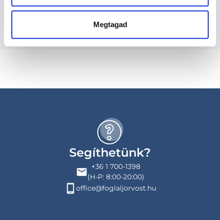
Budapesti és vidéki diagnoszta orvosok
Megtagad
Segíthetünk?
+36 1 700-1398
(H-P: 8:00-20:00)
office@foglaljorvost.hu