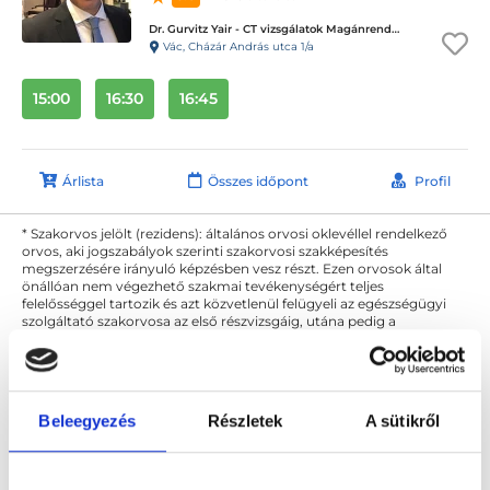
Dr. Gurvitz Yair - CT vizsgálatok Magánrendelése
Vác, Cházár András utca 1/a
15:00
16:30
16:45
Árlista
Összes időpont
Profil
* Szakorvos jelölt (rezidens): általános orvosi oklevéllel rendelkező
orvos, aki jogszabályok szerinti szakorvosi szakképesítés
megszerzésére irányuló képzésben vesz részt. Ezen orvosok által
önállóan nem végezhető szakmai tevékenységért teljes
felelősséggel tartozik és azt közvetlenül felügyeli az egészségügyi
szolgáltató szakorvosa az első részvizsgáig, utána pedig a
szakorvosjelölt önállóan láthat el feladatokat. A foglaljorvost.hu
felelősségét kizárja esetleges névazonosságért bármely szakorvos
és szakorvosjelölt esetén.
Beleegyezés
Részletek
A sütikről
Főoldal
Diagnoszta