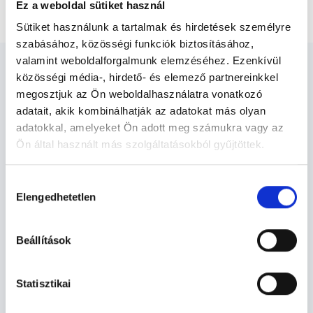
Medence natív CT vizsgálata
Ez a weboldal sütiket használ
Sütiket használunk a tartalmak és hirdetések személyre
szabásához, közösségi funkciók biztosításához,
valamint weboldalforgalmunk elemzéséhez. Ezenkívül
közösségi média-, hirdető- és elemező partnereinkkel
megosztjuk az Ön weboldalhasználatra vonatkozó
adatait, akik kombinálhatják az adatokat más olyan
Diagnoszta - Diagnosztika
adatokkal, amelyeket Ön adott meg számukra vagy az
Ön által használt más szolgáltatásokból gyűjtöttek.
Cookie
Diagnosztika TERÜLETHEZ KAPCSOLÓDÓ
Hozzájárulás
szabályzat:
https://foglaljorvost.hu/info/foglaljorvost-
SZAKTERÜLETEK
Elengedhetetlen
kiválasztása
hu-cookie-szabalyzat/
Szolgáltatások
Beállítások
Budapesti és vidéki diagnoszta orvosok
Statisztikai