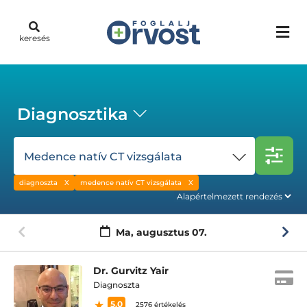
keresés
Diagnosztika
Medence natív CT vizsgálata
diagnoszta
medence natív CT vizsgálata
Ma,
augusztus 07.
Dr. Gurvitz Yair
Diagnoszta
5.0
2576 értékelés