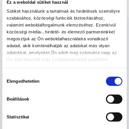
Alkar natív és kontrasztos MR vizsgálata
Ez a weboldal sütiket használ
Sütiket használunk a tartalmak és hirdetések személyre
szabásához, közösségi funkciók biztosításához,
valamint weboldalforgalmunk elemzéséhez. Ezenkívül
közösségi média-, hirdető- és elemező partnereinkkel
megosztjuk az Ön weboldalhasználatra vonatkozó
adatait, akik kombinálhatják az adatokat más olyan
Diagnoszta - Diagnosztika
adatokkal, amelyeket Ön adott meg számukra vagy az
Ön által használt más szolgáltatásokból gyűjtöttek.
Cookie
Diagnosztika TERÜLETHEZ KAPCSOLÓDÓ
Hozzájárulás
szabályzat:
https://foglaljorvost.hu/info/foglaljorvost-
SZAKTERÜLETEK
Elengedhetetlen
kiválasztása
hu-cookie-szabalyzat/
Szolgáltatások
Beállítások
Budapesti és vidéki diagnoszta orvosok
Statisztikai