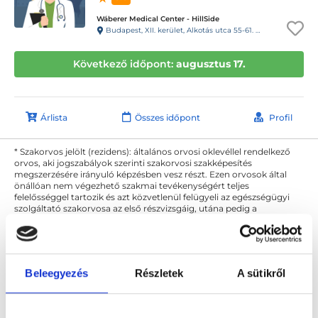
Wáberer Medical Center - HillSide
Budapest, XII. kerület, Alkotás utca 55-61. Hillside
Következő időpont:
augusztus 17.
Árlista
Összes időpont
Profil
* Szakorvos jelölt (rezidens): általános orvosi oklevéllel rendelkező
orvos, aki jogszabályok szerinti szakorvosi szakképesítés
megszerzésére irányuló képzésben vesz részt. Ezen orvosok által
önállóan nem végezhető szakmai tevékenységért teljes
felelősséggel tartozik és azt közvetlenül felügyeli az egészségügyi
szolgáltató szakorvosa az első részvizsgáig, utána pedig a
szakorvosjelölt önállóan láthat el feladatokat. A foglaljorvost.hu
felelősségét kizárja esetleges névazonosságért bármely szakorvos
és szakorvosjelölt esetén.
Beleegyezés
Részletek
A sütikről
Főoldal
Diagnoszta