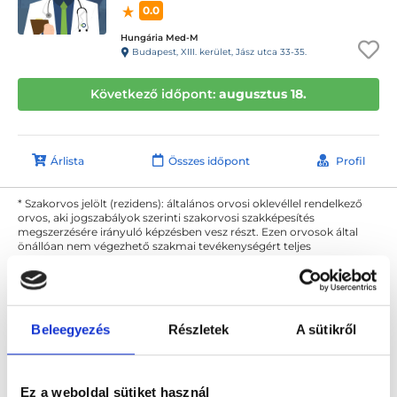
0.0
Hungária Med-M
Budapest, XIII. kerület, Jász utca 33-35.
Következő időpont:
augusztus 18.
Árlista
Összes időpont
Profil
* Szakorvos jelölt (rezidens): általános orvosi oklevéllel rendelkező
orvos, aki jogszabályok szerinti szakorvosi szakképesítés
megszerzésére irányuló képzésben vesz részt. Ezen orvosok által
önállóan nem végezhető szakmai tevékenységért teljes
felelősséggel tartozik és azt közvetlenül felügyeli az egészségügyi
szolgáltató szakorvosa az első részvizsgáig, utána pedig a
szakorvosjelölt önállóan láthat el feladatokat. A foglaljorvost.hu
felelősségét kizárja esetleges névazonosságért bármely szakorvos
és szakorvosjelölt esetén.
Beleegyezés
Részletek
A sütikről
Főoldal
Diagnoszta
BIA - testösszetétel mérés
Ez a weboldal sütiket használ