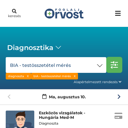
keresés
Diagnosztika
BIA - testösszetétel mérés
diagnoszta
bIA - testösszetétel mérés
Ma,
augusztus 10.
Eszközös vizsgálatok -
Hungária Med-M
Diagnoszta