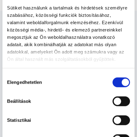
Sütiket használunk a tartalmak és hirdetések személyre
szabásához, közösségi funkciók biztosításához,
valamint weboldalforgalmunk elemzéséhez. Ezenkívül
közösségi média-, hirdető- és elemező partnereinkkel
megosztjuk az Ön weboldalhasználatra vonatkozó
adatait, akik kombinálhatják az adatokat más olyan
Diagnoszta - Diagnosztika
adatokkal, amelyeket Ön adott meg számukra vagy az
Ön által használt más szolgáltatásokból gyűjtöttek.
Diagnosztika TERÜLETHEZ KAPCSOLÓDÓ
Cookie
Hozzájárulás
SZAKTERÜLETEK
szabályzat:
https://foglaljorvost.hu/info/foglaljorvost-
Elengedhetetlen
kiválasztása
hu-cookie-szabalyzat/
Szolgáltatások
Beállítások
Budapesti és vidéki diagnoszta orvosok
Statisztikai