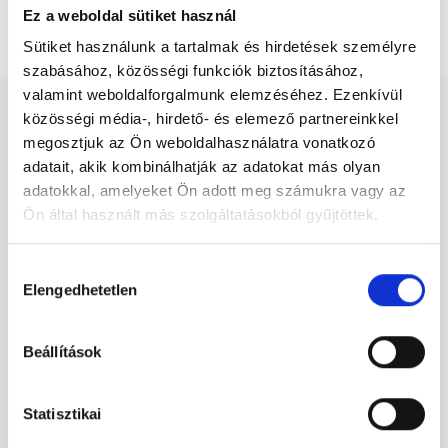
Ez a weboldal sütiket használ
Csípőízület, mindkét oldali - Natív MRI vizsgálat
Sütiket használunk a tartalmak és hirdetések személyre
szabásához, közösségi funkciók biztosításához,
valamint weboldalforgalmunk elemzéséhez. Ezenkívül
közösségi média-, hirdető- és elemező partnereinkkel
megosztjuk az Ön weboldalhasználatra vonatkozó
adatait, akik kombinálhatják az adatokat más olyan
adatokkal, amelyeket Ön adott meg számukra vagy az
Diagnoszta - Diagnosztika
Ön által használt más szolgáltatásokból gyűjtöttek.
Cookie
Hozzájárulás
Diagnosztika TERÜLETHEZ KAPCSOLÓDÓ
szabályzat:
https://foglaljorvost.hu/info/foglaljorvost-
Elengedhetetlen
kiválasztása
SZAKTERÜLETEK
hu-cookie-szabalyzat/
Beállítások
Szolgáltatások
Budapesti és vidéki diagnoszta orvosok
Statisztikai