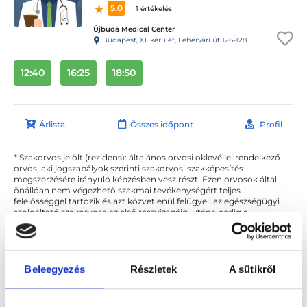
5.0
1 értékelés
Újbuda Medical Center
Budapest, XI. kerület, Fehérvári út 126-128
12:40
16:25
18:50
Árlista
Összes időpont
Profil
* Szakorvos jelölt (rezidens): általános orvosi oklevéllel rendelkező
orvos, aki jogszabályok szerinti szakorvosi szakképesítés
megszerzésére irányuló képzésben vesz részt. Ezen orvosok által
önállóan nem végezhető szakmai tevékenységért teljes
felelősséggel tartozik és azt közvetlenül felügyeli az egészségügyi
szolgáltató szakorvosa az első részvizsgáig, utána pedig a
szakorvosjelölt önállóan láthat el feladatokat. A foglaljorvost.hu
felelősségét kizárja esetleges névazonosságért bármely szakorvos
és szakorvosjelölt esetén.
Beleegyezés
Részletek
A sütikről
Főoldal
Diagnoszta