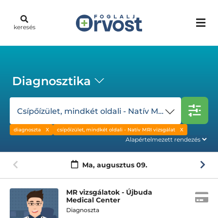
keresés
Diagnosztika
Csípőízület, mindkét oldali - Natív MRI vizsgálat
diagnoszta
csípőízület, mindkét oldali - Natív MRI vizsgálat
Ma,
augusztus 09.
MR vizsgálatok - Újbuda
Medical Center
Diagnoszta