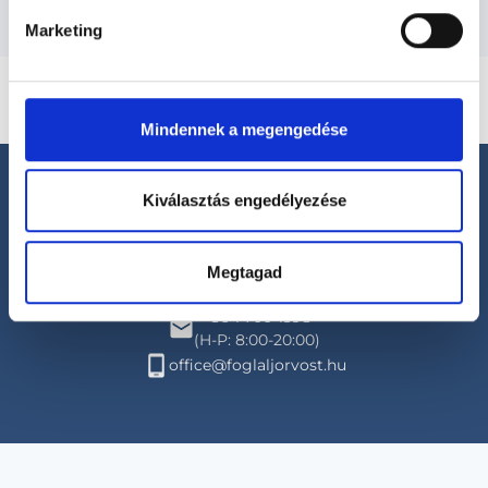
Marketing
Mindennek a megengedése
Kiválasztás engedélyezése
Megtagad
Segíthetünk?
+36 1 700-1398
(H-P: 8:00-20:00)
office@foglaljorvost.hu