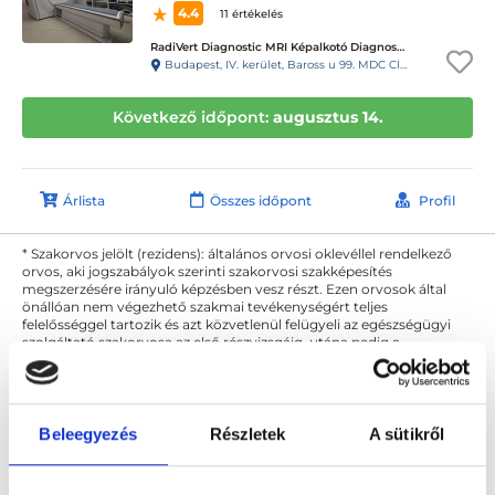
4.4
11 értékelés
RadiVert Diagnostic MRI Képalkotó Diagnosztikai Központ
Budapest, IV. kerület, Baross u 99. MDC Clinic Egészségügyi és Diagnosztikai Center
Következő időpont:
augusztus 14.
Árlista
Összes időpont
Profil
* Szakorvos jelölt (rezidens): általános orvosi oklevéllel rendelkező
orvos, aki jogszabályok szerinti szakorvosi szakképesítés
megszerzésére irányuló képzésben vesz részt. Ezen orvosok által
önállóan nem végezhető szakmai tevékenységért teljes
felelősséggel tartozik és azt közvetlenül felügyeli az egészségügyi
szolgáltató szakorvosa az első részvizsgáig, utána pedig a
szakorvosjelölt önállóan láthat el feladatokat. A foglaljorvost.hu
felelősségét kizárja esetleges névazonosságért bármely szakorvos
és szakorvosjelölt esetén.
Beleegyezés
Részletek
A sütikről
Főoldal
Diagnoszta