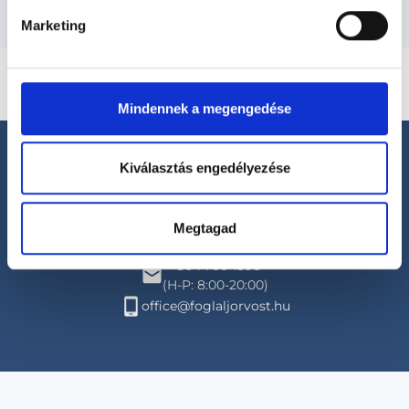
Marketing
Mindennek a megengedése
Kiválasztás engedélyezése
Megtagad
Segíthetünk?
+36 1 700-1398
(H-P: 8:00-20:00)
office@foglaljorvost.hu