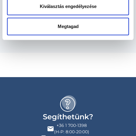
Kiválasztás engedélyezése
Szolgáltatások
Budapesti és vidéki diagnoszta orvosok
Megtagad
Segíthetünk?
+36 1 700-1398
(H-P: 8:00-20:00)