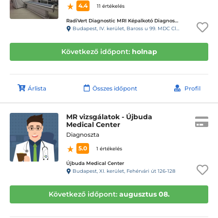
4.4
11 értékelés
RadiVert Diagnostic MRI Képalkotó Diagnosztikai Központ
Budapest, IV. kerület, Baross u 99. MDC Clinic Egészségügyi és Diagnosztikai Center
Következő időpont:
holnap
Árlista
Összes időpont
Profil
MR vizsgálatok - Újbuda
Medical Center
Diagnoszta
5.0
1 értékelés
Újbuda Medical Center
Budapest, XI. kerület, Fehérvári út 126-128
Következő időpont:
augusztus 08.