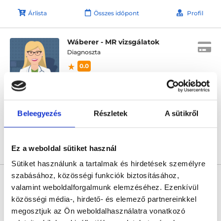
Árlista
Összes időpont
Profil
Wáberer - MR vizsgálatok
Diagnoszta
0.0
Wáberer Medical Center - HillSide
Budapest, XII. kerület, Alkotás utca 55-61. Hillside
Következő időpont:
augusztus 14.
Beleegyezés
Részletek
A sütikről
Ez a weboldal sütiket használ
Árlista
Összes időpont
Profil
Sütiket használunk a tartalmak és hirdetések személyre
* Szakorvos jelölt (rezidens): általános orvosi oklevéllel rendelkező
szabásához, közösségi funkciók biztosításához,
orvos, aki jogszabályok szerinti szakorvosi szakképesítés
valamint weboldalforgalmunk elemzéséhez. Ezenkívül
megszerzésére irányuló képzésben vesz részt. Ezen orvosok által
önállóan nem végezhető szakmai tevékenységért teljes
közösségi média-, hirdető- és elemező partnereinkkel
felelősséggel tartozik és azt közvetlenül felügyeli az egészségügyi
megosztjuk az Ön weboldalhasználatra vonatkozó
szolgáltató szakorvosa az első részvizsgáig, utána pedig a
szakorvosjelölt önállóan láthat el feladatokat. A foglaljorvost.hu