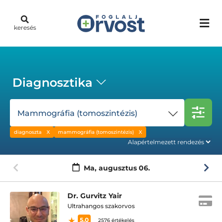
keresés
Diagnosztika
Mammográfia (tomoszintézis)
diagnoszta
mammográfia (tomoszintézis)
Ma,
augusztus 06.
Dr. Gurvitz Yair
Ultrahangos szakorvos
5.0
2576 értékelés