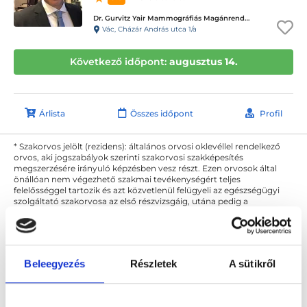
Dr. Gurvitz Yair Mammográfiás Magánrendelése
Vác, Cházár András utca 1/a
Következő időpont:
augusztus 14.
Árlista
Összes időpont
Profil
* Szakorvos jelölt (rezidens): általános orvosi oklevéllel rendelkező
orvos, aki jogszabályok szerinti szakorvosi szakképesítés
megszerzésére irányuló képzésben vesz részt. Ezen orvosok által
önállóan nem végezhető szakmai tevékenységért teljes
felelősséggel tartozik és azt közvetlenül felügyeli az egészségügyi
szolgáltató szakorvosa az első részvizsgáig, utána pedig a
szakorvosjelölt önállóan láthat el feladatokat. A foglaljorvost.hu
felelősségét kizárja esetleges névazonosságért bármely szakorvos
és szakorvosjelölt esetén.
Beleegyezés
Részletek
A sütikről
Főoldal
Diagnoszta