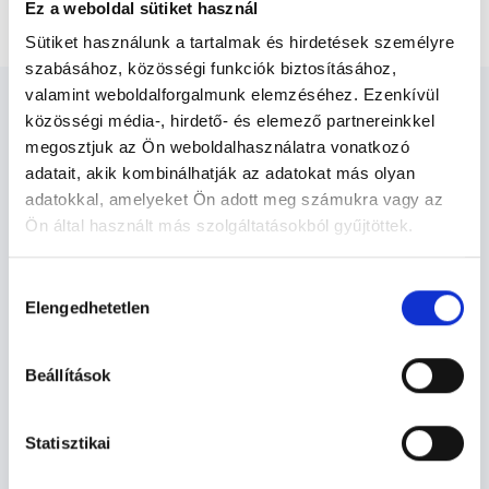
Mammográfia (tomoszintézis)
Ez a weboldal sütiket használ
Sütiket használunk a tartalmak és hirdetések személyre
szabásához, közösségi funkciók biztosításához,
valamint weboldalforgalmunk elemzéséhez. Ezenkívül
közösségi média-, hirdető- és elemező partnereinkkel
megosztjuk az Ön weboldalhasználatra vonatkozó
adatait, akik kombinálhatják az adatokat más olyan
Diagnoszta - Diagnosztika
adatokkal, amelyeket Ön adott meg számukra vagy az
Ön által használt más szolgáltatásokból gyűjtöttek.
Cookie
Diagnosztika TERÜLETHEZ KAPCSOLÓDÓ
Hozzájárulás
szabályzat:
https://foglaljorvost.hu/info/foglaljorvost-
SZAKTERÜLETEK
Elengedhetetlen
kiválasztása
hu-cookie-szabalyzat/
Szolgáltatások
Beállítások
Budapesti és vidéki diagnoszta orvosok
Statisztikai