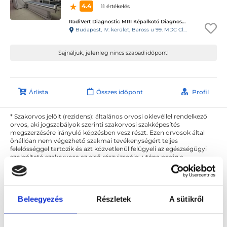
4.4
11 értékelés
RadiVert Diagnostic MRI Képalkotó Diagnosztikai Központ
Budapest, IV. kerület, Baross u 99. MDC Clinic Egészségügyi és Diagnosztikai Center
Sajnáljuk, jelenleg nincs szabad időpont!
Árlista
Összes időpont
Profil
* Szakorvos jelölt (rezidens): általános orvosi oklevéllel rendelkező
orvos, aki jogszabályok szerinti szakorvosi szakképesítés
megszerzésére irányuló képzésben vesz részt. Ezen orvosok által
önállóan nem végezhető szakmai tevékenységért teljes
felelősséggel tartozik és azt közvetlenül felügyeli az egészségügyi
szolgáltató szakorvosa az első részvizsgáig, utána pedig a
szakorvosjelölt önállóan láthat el feladatokat. A foglaljorvost.hu
felelősségét kizárja esetleges névazonosságért bármely szakorvos
és szakorvosjelölt esetén.
Beleegyezés
Részletek
A sütikről
Főoldal
Diagnoszta