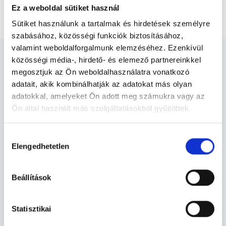
Ez a weboldal sütiket használ
Enterográfia kontrasztanyagos MR vizsgálat
Sütiket használunk a tartalmak és hirdetések személyre
szabásához, közösségi funkciók biztosításához,
valamint weboldalforgalmunk elemzéséhez. Ezenkívül
közösségi média-, hirdető- és elemező partnereinkkel
megosztjuk az Ön weboldalhasználatra vonatkozó
adatait, akik kombinálhatják az adatokat más olyan
adatokkal, amelyeket Ön adott meg számukra vagy az
Diagnoszta - Diagnosztika
Ön által használt más szolgáltatásokból gyűjtöttek.
Cookie
Hozzájárulás
Diagnosztika TERÜLETHEZ KAPCSOLÓDÓ
szabályzat:
https://foglaljorvost.hu/info/foglaljorvost-
Elengedhetetlen
kiválasztása
SZAKTERÜLETEK
hu-cookie-szabalyzat/
Beállítások
Szolgáltatások
Budapesti és vidéki diagnoszta orvosok
Statisztikai