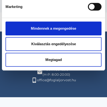
Marketing
Mindennek a megengedése
Kiválasztás engedélyezése
Megtagad
Segíthetünk?
+36 1 700-1398
(H-P: 8:00-20:00)
office@foglaljorvost.hu