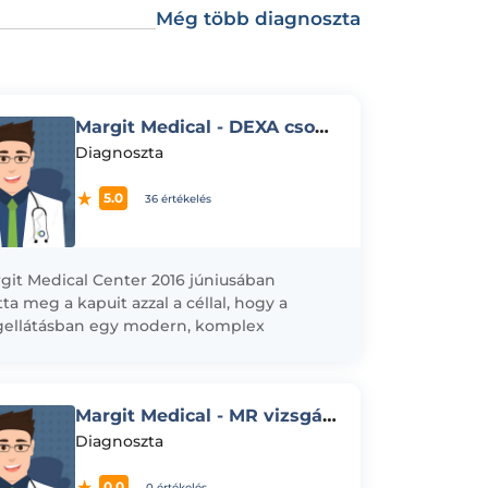
Még több diagnoszta
Margit Medical - DEXA csontsűrűségmérés vizsgálat
Diagnoszta
5.0
36 értékelés
git Medical Center 2016 júniusában
tta meg a kapuit azzal a céllal, hogy a
ellátásban egy modern, komplex
ségügyi és diagnosztikai képalkotó
ntot hozzon...
Margit Medical - MR vizsgálat
Diagnoszta
0.0
0 értékelés