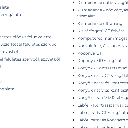
Kismedence natív vizsgál
álata
Kismedence - nőgyógyász
vizsgálata
vizsgálat
Kismedence ultrahang
Kis térfogatú CT felvétel
eszteziológus felügyelettel
Komputeres mammográf
vezérléssel felületes szervből
Konzultáció, általános vi
ltozásból)
Koponya CT
l felületes szervből, szövetből
Koponya MR vizsgálat
t
Könyök - Kontrasztanyag
Könyök natív CT vizsgála
ta
Könyök natív és kontrasz
zsgálata
Könyök natív és kontrasz
Könyök - Natív MRI vizsg
Lábfej - Kontrasztanyago
Lábfej natív CT vizsgálata
Lábfej natív és kontraszt
Lábfej natív és kontraszt