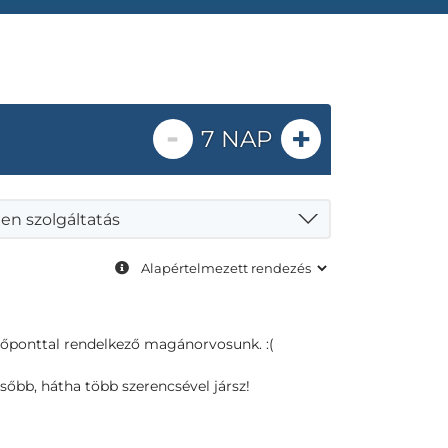
-
+
7 NAP
en szolgáltatás
dőponttal rendelkező magánorvosunk. :(
sőbb, hátha több szerencsével jársz!