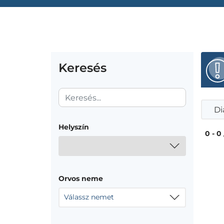
Keresés
Di
Helyszín
0 - 0
Orvos neme
Válassz nemet