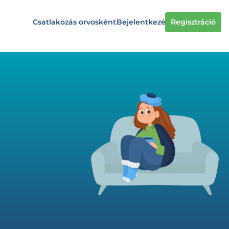
Csatlakozás orvosként
Bejelentkezés
Regisztráció