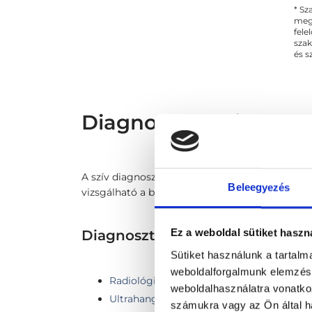
* Sz
megs
fele
szak
és s
Diagnoszta - Diagnosz
A szív diagnosztika ultrahanggal történik, ez a
Beleegyezés
vizsgálható a billentyűk működése, a szívürege
Diagnosztika TERÜLETHEZ K
Ez a weboldal sütiket haszn
Sütiket használunk a tartal
weboldalforgalmunk elemzésé
Radiológia
weboldalhasználatra vonatko
Ultrahang
számukra vagy az Ön által ha