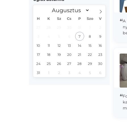
H
K
Sz
Cs
P
Szo
V
“
A
ny
27
28
29
30
31
1
2
b
3
4
5
6
7
8
9
e
kö
10
11
12
13
14
15
16
17
18
19
20
21
22
23
24
25
26
27
28
29
30
31
1
2
3
4
5
6
“
Fo
ka
mi
b
je