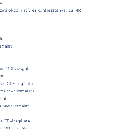
at
ati okból natív és kontrasztanyagos MR
ia
zsgálat
os MRI vizsgálat
ta
tos CT vizsgálata
tos MR vizsgálata
álat
s MRI vizsgálat
os CT vizsgálata
os MR vizsgálata