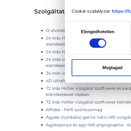
Szolgáltatások
Cookie szabályzat:
https://
Hozzájárulás
12 elvezetéses nyugalmi EKG vizsgálat
Elengedhetetlen
kiválasztása
24 órás Holter vizsgálat szoftveres és kar
kiértékeléssel írásban
24 órás Holter vizsgálat szoftveres kiérték
24 órás vérnyomásmérés szoftveres és ka
kiértékeléssel írásban (ABPM)
Megtagad
24 órás vérnyomásmérés szoftveres kiért
4D ultrahang
72 órás Holter vizsgálat szoftveres és kar
kiértékeléssel írásban
72 órás Holter vizsgálat szoftveres kiérték
Affidea - Férfi szűrőcsomag
Ágyéki (lumbalis) gerinc natív MR vizsgál
Agykoponya és agyi MR angiographia - K