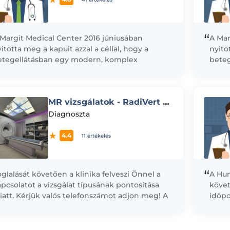
“
 Margit Medical Center 2016 júniusában
A Mar
itotta meg a kapuit azzal a céllal, hogy a
nyito
etegellátásban egy modern, komplex
beteg
gészségügyi és diagnosztikai képalkotó
egész
zpontot hozzon...
közpo
MR vizsgálatok - RadiVert Diagnostic
Diagnoszta
4.4
11 értékelés
“
glalását követően a klinika felveszi Önnel a
A Hu
pcsolatot a vizsgálat típusának pontosítása
követ
att. Kérjük valós telefonszámot adjon meg! A
időpo
etegek egészségügyi ellátásában kiemelt
csont
lentőségű a...
Arerio