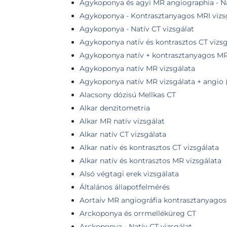
Agykoponya és agyi MR angiographia - Na
Agykoponya - Kontrasztanyagos MRI vizs
Agykoponya - Natív CT vizsgálat
Agykoponya natív és kontrasztos CT vizsg
Agykoponya natív + kontrasztanyagos MR
Agykoponya natív MR vizsgálata
Agykoponya natív MR vizsgálata + angio
Alacsony dózisú Mellkas CT
Alkar denzitometria
Alkar MR natív vizsgálat
Alkar natív CT vizsgálata
Alkar natív és kontrasztos CT vizsgálata
Alkar natív és kontrasztos MR vizsgálata
Alsó végtagi erek vizsgálata
Általános állapotfelmérés
Aortaív MR angiográfia kontrasztanyagos
Arckoponya és orrmelléküreg CT
Arckoponya - Natív CT vizsgálat