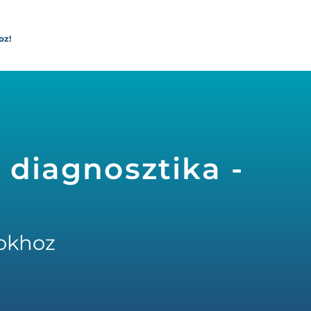
oz!
 diagnosztika -
okhoz