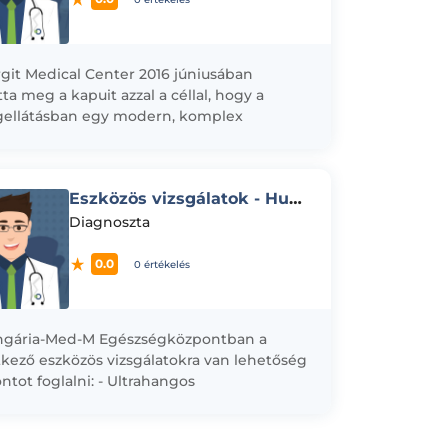
git Medical Center 2016 júniusában
tta meg a kapuit azzal a céllal, hogy a
ellátásban egy modern, komplex
ségügyi és diagnosztikai képalkotó
ntot hozzon...
Eszközös vizsgálatok - Hungária Med-M
Diagnoszta
0.0
0 értékelés
ngária-Med-M Egészségközpontban a
kező eszközös vizsgálatokra van lehetőség
ntot foglalni: - Ultrahangos
sűrűségvizsgálat - Boka kar index mérés -
gráfiai vizsgálat - 12 elvezetéses...