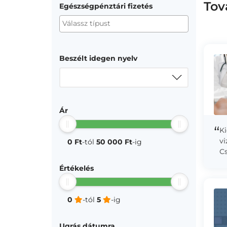
Tov
Egészségpénztári fizetés
Beszélt idegen nyelv
Ár
“
Ki
vi
0 Ft
-tól
50 000 Ft
-ig
Cs
(f
Értékelés
He
0
-tól
5
-ig
Ugrás dátumra