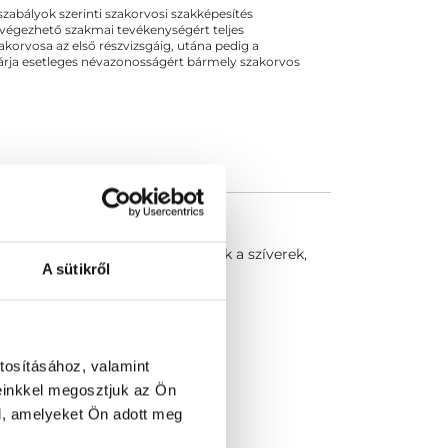
ogszabályok szerinti szakorvosi szakképesítés
 végezhető szakmai tevékenységért teljes
zakorvosa az első részvizsgáig, utána pedig a
kizárja esetleges névazonosságért bármely szakorvos
vizsgálómódszer. Láthatóvá válnak a szíverek,
A sütikről
tosításához, valamint
einkkel megosztjuk az Ön
l, amelyeket Ön adott meg