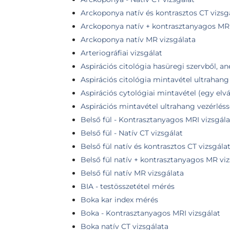
Arckoponya natív és kontrasztos CT vizsg
Arckoponya natív + kontrasztanyagos MR 
Arckoponya natív MR vizsgálata
Arteriográfiai vizsgálat
Aspirációs citológia hasüregi szervből, an
Aspirációs citológia mintavétel ultrahang 
Aspirációs cytológiai mintavétel (egy elvá
Aspirációs mintavétel ultrahang vezérlésse
Belső fül - Kontrasztanyagos MRI vizsgála
Belső fül - Natív CT vizsgálat
Belső fül natív és kontrasztos CT vizsgála
Belső fül natív + kontrasztanyagos MR vi
Belső fül natív MR vizsgálata
BIA - testösszetétel mérés
Boka kar index mérés
Boka - Kontrasztanyagos MRI vizsgálat
Boka natív CT vizsgálata