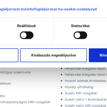
foglaljorvost.hu/info/foglaljorvost-hu-cookie-szabalyzat/
Hasi MR
Beállítások
Statisztikai
diológus szakorvosi
Hasi MR vizsgálat és kol
Has MR angiográfia kont
eléssel
Has- natív- áttekintő vizs
rdiológus szakorvosi
Has natív + kontrasztany
Kiválasztás engedélyezése
Min
Háti (thoracalis) gerinc 
ékeléssel (ABPM)
Helicobacter kilégzési te
Heliprobe kilégzési teszt
diológus szakorvosi
Heliprobe kilégzési teszt
Hozott leletek értékelése
eléssel
Hüvely ultrahang
Ízületi MR vizsgálat
ata
Ízületi natív + kontraszt
ontrasztanyagos MRI vizsgálat
Ízületi natív MR vizsgálat