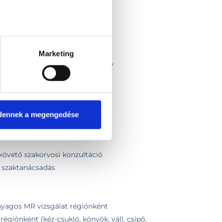
Marketing
angiopankretográfia (MRCP) natív
rasztanyagos
gálat
agos MR vizsgálata
dennek a megengedése
natív MR vizsgálata
szt
 követő szakorvosi konzultáció
, szaktanácsadás
anyagos MR vizsgálat régiónként
 régiónként (kéz-csukló, könyök, váll, csípő,