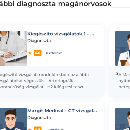
ábbi diagnoszta magánorvosok
Kiegészítő vizsgálatok 1 - Doktor24 CityZen
Diagnoszta
0.0
0 értékelés
“
egészítő vizsgálati rendelőnkben az alábbi
A Mar
zsgálatokat végezzük: - Arteriográfia -
nyito
ontsűrűség vizsgálat - H2 kilégzési teszt
beteg
ruktóz) - H2 kilégzési teszt (laktóz) -
egész
licobacter pylori...
közpo
Margit Medical - CT vizsgálat
Diagnoszta
4.8
41 értékelés