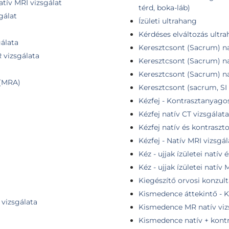
tív MRI vizsgálat
térd, boka-láb)
gálat
Ízületi ultrahang
Kérdéses elváltozás ultra
álata
Keresztcsont (Sacrum) na
 vizsgálata
Keresztcsont (Sacrum) na
Keresztcsont (Sacrum) na
 (MRA)
Keresztcsont (sacrum, SI 
Kézfej - Kontrasztanyago
Kézfej natív CT vizsgálata
Kézfej natív és kontraszt
Kézfej - Natív MRI vizsgál
Kéz - ujjak ízületei natív
Kéz - ujjak ízületei natív
Kiegészítő orvosi konzult
Kismedence áttekintő - K
 vizsgálata
Kismedence MR natív viz
Kismedence natív + kont